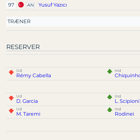
97
Yusuf Yazıcı
AN
TRÆNER
RESERVER
Ud
Ind
Rémy Cabella
Chiquinh
Ud
Ind
D. Garcia
L. Scipioni
Ud
Ind
M. Taremi
Rodinei