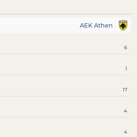
AEK Athen
6
1
17
4
4