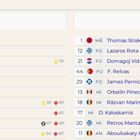
1
Thomas Stra
MÅ
12
Lazaros Rota
FO
21
Domagoj Vid
FO
73'
44
F. Relvas
FO
29
James Penri
FO
13
Orbelín Pine
MI
18
Răzvan Mari
MI
35'
69'
17
D. Kaloskamis
MI
63'
20
Petros Manta
MI
67'
69'
11
Aboubakary 
AN
24'
83'