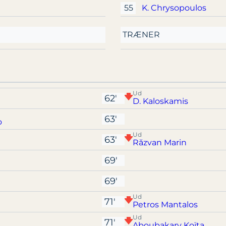
55
K. Chrysopoulos
TRÆNER
Ud
62'
D. Kaloskamis
63'
o
Ud
63'
Răzvan Marin
69'
69'
Ud
71'
Petros Mantalos
Ud
71'
Aboubakary Koïta