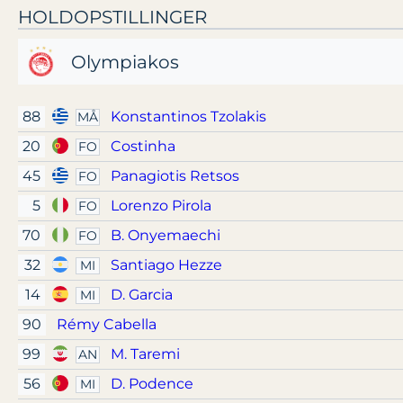
HOLDOPSTILLINGER
Olympiakos
88
Konstantinos Tzolakis
MÅ
20
Costinha
FO
45
Panagiotis Retsos
FO
5
Lorenzo Pirola
FO
70
B. Onyemaechi
FO
32
Santiago Hezze
MI
14
D. Garcia
MI
90
Rémy Cabella
99
M. Taremi
AN
56
D. Podence
MI