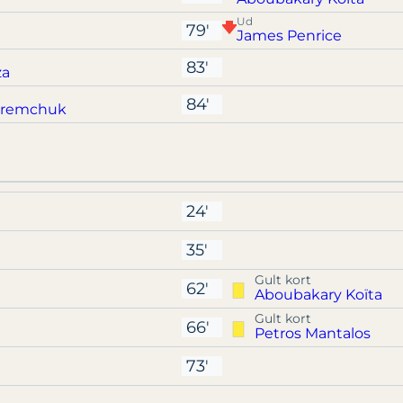
Ud
79'
James Penrice
83'
za
84'
aremchuk
24'
35'
Gult kort
62'
Aboubakary Koïta
Gult kort
66'
Petros Mantalos
73'