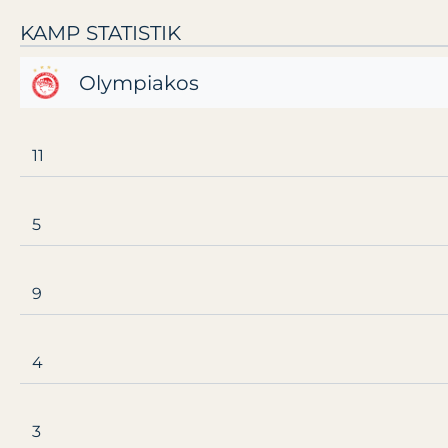
KAMP STATISTIK
Olympiakos
11
5
9
4
3