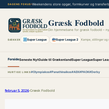
Spring
Weekendens store opgør, formkurver og transferbl
DAGENS FOKUS
til
indhold
Græsk Fodbold
Din hjemmebane for græsk fodbold – ny
Super League
Super League 2
Kampe, stillinger og 
DÆKKER
Forside
Seneste Nyt
Guide til Grækenland
Super League
Super Lea
#Olympiakos
#Panathinaikos
#AEK
#PAOK
#Derby
HURTIGE LINKS
februar 5, 2026
•
Græsk Fodbold