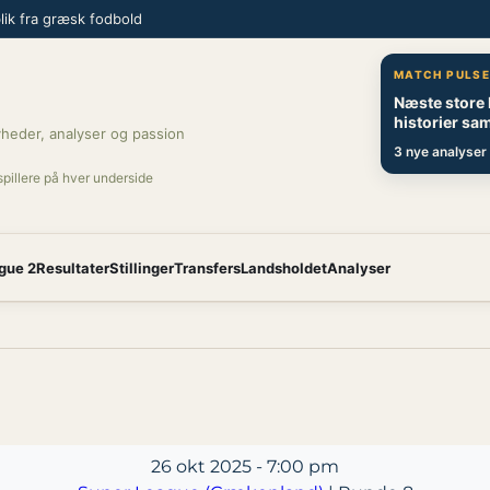
ik fra græsk fodbold
MATCH PULS
Næste store
historier sam
heder, analyser og passion
3 nye analyser 
spillere på hver underside
gue 2
Resultater
Stillinger
Transfers
Landsholdet
Analyser
26 okt 2025
-
7:00 pm