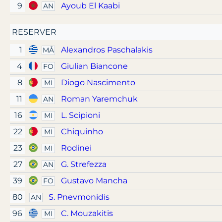
9
Ayoub El Kaabi
AN
RESERVER
1
Alexandros Paschalakis
MÅ
4
Giulian Biancone
FO
8
Diogo Nascimento
MI
11
Roman Yaremchuk
AN
16
L. Scipioni
MI
22
Chiquinho
MI
23
Rodinei
MI
27
G. Strefezza
AN
39
Gustavo Mancha
FO
80
S. Pnevmonidis
AN
96
C. Mouzakitis
MI