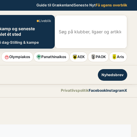
Guide til Grækenland
Seneste Nyt
Få ugens overblik
Liveblik
E
 kamp og seneste
S
let ét sted
i dag
Stilling & kampe
Olympiakos
Panathinaikos
AEK
PAOK
Aris
Nyhedsbrev
Privatlivspolitik
Facebook
Instagram
X