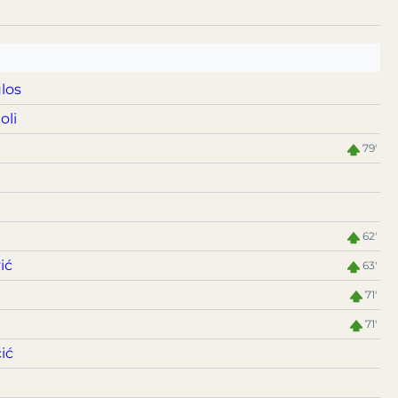
los
oli
79'
n
62'
ić
63'
71'
71'
ić