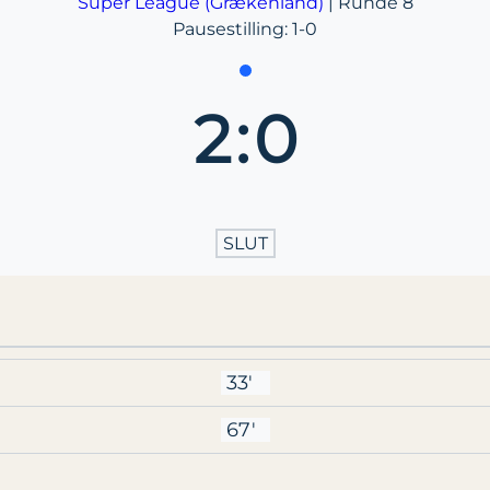
Super League (Grækenland)
| Runde 8
Pausestilling: 1-0
2
:
0
SLUT
33'
67'