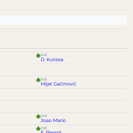
Ind
D. Kutesa
Ind
Mijat Gaćinović
Ind
Joao Mario
Ind
F. Pierrot