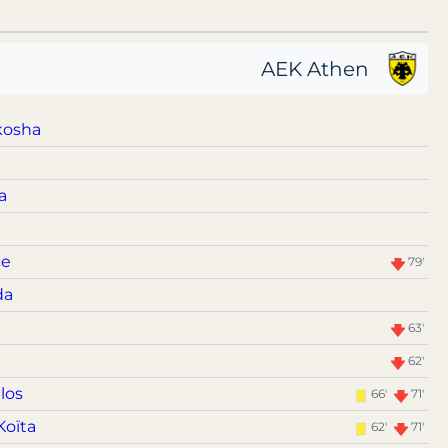
AEK Athen
kosha
a
ce
79'
da
n
63'
62'
los
66'
71'
Koïta
62'
71'