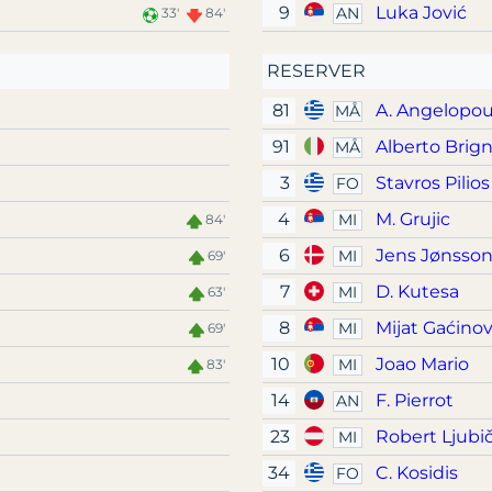
9
Luka Jović
AN
33'
84'
RESERVER
81
A. Angelopou
MÅ
91
Alberto Brign
MÅ
3
Stavros Pilios
FO
4
M. Grujic
MI
84'
6
Jens Jønsso
MI
69'
7
D. Kutesa
MI
63'
8
Mijat Gaćinov
MI
69'
10
Joao Mario
MI
83'
14
F. Pierrot
AN
23
Robert Ljubič
MI
34
C. Kosidis
FO