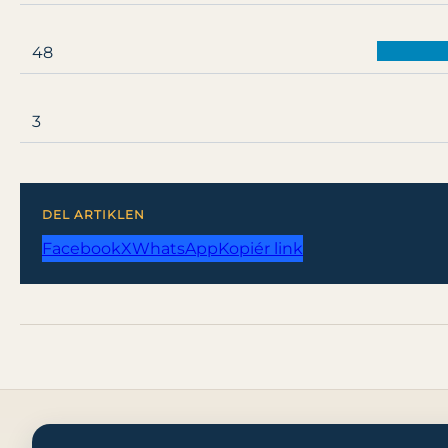
48
3
DEL ARTIKLEN
Facebook
X
WhatsApp
Kopiér link