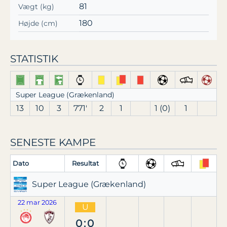
81
Vægt (kg)
180
Højde (cm)
STATISTIK
Super League (Grækenland)
13
10
3
771′
2
1
1 (0)
1
SENESTE KAMPE
Dato
Resultat
Super League (Grækenland)
22 mar 2026
U
0:0