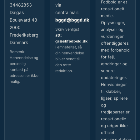
Fodbold er et
34482853
via
redaktionelt
Dalgas
centralmail:
medie.
Boulevard 48
bggd@bggd.dk
Oplysninger,
2000
Skriv venligst
analyser og
Frederiksberg
att:
vurderinger
græskfodbold.dk
Danmark
offentliggøres
i emnefeltet, så
med forbehold
Bemærk:
din henvendelse
for fejl,
Henvendelse og
bliver sendt til
personlig
ændringer og
den rette
kontakt på
senere
redaktion.
adressen er ikke
opdateringer.
mulig.
Henvisninger
til klubber,
ligaer, spillere
og
tredjeparter er
redaktionelle
og udgør ikke
officiel
repræsentation