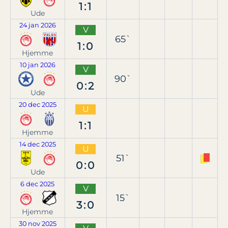
1:1
Ude
24 jan 2026
V
65`
1:0
Hjemme
10 jan 2026
V
90`
0:2
Ude
20 dec 2025
U
1:1
Hjemme
14 dec 2025
U
51`
0:0
Ude
6 dec 2025
V
15`
3:0
Hjemme
30 nov 2025