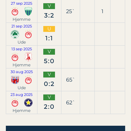
27 sep 2025
V
25`
1
3:2
Hjemme
21 sep 2025
U
1:1
Ude
13 sep 2025
V
5:0
Hjemme
30 aug 2025
V
65`
0:2
Ude
23 aug 2025
V
62`
2:0
Hjemme