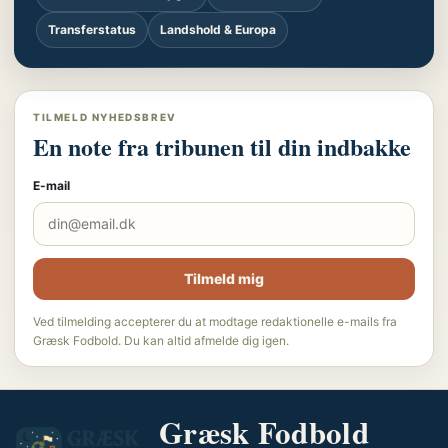
Transferstatus
Landshold & Europa
TILMELD NYHEDSBREV
En note fra tribunen til din indbakke
E-mail
Tilmeld mig
Ved tilmelding accepterer du at modtage redaktionelle e-mails fra
Græsk Fodbold. Du kan altid afmelde dig igen.
Græsk Fodbold