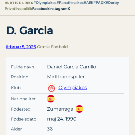
#Olympiakos
#Panathinaikos
#AEK
#PAOK
#Derby
HURTIGE LINKS
Privatlivspolitik
Facebook
Instagram
X
D. Garcia
februar 5, 2026
•
Græsk Fodbold
Daniel García Carrillo
Fulde navn
Midtbanespiller
Position
Olympiakos
Klub
Nationalitet
Zumárraga
Fødested
maj 24, 1990
Fødselsdato
36
Alder