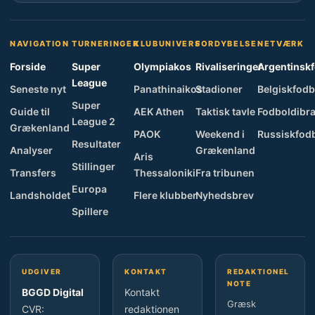
NAVIGATION
TURNERINGER
KLUBUNIVERS
FORDYBELSE
NETVÆRK
Forside
Super
Olympiakos
Rivaliseringer
Argentinsk
League
Seneste nyt
Panathinaikos
Stadioner
Belgiskfodb
Super
Guide til
AEK Athen
Taktisk tavle
Fodboldibra
League 2
Grækenland
PAOK
Weekend i
Russiskfod
Resultater
Analyser
Grækenland
Aris
Stillinger
Transfers
Thessaloniki
Fra tribunen
Europa
Landsholdet
Flere klubber
Nyhedsbrev
Spillere
UDGIVER
KONTAKT
REDAKTIONEL
NOTE
BGGD Digital
Kontakt
Græsk
CVR:
redaktionen