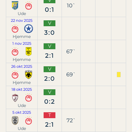
V
10`
0:1
Ude
22 nov 2025
V
3:0
Hjemme
1 nov 2025
V
67`
2:1
Hjemme
26 okt 2025
V
69`
2:0
Hjemme
18 okt 2025
V
0:2
Ude
5 okt 2025
T
72`
2:1
Ude