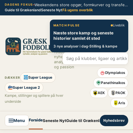
Spring
Weekendens store opgør, formkurver og transferblik fra græsk fodbold
DAGENS FOKUS
Guide til Grækenland
Seneste Nyt
Få ugens overblik
til
indhold
Græsk Fodbold
Liveblik
MATCH PULSE
Næste store kamp og seneste
Din
historier samlet ét sted
hjemmebane
3 nye analyser i dag
Stilling & kampe
for græsk
fodbold –
nyheder,
analyser
og passion
Olympiakos
Super League
DÆKKER
Panathinaikos
Super League 2
AEK
PAOK
Kampe, stillinger og spillere på hver
underside
Aris
Forside
Menu
Seneste Nyt
Guide til Grækenland
Nyhedsbrev
Super League