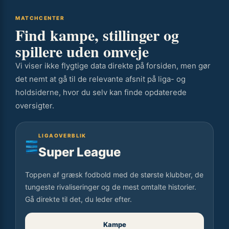
straffesparkspræcision:
Rundt
MATCHCENTER
om
Find kampe, stillinger og
Super
spillere uden omveje
League
1
Vi viser ikke flygtige data direkte på forsiden, men gør
25/26
det nemt at gå til de relevante afsnit på liga- og
–
holdsiderne, hvor du selv kan finde opdaterede
runde
oversigter.
18
LIGAOVERBLIK
Super League
Toppen af græsk fodbold med de største klubber, de
tungeste rivaliseringer og de mest omtalte historier.
Gå direkte til det, du leder efter.
Kampe