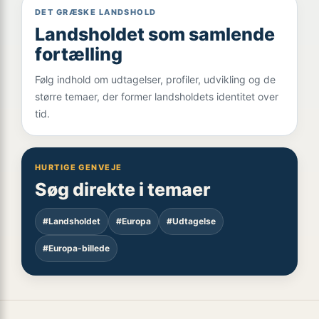
DET GRÆSKE LANDSHOLD
Landsholdet som samlende
fortælling
Følg indhold om udtagelser, profiler, udvikling og de
større temaer, der former landsholdets identitet over
tid.
HURTIGE GENVEJE
Søg direkte i temaer
#Landsholdet
#Europa
#Udtagelse
#Europa-billede