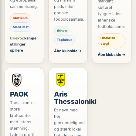
og europæisk
og markant
markant
sammenhæng.
plads i den
kulturel
græske
tyngde i den
Stor klub
fodboldsamtale.
athenske
fodboldscene.
Mest læst
Athen
Direkte:
kampe
Historisk
Topfokus
vægt
stillinger
spillere
Åbn klubside →
Åbn klubside →
PAOK
Aris
Thessaloniki
Thessalonikis
store
Et navn med
kraftcenter
høj
med intens
genkendelighed
stemning,
og stærk lokal
tydelig profil
betydning i en