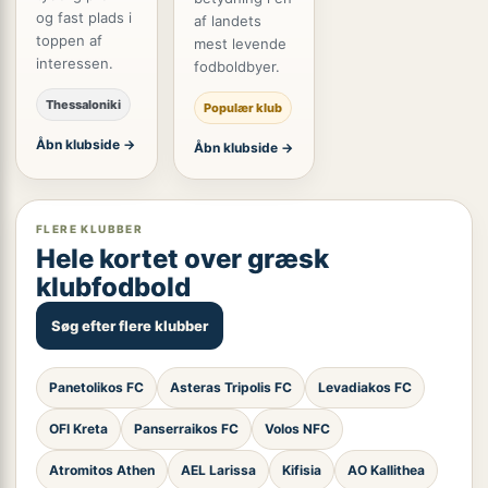
og fast plads i
af landets
toppen af
mest levende
interessen.
fodboldbyer.
Thessaloniki
Populær klub
Åbn klubside →
Åbn klubside →
FLERE KLUBBER
Hele kortet over græsk
klubfodbold
Søg efter flere klubber
Panetolikos FC
Asteras Tripolis FC
Levadiakos FC
OFI Kreta
Panserraikos FC
Volos NFC
Atromitos Athen
AEL Larissa
Kifisia
AO Kallithea