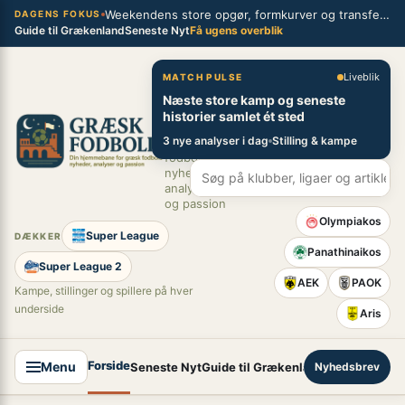
Spring
Weekendens store opgør, formkurver og transferblik fra græsk fodbold
×
DAGENS FOKUS
Guide til Grækenland
Seneste Nyt
Få ugens overblik
til
indhold
Græsk Fodbold
Liveblik
MATCH PULSE
Næste store kamp og seneste
Din
historier samlet ét sted
hjemmebane
3 nye analyser i dag
Stilling & kampe
for græsk
fodbold –
nyheder,
analyser
og passion
Olympiakos
Super League
DÆKKER
Panathinaikos
Super League 2
AEK
PAOK
Kampe, stillinger og spillere på hver
underside
Aris
Forside
Menu
Seneste Nyt
Guide til Grækenland
Nyhedsbrev
Super League