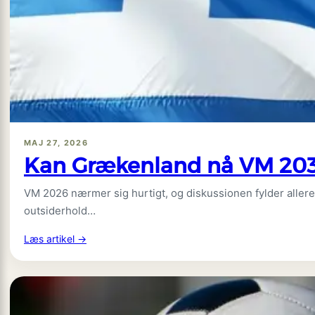
MAJ 27, 2026
Kan Grækenland nå VM 2030
VM 2026 nærmer sig hurtigt, og diskussionen fylder allered
outsiderhold…
:
Læs artikel →
Kan
Grækenland
nå
VM