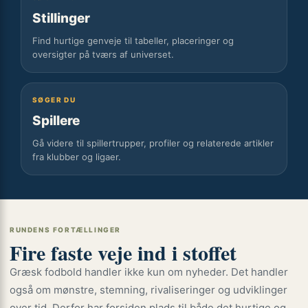
Stillinger
Find hurtige genveje til tabeller, placeringer og
oversigter på tværs af universet.
SØGER DU
Spillere
Gå videre til spillertrupper, profiler og relaterede artikler
fra klubber og ligaer.
RUNDENS FORTÆLLINGER
Fire faste veje ind i stoffet
Græsk fodbold handler ikke kun om nyheder. Det handler
også om mønstre, stemning, rivaliseringer og udviklinger
over tid. Derfor har forsiden plads til både det hurtige og