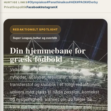
#Olympiakos
#Panathinaikos
#AEK
#PAOK
#Derby
HURTIGE LINKS
Privatlivspolitik
Facebook
Instagram
X
REDAKTIONELT SPOTLIGHT
Super League, kultur og overblik
Din hjemmebane for
græsk fodbold
Velkommen til Græsk Fodbold. Her samler vi
nyheder, analyser, resultater, stillinger,
transferstof og klubblik i et roligt redaktionelt
univers med plads til både passion, kontekst
og nysgerrighed. Uanset om du følger de
store derbyer, de mindre klubmiljøer eller