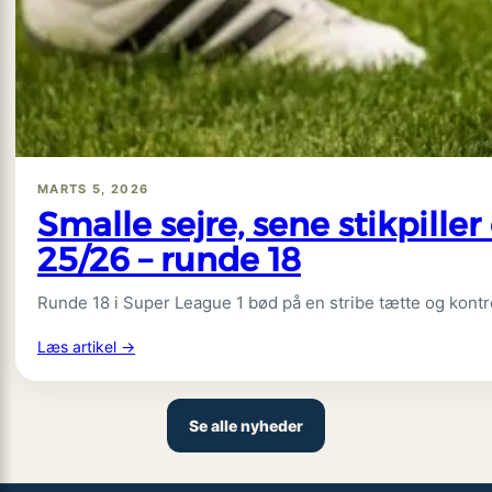
i
målhumør,
VAR-
drama
i
Volos
og
MARTS 5, 2026
nulgysere
Smalle sejre, sene stikpill
i
25/26 – runde 18
Thessaloniki
og
Piraeus
Runde 18 i Super League 1 bød på en stribe tætte og kontr
:
Læs artikel →
Smalle
sejre,
sene
Se alle nyheder
stikpiller
og