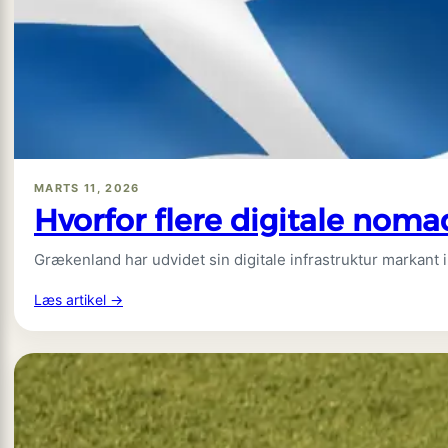
1:
Klare
udebanesejre,
to
målløse
opgør
og
VAR
MARTS 11, 2026
i
Hvorfor flere digitale nom
fokus
Grækenland har udvidet sin digitale infrastruktur markant
:
Læs artikel →
Hvorfor
flere
digitale
nomader
vælger
Grækenland