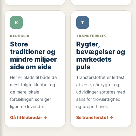
K
T
KLUBBLIK
TRANSFERBLIK
Store
Rygter,
traditioner og
bevægelser og
mindre miljøer
markedets
side om side
puls
Her er plads til både de
Transferstoffet er lettest
mest fulgte klubber og
at læse, når rygter og
de mere lokale
udviklinger sorteres med
fortællinger, som gør
sans for troværdighed
ligaerne levende.
og proportioner.
Gå til klubradar →
Se transferstof →