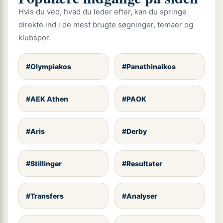
Hvis du ved, hvad du leder efter, kan du springe
direkte ind i de mest brugte søgninger, temaer og
klubspor.
#Olympiakos
#Panathinaikos
#AEK Athen
#PAOK
#Aris
#Derby
#Stillinger
#Resultater
#Transfers
#Analyser