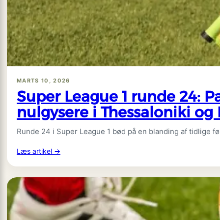
til
remote
arbejde
i
2026
MARTS 10, 2026
Super League 1 runde 24: P
nulgysere i Thessaloniki og
Runde 24 i Super League 1 bød på en blanding af tidlige fø
:
Læs artikel →
Super
League
1
runde
24:
Panathinaikos