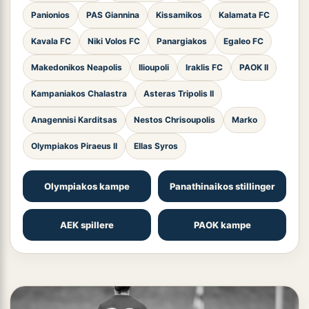
Panionios
PAS Giannina
Kissamikos
Kalamata FC
Kavala FC
Niki Volos FC
Panargiakos
Egaleo FC
Makedonikos Neapolis
Ilioupoli
Iraklis FC
PAOK II
Kampaniakos Chalastra
Asteras Tripolis II
Anagennisi Karditsas
Nestos Chrisoupolis
Marko
Olympiakos Piraeus II
Ellas Syros
Olympiakos kampe
Panathinaikos stillinger
AEK spillere
PAOK kampe