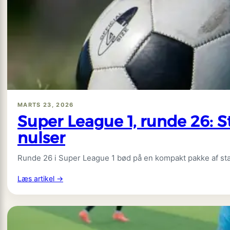
2030?
Her
er
det,
landsholdet
stadig
mangler
MARTS 23, 2026
Super League 1, runde 26: S
nulser
Runde 26 i Super League 1 bød på en kompakt pakke af stæ
:
Læs artikel →
Super
League
1,
runde