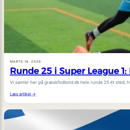
26:
Straffesparkspræcision,
sene
afgørelser
og
to
målløse
nulser
MARTS 16, 2026
Runde 25 i Super League 1: 
Vi samler her på græskfodbold.dk hele runde 25 ét sted, h
:
Læs artikel →
Runde
25
i
Super
League