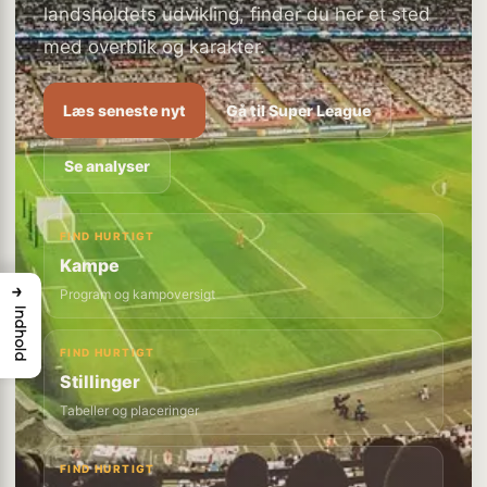
landsholdets udvikling, finder du her et sted
med overblik og karakter.
Læs seneste nyt
Gå til Super League
Se analyser
FIND HURTIGT
Kampe
→
Program og kampoversigt
Indhold
FIND HURTIGT
Stillinger
Tabeller og placeringer
FIND HURTIGT