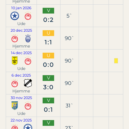
Hjemme
10 jan 2026
V
5`
0:2
Ude
20 dec 2025
U
90`
1:1
Hjemme
14 dec 2025
U
90`
0:0
Ude
6 dec 2025
V
90`
3:0
Hjemme
30 nov 2025
V
31`
0:1
Ude
22 nov 2025
V
23`