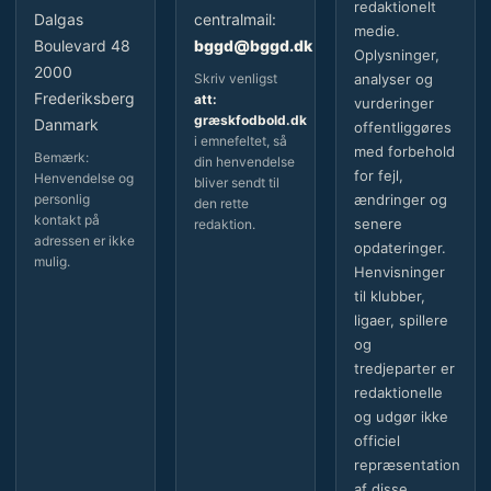
redaktionelt
Dalgas
centralmail:
medie.
Boulevard 48
bggd@bggd.dk
Oplysninger,
2000
Skriv venligst
analyser og
Frederiksberg
att:
vurderinger
græskfodbold.dk
Danmark
offentliggøres
i emnefeltet, så
med forbehold
Bemærk:
din henvendelse
for fejl,
Henvendelse og
bliver sendt til
personlig
ændringer og
den rette
kontakt på
senere
redaktion.
adressen er ikke
opdateringer.
mulig.
Henvisninger
til klubber,
ligaer, spillere
og
tredjeparter er
redaktionelle
og udgør ikke
officiel
repræsentation
af disse.