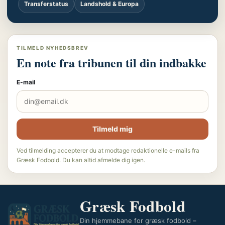
Transferstatus
Landshold & Europa
TILMELD NYHEDSBREV
En note fra tribunen til din indbakke
E-mail
Tilmeld mig
Ved tilmelding accepterer du at modtage redaktionelle e-mails fra
Græsk Fodbold. Du kan altid afmelde dig igen.
Græsk Fodbold
Din hjemmebane for græsk fodbold –