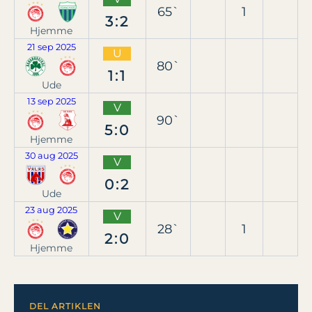
65`
1
3:2
Hjemme
21 sep 2025
U
80`
1:1
Ude
13 sep 2025
V
90`
5:0
Hjemme
30 aug 2025
V
0:2
Ude
23 aug 2025
V
28`
1
2:0
Hjemme
DEL ARTIKLEN