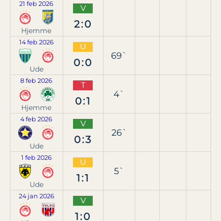
21 feb 2026
V
2:0
Hjemme
14 feb 2026
U
69`
0:0
Ude
8 feb 2026
T
4`
0:1
Hjemme
4 feb 2026
V
26`
0:3
Ude
1 feb 2026
U
5`
1:1
Ude
24 jan 2026
V
1:0