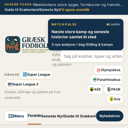
Spring
Weekendens store opgør, formkurver og transferblik fra græsk fodbold
DAGENS FOKUS
Guide til Grækenland
Seneste Nyt
Få ugens overblik
til
indhold
Græsk Fodbold
Liveblik
MATCH PULSE
Næste store kamp og seneste
Din
historier samlet ét sted
hjemmebane
3 nye analyser i dag
Stilling & kampe
for græsk
fodbold –
nyheder,
analyser
og passion
Olympiakos
Super League
DÆKKER
Panathinaikos
Super League 2
AEK
PAOK
Kampe, stillinger og spillere på hver
underside
Aris
Forside
Menu
Seneste Nyt
Guide til Grækenland
Nyhedsbrev
Super League