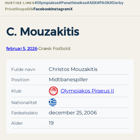
#Olympiakos
#Panathinaikos
#AEK
#PAOK
#Derby
HURTIGE LINKS
Privatlivspolitik
Facebook
Instagram
X
C. Mouzakitis
februar 5, 2026
•
Græsk Fodbold
Christos Mouzakitis
Fulde navn
Midtbanespiller
Position
Olympiakos Piraeus II
Klub
Nationalitet
december 25, 2006
Fødselsdato
19
Alder