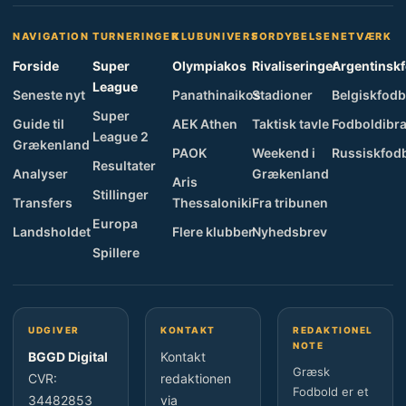
NAVIGATION
TURNERINGER
KLUBUNIVERS
FORDYBELSE
NETVÆRK
Forside
Super
Olympiakos
Rivaliseringer
Argentinsk
League
Seneste nyt
Panathinaikos
Stadioner
Belgiskfodb
Super
Guide til
AEK Athen
Taktisk tavle
Fodboldibra
League 2
Grækenland
PAOK
Weekend i
Russiskfod
Resultater
Analyser
Grækenland
Aris
Stillinger
Transfers
Thessaloniki
Fra tribunen
Europa
Landsholdet
Flere klubber
Nyhedsbrev
Spillere
UDGIVER
KONTAKT
REDAKTIONEL
NOTE
BGGD Digital
Kontakt
Græsk
CVR:
redaktionen
Fodbold er et
34482853
via