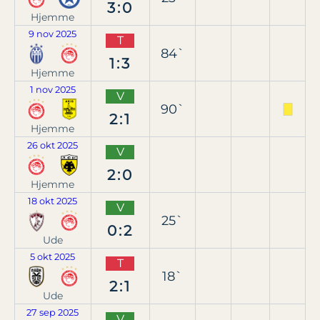
3:0
Hjemme
9 nov 2025
T
84`
1:3
Hjemme
1 nov 2025
V
90`
2:1
Hjemme
26 okt 2025
V
2:0
Hjemme
18 okt 2025
V
25`
0:2
Ude
5 okt 2025
T
18`
2:1
Ude
27 sep 2025
V