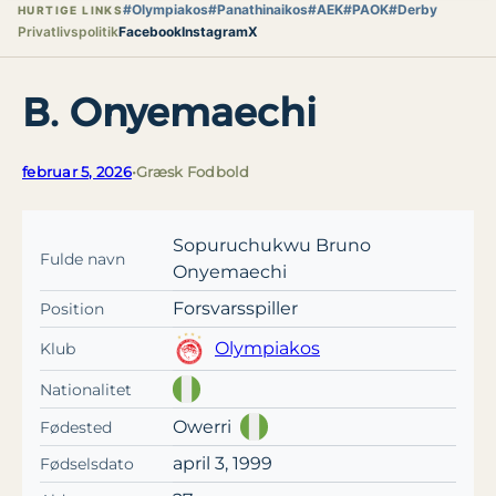
#Olympiakos
#Panathinaikos
#AEK
#PAOK
#Derby
HURTIGE LINKS
Privatlivspolitik
Facebook
Instagram
X
B. Onyemaechi
februar 5, 2026
•
Græsk Fodbold
Sopuruchukwu Bruno
Fulde navn
Onyemaechi
Forsvarsspiller
Position
Olympiakos
Klub
Nationalitet
Owerri
Fødested
april 3, 1999
Fødselsdato