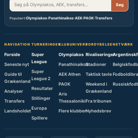
Søg
Olympiakos
Panathinaikos
AEK
PAOK
Transfers
Populært:
NAVIGATION
TURNERINGER
KLUBUNIVERS
FORDYBELSE
NETVÆRK
Forside
Super
Olympiakos
Rivaliseringer
Argentinsk
League
Seneste nyt
Panathinaikos
Stadioner
Belgiskfodb
Super
Guide til
AEK Athen
Taktisk tavle
Fodboldibra
League 2
Grækenland
PAOK
Weekend i
Russiskfod
Resultater
Analyser
Grækenland
Aris
Stillinger
Transfers
Thessaloniki
Fra tribunen
Europa
Landsholdet
Flere klubber
Nyhedsbrev
Spillere