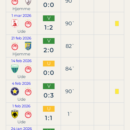
90`
0:0
Hjemme
1 mar 2026
V
90`
1:2
Ude
21 feb 2026
V
82`
2:0
Hjemme
14 feb 2026
U
84`
0:0
Ude
4 feb 2026
V
90`
0:3
Ude
1 feb 2026
U
1`
1:1
Ude
24 jan 2026