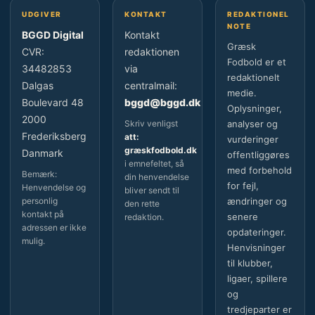
UDGIVER
KONTAKT
REDAKTIONEL
NOTE
BGGD Digital
Kontakt
Græsk
CVR:
redaktionen
Fodbold er et
34482853
via
redaktionelt
Dalgas
centralmail:
medie.
Boulevard 48
bggd@bggd.dk
Oplysninger,
2000
Skriv venligst
analyser og
Frederiksberg
att:
vurderinger
græskfodbold.dk
Danmark
offentliggøres
i emnefeltet, så
med forbehold
Bemærk:
din henvendelse
for fejl,
Henvendelse og
bliver sendt til
personlig
ændringer og
den rette
kontakt på
senere
redaktion.
adressen er ikke
opdateringer.
mulig.
Henvisninger
til klubber,
ligaer, spillere
og
tredjeparter er