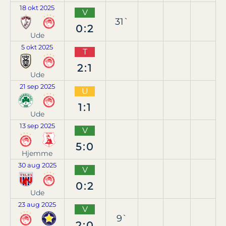
18 okt 2025
V
31`
0:2
Ude
5 okt 2025
T
2:1
Ude
21 sep 2025
U
1:1
Ude
13 sep 2025
V
5:0
Hjemme
30 aug 2025
V
0:2
Ude
23 aug 2025
V
9`
2:0