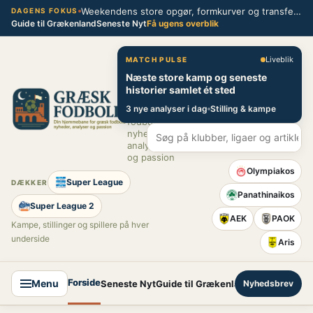
Spring
Weekendens store opgør, formkurver og transferblik fra græsk fodbold
DAGENS FOKUS
Guide til Grækenland
Seneste Nyt
Få ugens overblik
til
indhold
Græsk Fodbold
Liveblik
MATCH PULSE
Næste store kamp og seneste
Din
historier samlet ét sted
hjemmebane
3 nye analyser i dag
Stilling & kampe
for græsk
fodbold –
nyheder,
analyser
og passion
Olympiakos
Super League
DÆKKER
Panathinaikos
Super League 2
AEK
PAOK
Kampe, stillinger og spillere på hver
underside
Aris
Forside
Menu
Seneste Nyt
Guide til Grækenland
Nyhedsbrev
Super League