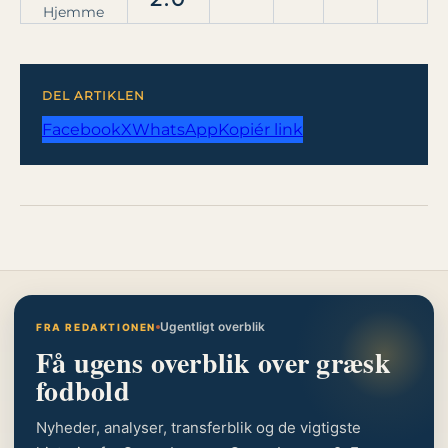
Hjemme
DEL ARTIKLEN
Facebook
X
WhatsApp
Kopiér link
Ugentligt overblik
FRA REDAKTIONEN
Få ugens overblik over græsk
fodbold
Nyheder, analyser, transferblik og de vigtigste