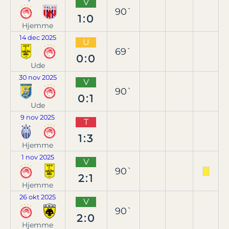
V
90`
1:0
Hjemme
14 dec 2025
U
69`
0:0
Ude
30 nov 2025
V
90`
0:1
Ude
9 nov 2025
T
1:3
Hjemme
1 nov 2025
V
90`
2:1
Hjemme
26 okt 2025
V
90`
2:0
Hjemme