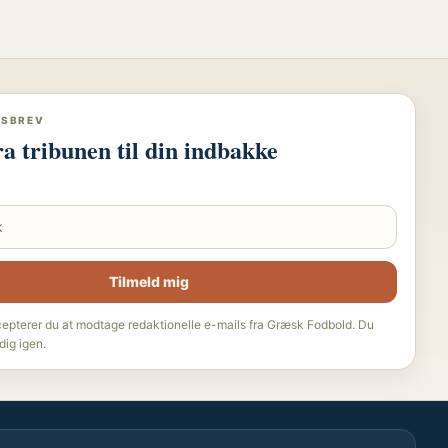
DSBREV
ra tribunen til din indbakke
Tilmeld mig
cepterer du at modtage redaktionelle e-mails fra Græsk Fodbold. Du
dig igen.