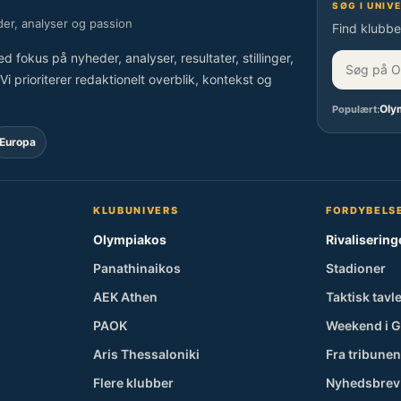
SØG I UNIV
er, analyser og passion
Find klubber
kus på nyheder, analyser, resultater, stillinger,
i prioriterer redaktionelt overblik, kontekst og
Oly
Populært:
Europa
KLUBUNIVERS
FORDYBELS
Olympiakos
Rivalisering
Panathinaikos
Stadioner
AEK Athen
Taktisk tavl
PAOK
Weekend i 
Aris Thessaloniki
Fra tribunen
Flere klubber
Nyhedsbrev