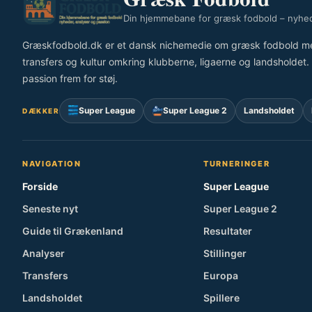
Din hjemmebane for græsk fodbold – nyhed
Græskfodbold.dk er et dansk nichemedie om græsk fodbold med fo
transfers og kultur omkring klubberne, ligaerne og landsholdet. V
passion frem for støj.
Super League
Super League 2
Landsholdet
DÆKKER
NAVIGATION
TURNERINGER
Forside
Super League
Seneste nyt
Super League 2
Guide til Grækenland
Resultater
Analyser
Stillinger
Transfers
Europa
Landsholdet
Spillere