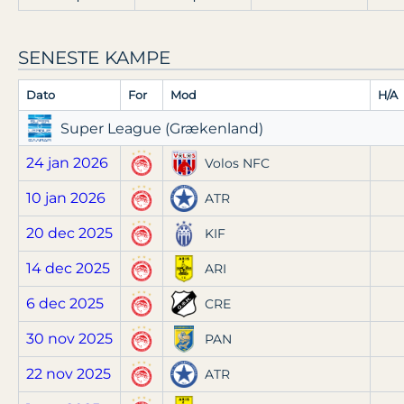
SENESTE KAMPE
Dato
For
Mod
H/A
Super League (Grækenland)
24 jan 2026
Volos NFC
10 jan 2026
ATR
20 dec 2025
KIF
14 dec 2025
ARI
6 dec 2025
CRE
30 nov 2025
PAN
22 nov 2025
ATR