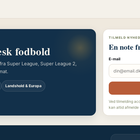
TILMELD NYHE
En note f
æsk fodbold
E-mail
r fra Super League, Super League 2,
mat.
Landshold & Europa
Ved tilmelding ac
kan altid afmelde 