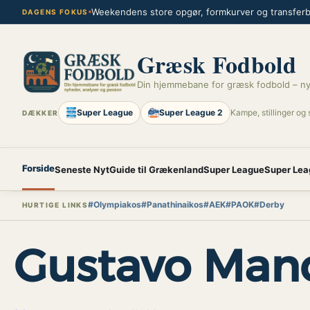
Spring
Weekendens store opgør, formkurver og transferbl
DAGENS FOKUS
til
indhold
Græsk Fodbold
Din hjemmebane for græsk fodbold – ny
Super League
Super League 2
Kampe, stillinger og 
DÆKKER
Forside
Seneste Nyt
Guide til Grækenland
Super League
Super Lea
#Olympiakos
#Panathinaikos
#AEK
#PAOK
#Derby
HURTIGE LINKS
Gustavo Man