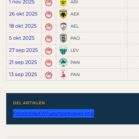
1 nov 2025
ARI
26 okt 2025
AEK
18 okt 2025
AEL
5 okt 2025
PAO
27 sep 2025
LEV
21 sep 2025
PAN
13 sep 2025
PAN
DEL ARTIKLEN
Facebook
X
WhatsApp
Kopiér link