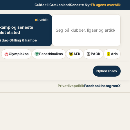
Guide til Grækenland
Seneste Nyt
Få ugens overblik
Liveblik
E
 kamp og seneste
S
let ét sted
i dag
Stilling & kampe
Olympiakos
Panathinaikos
AEK
PAOK
Aris
Nyhedsbrev
Privatlivspolitik
Facebook
Instagram
X