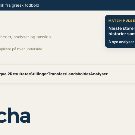
ik fra græsk fodbold
MATCH PULS
Næste store
historier sam
heder, analyser og passion
3 nye analyser 
spillere på hver underside
gue 2
Resultater
Stillinger
Transfers
Landsholdet
Analyser
cha