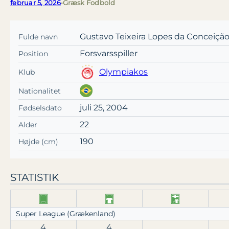
februar 5, 2026
•
Græsk Fodbold
Gustavo Teixeira Lopes da Conceiçã
Fulde navn
Forsvarsspiller
Position
Olympiakos
Klub
Nationalitet
juli 25, 2004
Fødselsdato
22
Alder
190
Højde (cm)
STATISTIK
Super League (Grækenland)
4
4