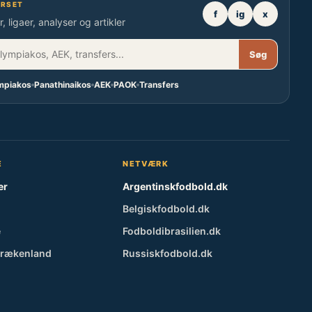
ERSET
f
ig
x
, ligaer, analyser og artikler
Søg
mpiakos
Panathinaikos
AEK
PAOK
Transfers
E
NETVÆRK
er
Argentinskfodbold.dk
Belgiskfodbold.dk
e
Fodboldibrasilien.dk
Grækenland
Russiskfodbold.dk