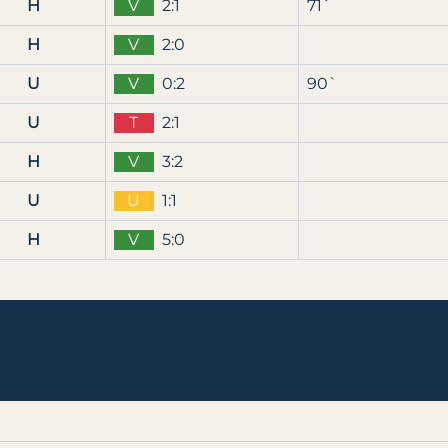
H
V
2:1
71`
H
V
2:0
U
V
0:2
90`
U
T
2:1
H
V
3:2
U
U
1:1
H
V
5:0