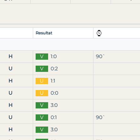
Resultat
H
V
1:0
90`
U
V
0:2
H
U
1:1
U
U
0:0
H
V
3:0
U
V
0:1
90`
H
V
3:0