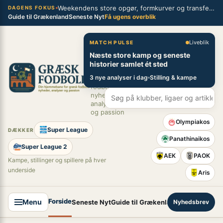
Spring
Weekendens store opgør, formkurver og transferblik fra græsk fodbold
×
DAGENS FOKUS
Guide til Grækenland
Seneste Nyt
Få ugens overblik
til
indhold
Græsk Fodbold
Liveblik
MATCH PULSE
Næste store kamp og seneste
Din
historier samlet ét sted
hjemmebane
3 nye analyser i dag
Stilling & kampe
for græsk
fodbold –
nyheder,
analyser
og passion
Olympiakos
Super League
DÆKKER
Panathinaikos
Super League 2
AEK
PAOK
Kampe, stillinger og spillere på hver
underside
Aris
Forside
Menu
Seneste Nyt
Guide til Grækenland
Nyhedsbrev
Super League