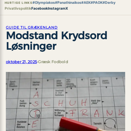
#Olympiakos
#Panathinaikos
#AEK
#PAOK
#Derby
HURTIGE LINKS
Privatlivspolitik
Facebook
Instagram
X
GUIDE TIL GRÆKENLAND
Modstand Krydsord
Løsninger
oktober 21, 2025
•
Græsk Fodbold