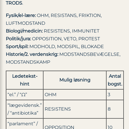
TRODS
.
Fysik/el-lære:
OHM, RESISTANS, FRIKTION,
LUFTMODSTAND
Biologi/medicin:
RESISTENS, IMMUNITET
Politik/jura:
OPPOSITION, VETO, PROTEST
Sport/spil:
MODHOLD, MODSPIL, BLOKADE
Historie/2. verdenskrig:
MODSTANDSBEVÆGELSE,
MODSTANDSKAMP
Ledetekst-
Antal
Mulig løsning
hint
bogst.
“el.” / “Ω”
OHM
3
“lægevidensk.”
RESISTENS
8
/ “antibiotika”
“parlament” /
OPPOSITION
10