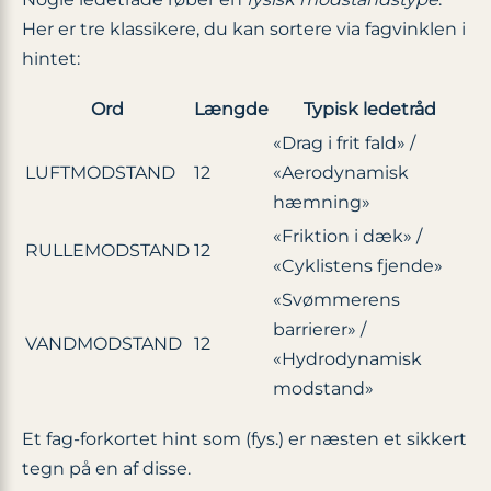
Her er tre klassikere, du kan sortere via fagvinklen i
hintet:
Ord
Længde
Typisk ledetråd
«Drag i frit fald» /
LUFTMODSTAND
12
«Aerodynamisk
hæmning»
«Friktion i dæk» /
RULLEMODSTAND
12
«Cyklistens fjende»
«Svømmerens
barrierer» /
VANDMODSTAND
12
«Hydrodynamisk
modstand»
Et fag-forkortet hint som (fys.) er næsten et sikkert
tegn på en af disse.