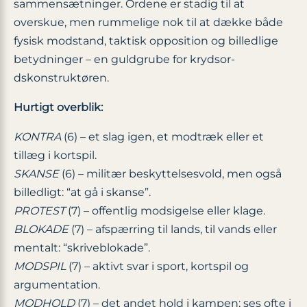
sammensætninger. Ordene er stadig til at
overskue, men rummelige nok til at dække både
fysisk modstand, taktisk opposition og billed­lige
betydninger – en guldgrube for krydsor­
dskonstruktøren.
Hurtigt overblik:
KONTRA
(6) – et slag igen, et modtræk eller et
tillæg i kortspil.
SKANSE
(6) – militær beskyttelsesvold, men også
billedligt: “at gå i skanse”.
PROTEST
(7) – offentlig modsigelse eller klage.
BLOKADE
(7) – afspærring til lands, til vands eller
mentalt: “skriveblokade”.
MODSPIL
(7) – aktivt svar i sport, kortspil og
argumentation.
MODHOLD
(7) – det andet hold i kampen; ses ofte i