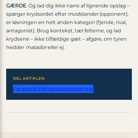
GÆRDE
. Og lad dig ikke narre af lignende opslag –
spørger krydsordet efter
modstander
(opponent),
er løsningen en helt anden kategori (fjende, rival,
antagon­ist). Brug kontekst, tæl felterne, og lad
krydsene – ikke tilfældige gæt – afgøre, om tyren
hedder
matador
eller ej.
DEL ARTIKLEN
Facebook
X
WhatsApp
Kopiér link