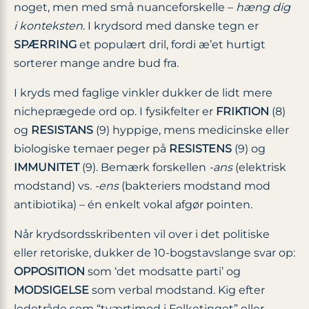
noget, men med små nuanceforskelle –
hæng dig
i konteksten
. I krydsord med danske tegn er
SPÆRRING
et populært dril, fordi æ’et hurtigt
sorterer mange andre bud fra.
I kryds med faglige vinkler dukker de lidt mere
nicheprægede ord op. I fysikfelter er
FRIKTION
(8)
og
RESISTANS
(9) hyppige, mens medicinske eller
biologiske temaer peger på
RESISTENS
(9) og
IMMUNITET
(9). Bemærk forskellen
-ans
(elektrisk
modstand) vs.
-ens
(bakteriers modstand mod
antibiotika) – én enkelt vokal afgør pointen.
Når krydsordsskribenten vil over i det politiske
eller retoriske, dukker de 10-bogstavslange svar op:
OPPOSITION
som ‘det modsatte parti’ og
MODSIGELSE
som verbal modstand. Kig efter
ledetråde som “tværtimod i Folketinget” eller