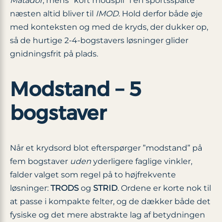
Matador
, mens “kort modspil” i en sportsspalte
næsten altid bliver til
IMOD
. Hold derfor både øje
med konteksten og med de kryds, der dukker op,
så de hurtige 2-4-bogstavers løsninger glider
gnidningsfrit på plads.
Modstand – 5
bogstaver
Når et krydsord blot efterspørger ”modstand” på
fem bogstaver
uden
yderligere faglige vinkler,
falder valget som regel på to højfrekvente
løsninger:
TRODS
og
STRID
. Ordene er korte nok til
at passe i kompakte felter, og de dækker både det
fysiske og det mere abstrakte lag af betydningen