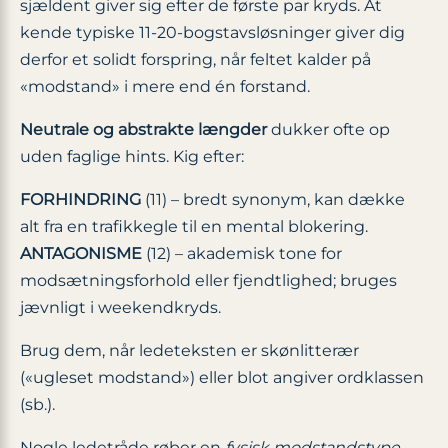
sjældent giver sig efter de første par kryds. At
kende typiske 11-20-bogstavsløsninger giver dig
derfor et solidt forspring, når feltet kalder på
«modstand» i mere end én forstand.
Neutrale og abstrakte længder
dukker ofte op
uden faglige hints. Kig efter:
FORHINDRING
(11) – bredt synonym, kan dække
alt fra en trafikkegle til en mental blokering.
ANTAGONISME
(12) – akademisk tone for
modsætningsforhold eller fjendtlighed; bruges
jævnligt i weekendkryds.
Brug dem, når ledeteksten er skønlitterær
(«ugleset modstand») eller blot angiver ordklassen
(sb.).
Nogle ledetråde røber en
fysisk modstandstype
.