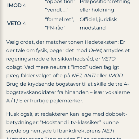
“opposition”,
Præposition: retning
IMOD
4
“vendt …”
eller holdning
“formel ret”,
Officiel, juridisk
VETO
4
“FN-råd”
modstand
Vælg ordet, der matcher tonen i lede­teksten: Er
der tale om fysik, peger det mod
OHM
; antydes et
regerings­møde eller sikkerheds­råd, er
VETO
oplagt. Ved mere neutralt “imod” uden fagligt
præg falder valget ofte på
NEJ
,
ANTI
eller
IMOD
.
Brug de krydsende bogstaver til at skille de tre 4-
bogstavs­kandidater fra hinanden – især vokalerne
A / I / E er hurtige pejlemærker.
Husk også, at redaktøren kan lege med dobbelt­
betydninger: “Modstand i tv-klassiker” kunne
snyde og hentyde til bank­direktørens
NEJ
i