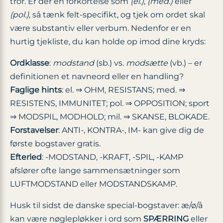
tror. Er der en forkortelse som
(el.)
,
(med.)
eller
(pol.)
, så tænk felt-specifikt, og tjek om ordet skal
være substantiv eller verbum. Nedenfor er en
hurtig tjekliste, du kan holde op imod dine kryds:
Ordklasse
:
modstand
(sb.) vs.
modsætte
(vb.) – er
definitionen et navneord eller en handling?
Faglige hints
: el. ⇒ OHM, RESISTANS; med. ⇒
RESISTENS, IMMUNITET; pol. ⇒ OPPOSITION; sport
⇒ MODSPIL, MODHOLD; mil. ⇒ SKANSE, BLOKADE.
Forstavelser
: ANTI-, KONTRA-, IM- kan give dig de
første bogstaver gratis.
Efterled
: ‑MODSTAND, ‑KRAFT, ‑SPIL, ‑KAMP
afslører ofte lange sammensætninger som
LUFTMODSTAND eller MODSTANDSKAMP.
Husk til sidst de danske special-bogstaver: æ/ø/å
kan være nøglepløkker i ord som
SPÆRRING
eller