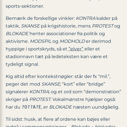
sports-sektioner.
Bemærk de forskellige vinkler:
KONTRA
kalder på
taktik,
SKANSE
på krigs­historie, mens
PROTEST
og
BLOKADE
henter associationer fra politik og
aktivisme.
MODSPIL
og
MODHOLD
er derimod
hyppige i sportskryds, så et
”elver”
eller et
stadionnavn tæt på ledeteksten kan være et
tydeligt signal.
Kig altid efter kontekstnøgler: står der fx “mil.”,
peger det mod
SKANSE
; “kort” eller “bridge”
signalerer
KONTRA
; og et ord som “demonstration”
skriger på
PROTEST
. Vokal­mønstre hjælper også:
har du
?O??A?E
, er
BLOKADE
næsten uundgåelig.
Til sidst: husk, at flere af ordene kan bøjes eller
indgå i sammensætninger –
Blokade
→
blokader
,