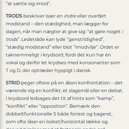
”at sætte sig imod”.
TRODS
beskriver især en
indre
eller overført
modstand – den stædighed, man lægger for
dagen, når man nægter at give sig: “at gøre noget
i
trods
”. Ledetråde kan lyde ”genstridighed”,
”stædig modstand” eller blot ”imodvilje”. Ordet er
taknemmeligt i krydsord, fordi det kun har én
vokal og derfor let krydses med konsonanter som
T og D, der optræder hyppigt i dansk.
STRID
peger oftere på en
åben
konfrontation – det
værende sig en konflikt, et slagsmål eller en debat.
I krydsord ledsages det tit af hints som ”kamp”,
”konflikt” eller ”opposition”. Bemærk den
dobbeltfunktionelle S både forrest og bagerst,
som ofte låser en lodret/horizontal række og