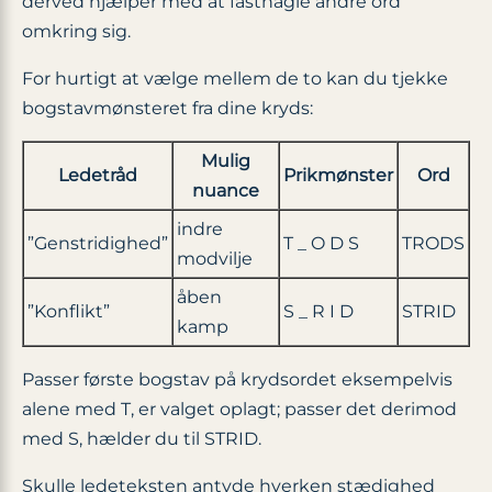
derved hjælper med at fastnagle andre ord
omkring sig.
For hurtigt at vælge mellem de to kan du tjekke
bogstavmønsteret fra dine kryds:
Mulig
Ledetråd
Prikmønster
Ord
nuance
indre
”Genstridighed”
T _ O D S
TRODS
modvilje
åben
”Konflikt”
S _ R I D
STRID
kamp
Passer første bogstav på krydsordet eksempelvis
alene med T, er valget oplagt; passer det derimod
med S, hælder du til STRID.
Skulle ledeteksten antyde hverken stædighed