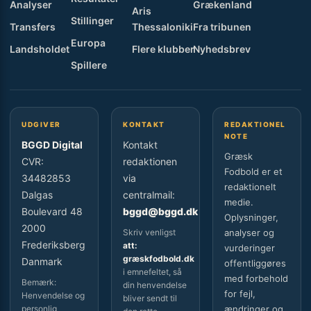
Analyser
Grækenland
Aris
Stillinger
Transfers
Thessaloniki
Fra tribunen
Europa
Landsholdet
Flere klubber
Nyhedsbrev
Spillere
UDGIVER
KONTAKT
REDAKTIONEL
NOTE
BGGD Digital
Kontakt
Græsk
CVR:
redaktionen
Fodbold er et
34482853
via
redaktionelt
Dalgas
centralmail:
medie.
Boulevard 48
bggd@bggd.dk
Oplysninger,
2000
Skriv venligst
analyser og
Frederiksberg
att:
vurderinger
græskfodbold.dk
Danmark
offentliggøres
i emnefeltet, så
med forbehold
Bemærk:
din henvendelse
for fejl,
Henvendelse og
bliver sendt til
personlig
ændringer og