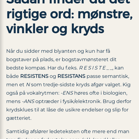
rigtige ord: mønstre,
vinkler og kryds
Når du sidder med blyanten og kun har få
bogstaver på plads, er bogstavmønsteret dit
bedste kompas. Har du f.eks.
R E S I S T E _ _
, kan
både
RESISTENS
og
RESISTANS
passe semantisk,
men et
N
som tredje-sidste kryds afgør valget. Kig
også på vokal­rytmen:
-ENS
høres ofte i biologien,
mens
-ANS
optræder i fysik/elektronik. Brug derfor
krydsklues til at låse de usikre endelser og slip for
gætteriet.
Samtidig afslører ledeteksten ofte mere end man