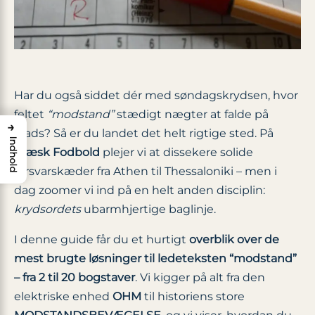
Har du også siddet dér med søndagskrydsen, hvor
feltet
“modstand”
stædigt nægter at falde på
→
plads? Så er du landet det helt rigtige sted. På
Indhold
Græsk Fodbold
plejer vi at dissekere solide
forsvarskæder fra Athen til Thessaloniki – men i
dag zoomer vi ind på en helt anden disciplin:
krydsordets
ubarmhjertige baglinje.
I denne guide får du et hurtigt
overblik over de
mest brugte løsninger til ledeteksten “modstand”
– fra 2 til 20 bogstaver
. Vi kigger på alt fra den
elektriske enhed
OHM
til historiens store