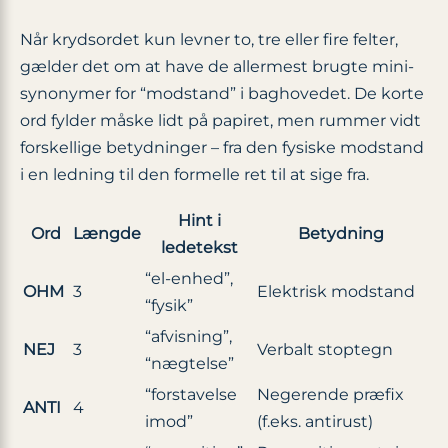
Når krydsordet kun levner to, tre eller fire felter,
gælder det om at have de allermest brugte mini-
synonymer for “modstand” i baghovedet. De korte
ord fylder måske lidt på papiret, men rummer vidt
forskellige betydninger – fra den fysiske modstand
i en ledning til den formelle ret til at sige fra.
Hint i
Ord
Længde
Betydning
ledetekst
“el-enhed”,
OHM
3
Elektrisk modstand
“fysik”
“afvisning”,
NEJ
3
Verbalt stoptegn
“nægtelse”
“forstavelse
Negerende præfix
ANTI
4
imod”
(f.eks. antirust)