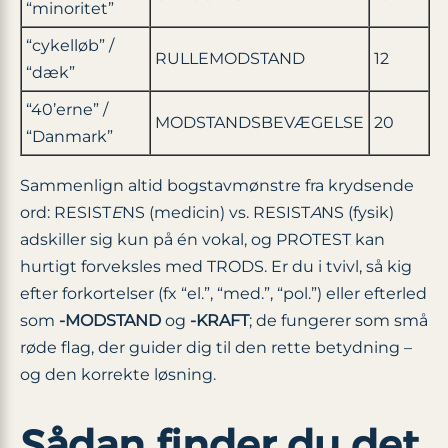
“minoritet”
“cykelløb” /
RULLEMODSTAND
12
“dæk”
“40’erne” /
MODSTANDSBEVÆGELSE
20
“Danmark”
Sammenlign altid bogstavmønstre fra krydsende
ord: RESIST
E
NS (medicin) vs. RESIST
A
NS (fysik)
adskiller sig kun på én vokal, og PROTEST kan
hurtigt forveksles med TRODS. Er du i tvivl, så kig
efter forkortelser (fx “el.”, “med.”, “pol.”) eller efterled
som
-MODSTAND
og
-KRAFT
; de fungerer som små
røde flag, der guider dig til den rette betydning –
og den korrekte løsning.
Sådan finder du det