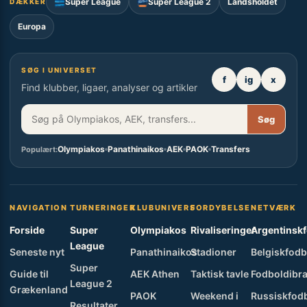
Super League
Super League 2
Landsholdet
DÆKKER
Europa
SØG I UNIVERSET
f
ig
x
Find klubber, ligaer, analyser og artikler
Søg
Olympiakos
Panathinaikos
AEK
PAOK
Transfers
Populært:
NAVIGATION
TURNERINGER
KLUBUNIVERS
FORDYBELSE
NETVÆRK
Forside
Super
Olympiakos
Rivaliseringer
Argentinsk
League
Seneste nyt
Panathinaikos
Stadioner
Belgiskfodb
Super
Guide til
AEK Athen
Taktisk tavle
Fodboldibra
League 2
Grækenland
PAOK
Weekend i
Russiskfod
Resultater