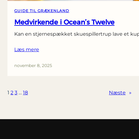
GUIDE TIL GRÆKENLAND
Medvirkende i Ocean’s Twelve
Kan en stjernespækket skuespillertrup lave et kup
Læs mere
november 8, 2025
1
2
3
…
18
Næste
»