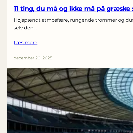
11 ting, du må og ikke må på græske 
Højspændt atmosfære, rungende trommer og duften
selv den…
Læs mere
december 20, 2025