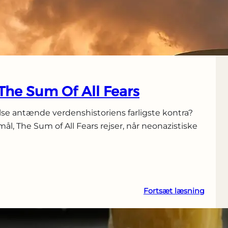
metro
og
sporv
The Sum Of All Fears
lse antænde verdenshistoriens farligste kontra?
ål, The Sum of All Fears rejser, når neonazistiske
:
Fortsæt læsning
Medvi
i
The