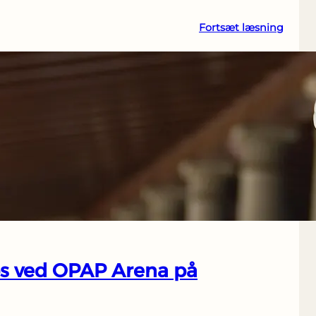
:
Fortsæt læsning
11
ting,
du
må
og
ikke
må
på
græsk
stadio
ps ved OPAP Arena på