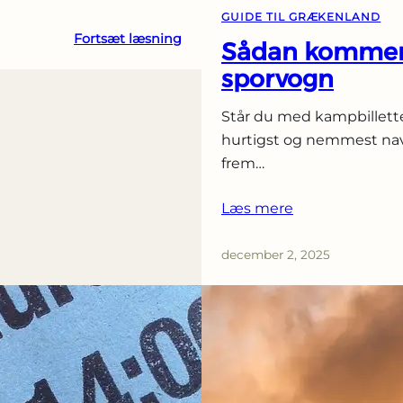
GUIDE TIL GRÆKENLAND
:
Fortsæt læsning
Sådan kommer 
E-
sporvogn
billetter
og
Står du med kampbillette
indgangsscanning
hurtigst og nemmest na
på
frem…
græske
stadioner
Læs mere
december 2, 2025