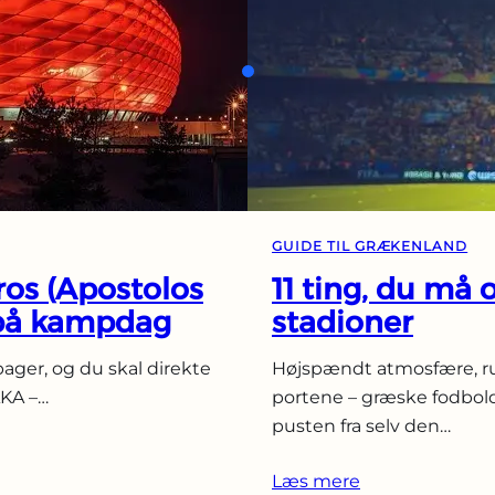
GUIDE TIL GRÆKENLAND
os (Apostolos
11 ting, du må
 på kampdag
stadioner
bager, og du skal direkte
Højspændt atmosfære, ru
AKA –…
portene – græske fodbol
pusten fra selv den…
Læs mere