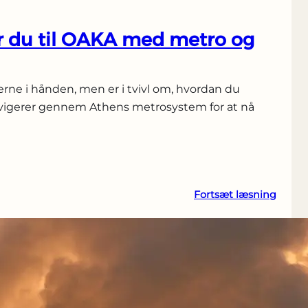
du til OAKA med metro og
rne i hånden, men er i tvivl om, hvordan du
vigerer gennem Athens metrosystem for at nå
:
Fortsæt læsning
Sådan
komm
du
til
OAKA
med