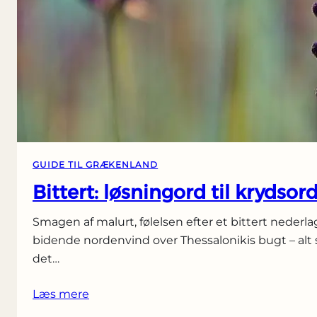
GUIDE TIL GRÆKENLAND
Bittert: løsningord til krydsor
Smagen af malurt, følelsen efter et bittert nederlag
bidende nordenvind over Thessalonikis bugt – al
det…
Læs mere