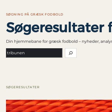
Spring
til
SØGNING PÅ GRÆSK FODBOLD
indhold
Søgeresultater f
Din hjemmebane for græsk fodbold – nyheder, analyser,
Søg
SØGERESULTATER