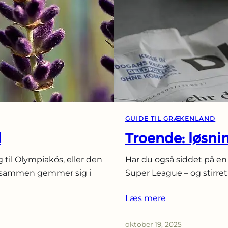
udebaneture
fra
Athen
GUIDE TIL GRÆKENLAND
d
Troende: løsnin
 til Olympiakós, eller den
Har du også siddet på en 
t sammen gemmer sig i
Super League – og stirret
Læs mere
oktober 19, 2025