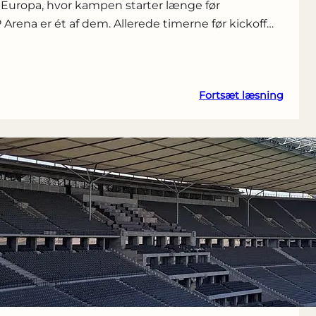
d-Europa, hvor kampen starter længe før
Arena er ét af dem. Allerede timerne før kickoff…
:
Fortsæt læsning
7
parker
ved
OPAP
Arena
på
kamp