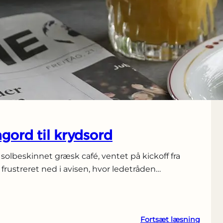
Sum
Of
All
Fears
gord til krydsord
solbeskinnet græsk café, ventet på kickoff fra
 frustreret ned i avisen, hvor ledetråden…
:
Fortsæt læsning