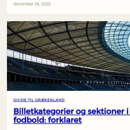
december 26, 2025
GUIDE TIL GRÆKENLAND
Billetkategorier og sektioner 
fodbold: forklaret