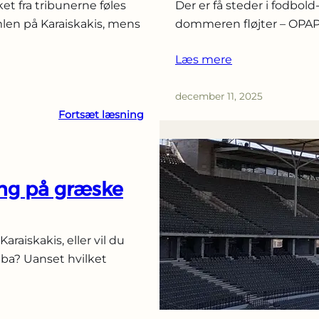
t fra tribunerne føles
Der er få steder i fodbol
mlen på Karaiskakis, mens
dommeren fløjter – OPAP 
Læs mere
december 11, 2025
:
Fortsæt læsning
Billetkategorier
og
sektioner
i
ing på græske
græsk
fodbold:
forklaret
aiskakis, eller vil du
ba? Uanset hvilket