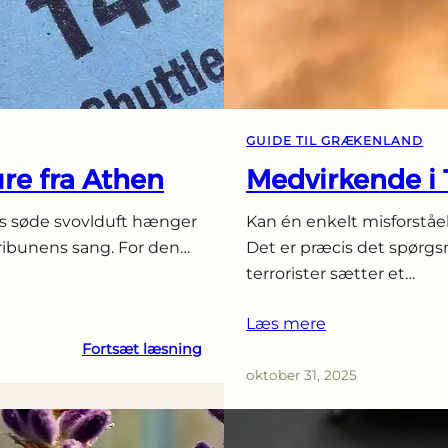
GUIDE TIL GRÆKENLAND
re fra Athen
Medvirkende i 
ns søde svovlduft hænger
Kan én enkelt misforståe
tribunens sang. For den…
Det er præcis det spørgsm
terrorister sætter et…
Læs mere
:
Fortsæt læsning
5
oktober 31, 2025
KTEL-
busruter
til