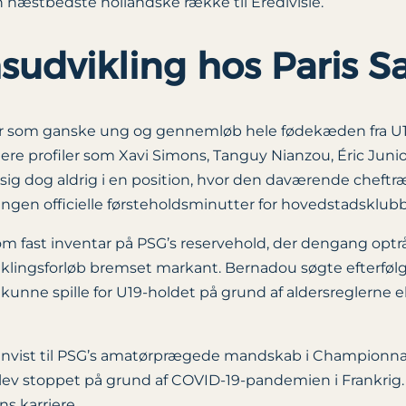
æstbedste hollandske række til Eredivisie.
sudvikling hos Paris S
or som ganske ung og gennemløb hele fødekæden fra U17-
ere profiler som Xavi Simons, Tanguy Nianzou, Éric Juni
 sig dog aldrig i en position, hvor den daværende chef
ingen officielle førsteholdsminutter for hovedstadsklub
 fast inventar på PSG’s reservehold, der dengang optrå
klingsforløb bremset markant. Bernadou søgte efterfølge
n kunne spille for U19-holdet på grund af aldersreglerne 
envist til PSG’s amatørprægede mandskab i Championnat 
0 blev stoppet på grund af COVID-19-pandemien i Frankr
s karriere.