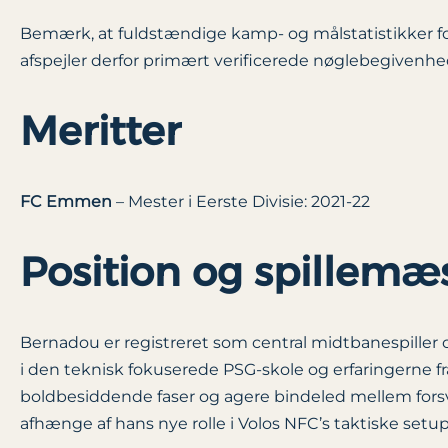
Bemærk, at fuldstændige kamp- og målstatistikker for 
afspejler derfor primært verificerede nøglebegivenhe
Meritter
FC Emmen
– Mester i Eerste Divisie: 2021-22
Position og spillemæs
Bernadou er registreret som central midtbanespiller 
i den teknisk fokuserede PSG-skole og erfaringerne fra
boldbesiddende faser og agere bindeled mellem forsva
afhænge af hans nye rolle i Volos NFC’s taktiske setup