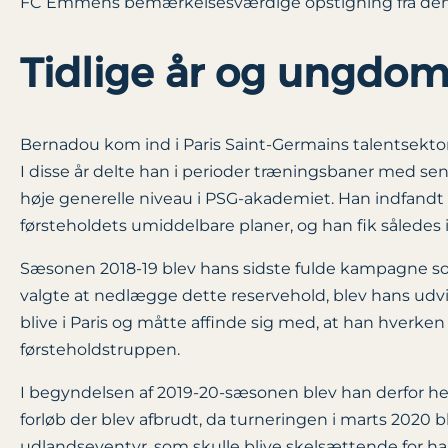
FC Emmens bemærkelsesværdige opstigning fra den n
Tidlige år og ungdom
Bernadou kom ind i Paris Saint-Germains talentsekt
I disse år delte han i perioder træningsbaner med sen
høje generelle niveau i PSG-akademiet. Han indfandt
førsteholdets umiddelbare planer, og han fik således 
Sæsonen 2018-19 blev hans sidste fulde kampagne som
valgte at nedlægge dette reservehold, blev hans udvi
blive i Paris og måtte affinde sig med, at han hverke
førsteholdstruppen.
I begyndelsen af 2019-20-sæsonen blev han derfor h
forløb der blev afbrudt, da turneringen i marts 202
udlandseventyr, som skulle blive skelsættende for han