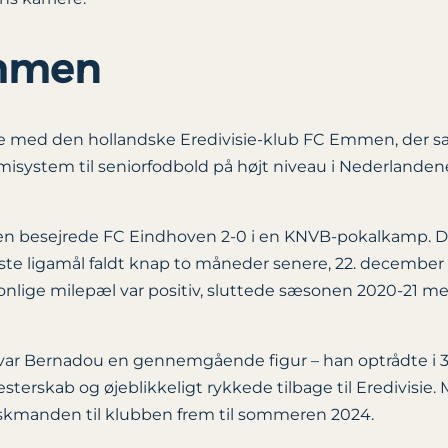
Emmen
e med den hollandske Eredivisie-klub FC Emmen, der samt
misystem til seniorfodbold på højt niveau i Nederlande
Emmen besejrede FC Eindhoven 2-0 i en KNVB-pokalkamp
ste ligamål faldt knap to måneder senere, 22. december
lige milepæl var positiv, sluttede sæsonen 2020-21 me
var Bernadou en gennemgående figur – han optrådte i 30
rskab og øjeblikkeligt rykkede tilbage til Eredivisie.
nskmanden til klubben frem til sommeren 2024.