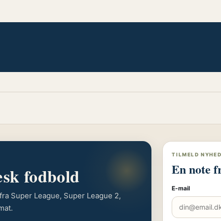
TILMELD NYHE
En note f
æsk fodbold
E-mail
r fra Super League, Super League 2,
mat.