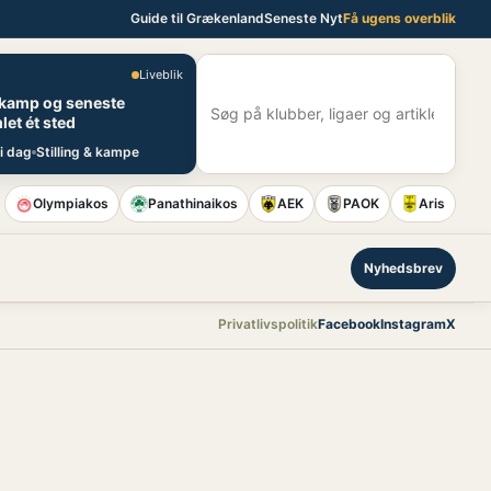
Guide til Grækenland
Seneste Nyt
Få ugens overblik
Liveblik
E
 kamp og seneste
S
let ét sted
i dag
Stilling & kampe
Olympiakos
Panathinaikos
AEK
PAOK
Aris
Nyhedsbrev
Privatlivspolitik
Facebook
Instagram
X