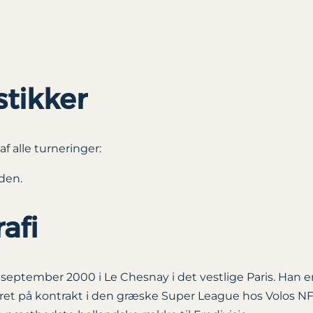
stikker
f alle turneringer:
den.
afi
. september 2000 i Le Chesnay i det vestlige Paris. Han
t på kontrakt i den græske Super League hos Volos NFC,