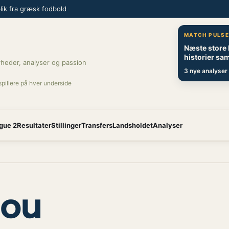
ik fra græsk fodbold
MATCH PULS
Næste store
historier sam
heder, analyser og passion
3 nye analyser 
spillere på hver underside
gue 2
Resultater
Stillinger
Transfers
Landsholdet
Analyser
dou