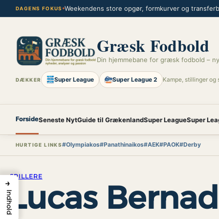
Spring
Weekendens store opgør, formkurver og transferbl
DAGENS FOKUS
til
indhold
Græsk Fodbold
Din hjemmebane for græsk fodbold – ny
Super League
Super League 2
Kampe, stillinger og 
DÆKKER
Forside
Seneste Nyt
Guide til Grækenland
Super League
Super Lea
#Olympiakos
#Panathinaikos
#AEK
#PAOK
#Derby
HURTIGE LINKS
SPILLERE
→
Lucas Berna
Indhold