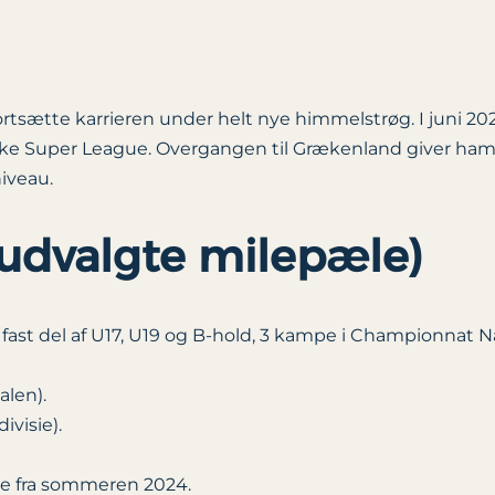
tsætte karrieren under helt nye himmelstrøg. I juni 20
ske Super League. Overgangen til Grækenland giver ham
iveau.
 (udvalgte milepæle)
 fast del af U17, U19 og B-hold, 3 kampe i Championnat N
alen).
ivisie).
nde fra sommeren 2024.