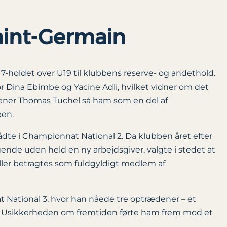
aint-Germain
holdet over U19 til klubbens reserve- og andethold.
or Dina Ebimbe og Yacine Adli, hvilket vidner om det
træner Thomas Tuchel så ham som en del af
ben.
dte i Championnat National 2. Da klubben året efter
nde uden held en ny arbejdsgiver, valgte i stedet at
eller betragtes som fuldgyldigt medlem af
National 3, hvor han nåede tre optrædener – et
ig. Usikkerheden om fremtiden førte ham frem mod et