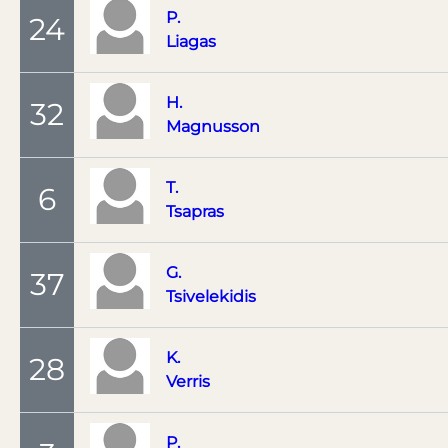
P.
24
Liagas
H.
32
Magnusson
T.
6
Tsapras
G.
37
Tsivelekidis
K.
28
Verris
P.