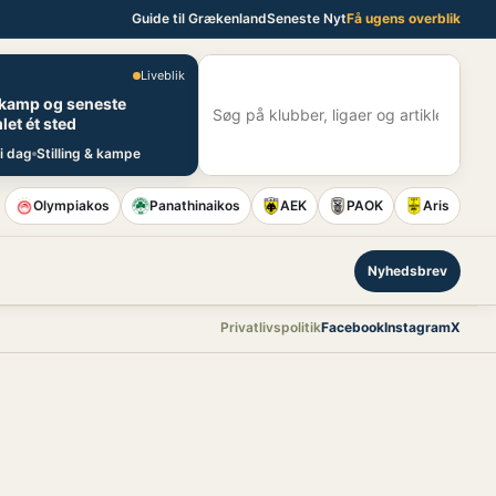
Guide til Grækenland
Seneste Nyt
Få ugens overblik
Liveblik
E
 kamp og seneste
S
let ét sted
i dag
Stilling & kampe
Olympiakos
Panathinaikos
AEK
PAOK
Aris
Nyhedsbrev
Privatlivspolitik
Facebook
Instagram
X