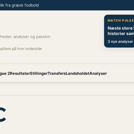
ik fra græsk fodbold
MATCH PULS
Næste store
historier sam
heder, analyser og passion
3 nye analyser 
spillere på hver underside
gue 2
Resultater
Stillinger
Transfers
Landsholdet
Analyser
C