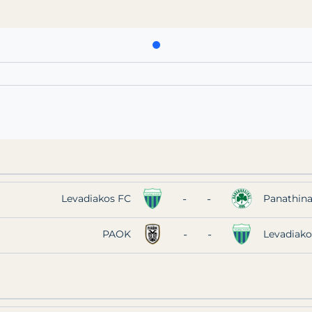
-
-
Levadiakos FC
Panathina
-
-
PAOK
Levadiako