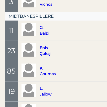
3
Vichos
MIDTBANESPILLERE
G.
11
Balzi
Enis
23
Çokaj
K.
85
Goumas
L.
19
Jallow