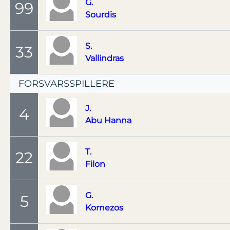
G.
99
Sourdis
S.
33
Vallindras
FORSVARSSPILLERE
J.
4
Abu Hanna
T.
22
Filon
G.
5
Kornezos