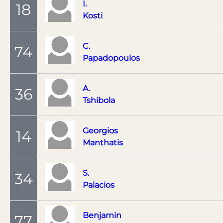
I.
18
Kosti
C.
74
Papadopoulos
A.
36
Tshibola
Georgios
14
Manthatis
S.
34
Palacios
Benjamin
77