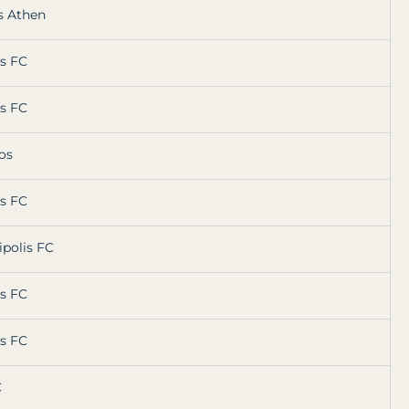
s Athen
s FC
s FC
os
s FC
ipolis FC
s FC
s FC
C