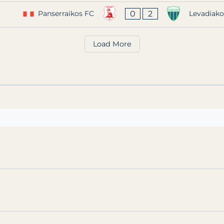
0
2
Panserraikos FC
Levadiako
Load More