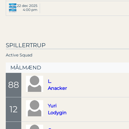
22 dec 2025
4:00 pm
SPILLERTRUP
Active Squad
MÅLMÆND
L.
88
Anacker
Yuri
12
Lodygin