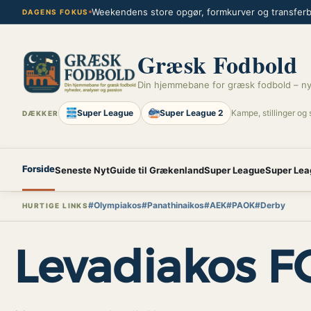
Spring
Weekendens store opgør, formkurver og transferbl
DAGENS FOKUS
til
indhold
Græsk Fodbold
Din hjemmebane for græsk fodbold – ny
Super League
Super League 2
Kampe, stillinger og 
DÆKKER
Forside
Seneste Nyt
Guide til Grækenland
Super League
Super Lea
#Olympiakos
#Panathinaikos
#AEK
#PAOK
#Derby
HURTIGE LINKS
Levadiakos F