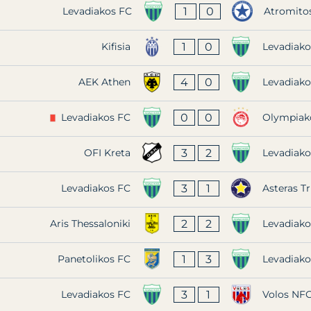
1
0
Levadiakos FC
Atromito
1
0
Kifisia
Levadiako
4
0
AEK Athen
Levadiako
0
0
Levadiakos FC
Olympiak
3
2
OFI Kreta
Levadiako
3
1
Levadiakos FC
Asteras Tr
2
2
Aris Thessaloniki
Levadiako
1
3
Panetolikos FC
Levadiako
3
1
Levadiakos FC
Volos NF