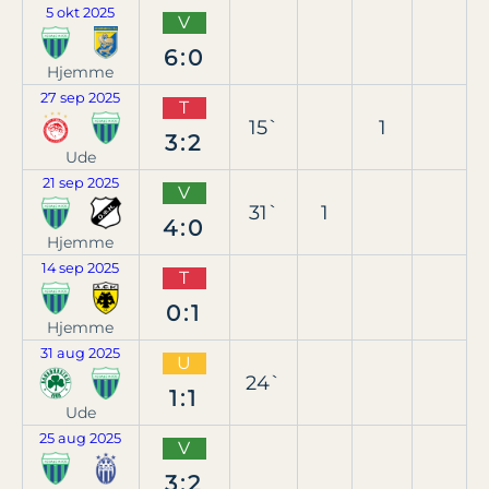
5 okt 2025
V
6:0
Hjemme
27 sep 2025
T
15`
1
3:2
Ude
21 sep 2025
V
31`
1
4:0
Hjemme
14 sep 2025
T
0:1
Hjemme
31 aug 2025
U
24`
1:1
Ude
25 aug 2025
V
3:2