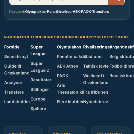
Olympiakos
Panathinaikos
AEK
PAOK
Transfers
Populært:
NAVIGATION
TURNERINGER
KLUBUNIVERS
FORDYBELSE
NETVÆRK
Forside
Super
Olympiakos
Rivaliseringer
Argentinsk
League
Seneste nyt
Panathinaikos
Stadioner
Belgiskfodb
Super
Guide til
AEK Athen
Taktisk tavle
Fodboldibra
League 2
Grækenland
PAOK
Weekend i
Russiskfod
Resultater
Analyser
Grækenland
Aris
Stillinger
Transfers
Thessaloniki
Fra tribunen
Europa
Landsholdet
Flere klubber
Nyhedsbrev
Spillere
UDGIVER
KONTAKT
REDAKTIONEL