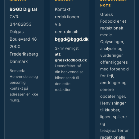
NOTE
BGGD Digital
Kontakt
Græsk
CVR:
redaktionen
Fodbold er et
34482853
via
redaktionelt
Dalgas
centralmail:
medie.
Boulevard 48
bggd@bggd.dk
Oplysninger,
2000
Skriv venligst
analyser og
Frederiksberg
att:
vurderinger
græskfodbold.dk
Danmark
offentliggøres
i emnefeltet, så
med forbehold
Bemærk:
din henvendelse
for fejl,
Henvendelse og
bliver sendt til
personlig
ændringer og
den rette
kontakt på
senere
redaktion.
adressen er ikke
opdateringer.
mulig.
Henvisninger
til klubber,
ligaer, spillere
og
tredjeparter er
redaktionelle