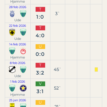
Hjemme
28 feb 2026
T
3`
1:0
Ude
22 feb 2026
T
4:0
Ude
14 feb 2026
U
0:0
Hjemme
8 feb 2026
T
45`
3:2
Ude
1 feb 2026
V
52`
3:1
Hjemme
25 jan 2026
U
21`