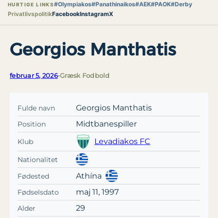
#Olympiakos
#Panathinaikos
#AEK
#PAOK
#Derby
HURTIGE LINKS
Privatlivspolitik
Facebook
Instagram
X
Georgios Manthatis
februar 5, 2026
•
Græsk Fodbold
Georgios Manthatis
Fulde navn
Midtbanespiller
Position
Levadiakos FC
Klub
Nationalitet
Athína
Fødested
maj 11, 1997
Fødselsdato
29
Alder