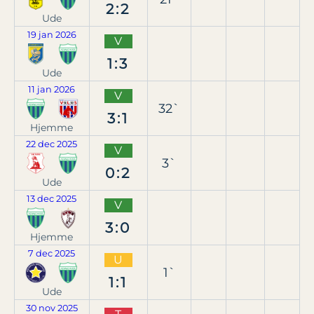
2:2
Ude
19 jan 2026
V
1:3
Ude
11 jan 2026
V
32`
3:1
Hjemme
22 dec 2025
V
3`
0:2
Ude
13 dec 2025
V
3:0
Hjemme
7 dec 2025
U
1`
1:1
Ude
30 nov 2025