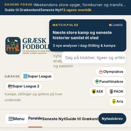
Spring
Weekendens store opgør, formkurver og transferblik fra græsk fodbold
DAGENS FOKUS
Guide til Grækenland
Seneste Nyt
Få ugens overblik
til
indhold
Græsk Fodbold
Liveblik
MATCH PULSE
Næste store kamp og seneste
Din
historier samlet ét sted
hjemmebane
3 nye analyser i dag
Stilling & kampe
for græsk
fodbold –
nyheder,
analyser
og passion
Olympiakos
Super League
DÆKKER
Panathinaikos
Super League 2
AEK
PAOK
Kampe, stillinger og spillere på hver
underside
Aris
Forside
Menu
Seneste Nyt
Guide til Grækenland
Nyhedsbrev
Super League