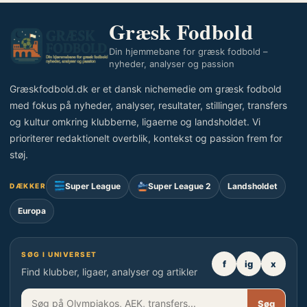
Græsk Fodbold
Din hjemmebane for græsk fodbold –
nyheder, analyser og passion
Græskfodbold.dk er et dansk nichemedie om græsk fodbold
med fokus på nyheder, analyser, resultater, stillinger, transfers
og kultur omkring klubberne, ligaerne og landsholdet. Vi
prioriterer redaktionelt overblik, kontekst og passion frem for
støj.
Super League
Super League 2
Landsholdet
DÆKKER
Europa
SØG I UNIVERSET
f
ig
x
Find klubber, ligaer, analyser og artikler
Søg