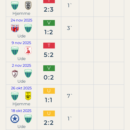
T
1`
2:3
Hjemme
24 nov 2025
V
3`
1:2
Ude
9 nov 2025
T
5:2
Ude
2 nov 2025
V
0:2
Ude
26 okt 2025
U
7`
1:1
Hjemme
18 okt 2025
U
1`
2:2
Ude