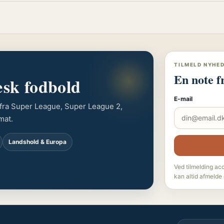
TILMELD NYHE
En note f
æsk fodbold
E-mail
r fra Super League, Super League 2,
mat.
Landshold & Europa
Ved tilmelding ac
kan altid afmelde 