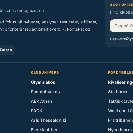
SØG I UNIV
er, analyser og passion
Find klubber
kus på nyheder, analyser, resultater, stillinger,
i prioriterer redaktionelt overblik, kontekst og
Oly
Populært:
Europa
KLUBUNIVERS
FORDYBELS
Olympiakos
Rivalisering
Panathinaikos
Stadioner
AEK Athen
Taktisk tavl
PAOK
Weekend i 
Aris Thessaloniki
Fra tribunen
Flere klubber
Nyhedsbrev