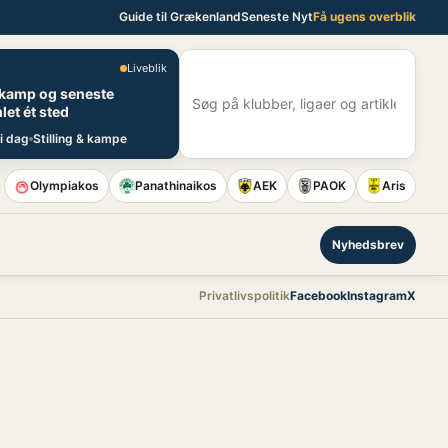
Guide til Grækenland
Seneste Nyt
Få ugens overblik
Liveblik
E
 kamp og seneste
S
let ét sted
i dag
Stilling & kampe
Olympiakos
Panathinaikos
AEK
PAOK
Aris
Nyhedsbrev
Privatlivspolitik
Facebook
Instagram
X