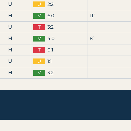
U
U
2:2
H
V
6:0
11`
U
T
3:2
H
V
4:0
8`
H
T
0:1
U
U
1:1
H
V
3:2