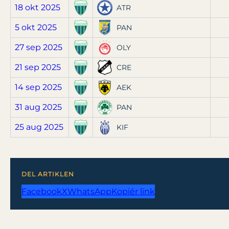
18 okt 2025
ATR
5 okt 2025
PAN
27 sep 2025
OLY
21 sep 2025
CRE
14 sep 2025
AEK
31 aug 2025
PAN
25 aug 2025
KIF
DEL ARTIKLEN
Facebook
X
WhatsApp
Kopiér link