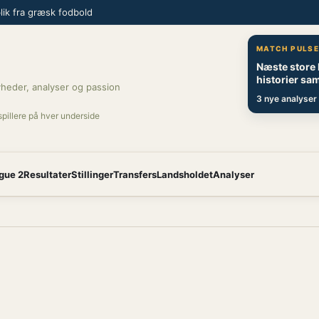
ik fra græsk fodbold
MATCH PULS
Næste store
historier sam
heder, analyser og passion
3 nye analyser 
spillere på hver underside
gue 2
Resultater
Stillinger
Transfers
Landsholdet
Analyser