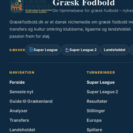
Græsk Fodbold
Din hjemmebane for græsk fodbold – nyhed
Græskfodbold.dk er et dansk nichemedie om græsk fodbold med fo
transfers og kultur omkring klubberne, ligaerne og landsholdet. V
passion frem for støj.
Super League
Super League 2
Landsholdet
DÆKKER
NAVIGATION
TURNERINGER
Forside
Super League
Seneste nyt
Super League 2
Guide til Grækenland
Resultater
Analyser
Stillinger
Transfers
Europa
Landsholdet
Spillere