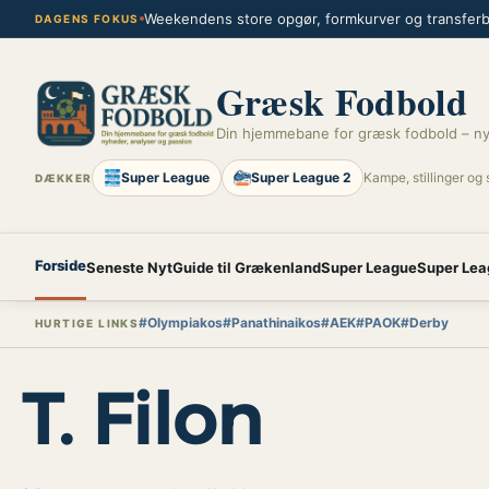
Spring
Weekendens store opgør, formkurver og transferbl
DAGENS FOKUS
til
indhold
Græsk Fodbold
Din hjemmebane for græsk fodbold – ny
Super League
Super League 2
Kampe, stillinger og 
DÆKKER
Forside
Seneste Nyt
Guide til Grækenland
Super League
Super Lea
#Olympiakos
#Panathinaikos
#AEK
#PAOK
#Derby
HURTIGE LINKS
T. Filon