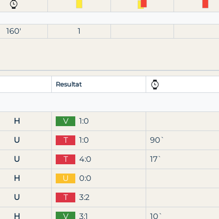
160′
1
Resultat
H
V
1:0
U
T
1:0
90`
U
T
4:0
17`
H
U
0:0
U
T
3:2
H
V
3:1
10`