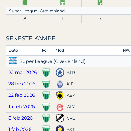
Super League (Grækenland)
8
1
7
SENESTE KAMPE
Dato
For
Mod
H/A
Super League (Grækenland)
22 mar 2026
ATR
28 feb 2026
KIF
22 feb 2026
AEK
14 feb 2026
OLY
8 feb 2026
CRE
1 feb 2026
AST