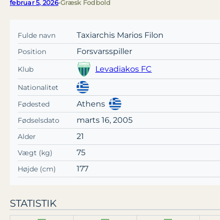
februar 5, 2026
•
Græsk Fodbold
Taxiarchis Marios Filon
Fulde navn
Forsvarsspiller
Position
Levadiakos FC
Klub
Nationalitet
Athens
Fødested
marts 16, 2005
Fødselsdato
21
Alder
75
Vægt (kg)
177
Højde (cm)
STATISTIK