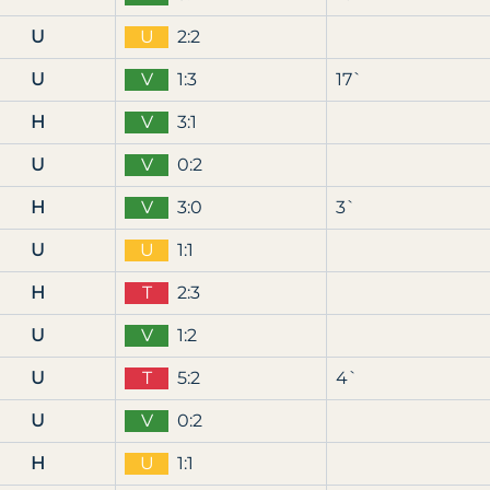
U
U
2:2
U
V
1:3
17`
H
V
3:1
U
V
0:2
H
V
3:0
3`
U
U
1:1
H
T
2:3
U
V
1:2
U
T
5:2
4`
U
V
0:2
H
U
1:1