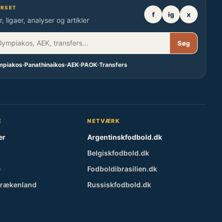
ERSET
f
ig
x
, ligaer, analyser og artikler
Søg
mpiakos
Panathinaikos
AEK
PAOK
Transfers
E
NETVÆRK
er
Argentinskfodbold.dk
Belgiskfodbold.dk
e
Fodboldibrasilien.dk
Grækenland
Russiskfodbold.dk