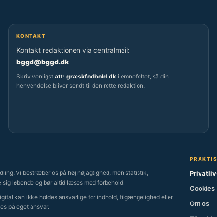
KONTAKT
Kontakt redaktionen via centralmail:
bggd@bggd.dk
Skriv venligst
att: græskfodbold.dk
i emnefeltet, så din
henvendelse bliver sendt til den rette redaktion.
PRAKTI
ling. Vi bestræber os på høj nøjagtighed, men statistik,
Privatliv
 sig løbende og bør altid læses med forbehold.
Cookies
ital kan ikke holdes ansvarlige for indhold, tilgængelighed eller
Om os
des på eget ansvar.