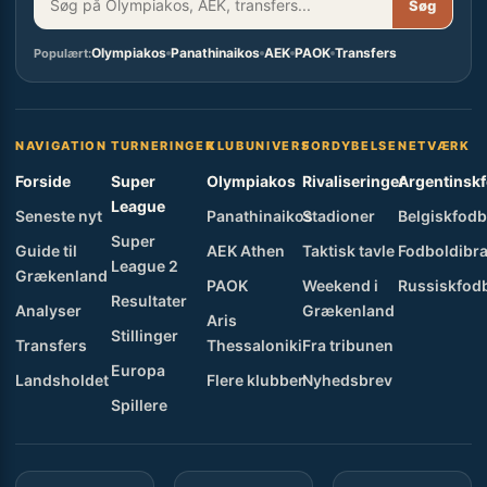
Søg
Olympiakos
Panathinaikos
AEK
PAOK
Transfers
Populært:
NAVIGATION
TURNERINGER
KLUBUNIVERS
FORDYBELSE
NETVÆRK
Forside
Super
Olympiakos
Rivaliseringer
Argentinsk
League
Seneste nyt
Panathinaikos
Stadioner
Belgiskfodb
Super
Guide til
AEK Athen
Taktisk tavle
Fodboldibra
League 2
Grækenland
PAOK
Weekend i
Russiskfod
Resultater
Analyser
Grækenland
Aris
Stillinger
Transfers
Thessaloniki
Fra tribunen
Europa
Landsholdet
Flere klubber
Nyhedsbrev
Spillere