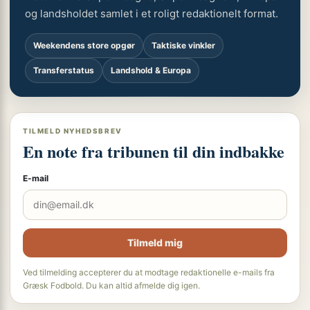
og landsholdet samlet i et roligt redaktionelt format.
Weekendens store opgør
Taktiske vinkler
Transferstatus
Landshold & Europa
TILMELD NYHEDSBREV
En note fra tribunen til din indbakke
E-mail
Tilmeld mig
Ved tilmelding accepterer du at modtage redaktionelle e-mails fra
Græsk Fodbold. Du kan altid afmelde dig igen.