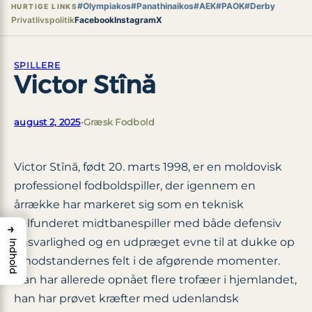
#Olympiakos
#Panathinaikos
#AEK
#PAOK
#Derby
HURTIGE LINKS
Privatlivspolitik
Facebook
Instagram
X
SPILLERE
Victor Stînă
august 2, 2025
•
Græsk Fodbold
Victor Stînă, født 20. marts 1998, er en moldovisk
professionel fodboldspiller, der igennem en
årrække har markeret sig som en teknisk
velfunderet midtbanespiller med både defensiv
→
ansvarlighed og en udpræget evne til at dukke op
Indhold
i modstandernes felt i de afgørende momenter.
Han har allerede opnået flere trofæer i hjemlandet,
han har prøvet kræfter med udenlandsk