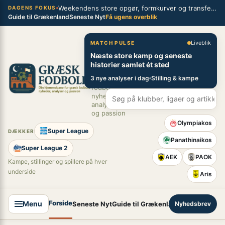
Spring
Weekendens store opgør, formkurver og transferblik fra græsk fodbold
×
DAGENS FOKUS
Guide til Grækenland
Seneste Nyt
Få ugens overblik
til
indhold
Græsk Fodbold
Liveblik
MATCH PULSE
Næste store kamp og seneste
Din
historier samlet ét sted
hjemmebane
3 nye analyser i dag
Stilling & kampe
for græsk
fodbold –
nyheder,
analyser
og passion
Olympiakos
Super League
DÆKKER
Panathinaikos
Super League 2
AEK
PAOK
Kampe, stillinger og spillere på hver
underside
Aris
Forside
Menu
Seneste Nyt
Guide til Grækenland
Nyhedsbrev
Super League