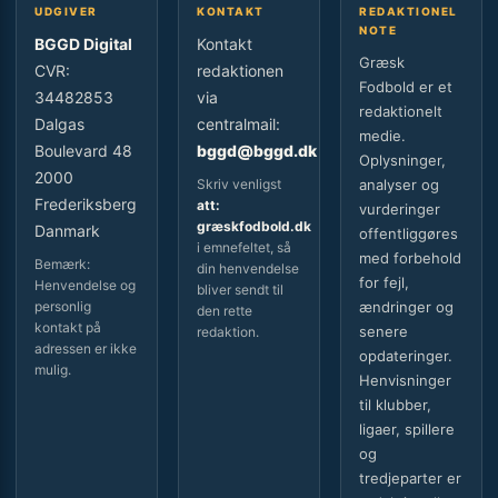
UDGIVER
KONTAKT
REDAKTIONEL
NOTE
BGGD Digital
Kontakt
Græsk
CVR:
redaktionen
Fodbold er et
34482853
via
redaktionelt
Dalgas
centralmail:
medie.
Boulevard 48
bggd@bggd.dk
Oplysninger,
2000
Skriv venligst
analyser og
Frederiksberg
att:
vurderinger
græskfodbold.dk
Danmark
offentliggøres
i emnefeltet, så
med forbehold
Bemærk:
din henvendelse
for fejl,
Henvendelse og
bliver sendt til
personlig
ændringer og
den rette
kontakt på
senere
redaktion.
adressen er ikke
opdateringer.
mulig.
Henvisninger
til klubber,
ligaer, spillere
og
tredjeparter er