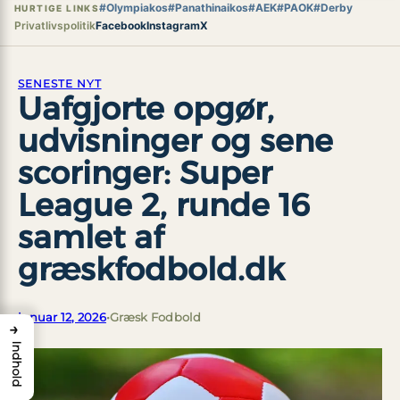
#Olympiakos
#Panathinaikos
#AEK
#PAOK
#Derby
HURTIGE LINKS
Privatlivspolitik
Facebook
Instagram
X
SENESTE NYT
Uafgjorte opgør,
udvisninger og sene
scoringer: Super
League 2, runde 16
samlet af
græskfodbold.dk
januar 12, 2026
•
Græsk Fodbold
→
Indhold