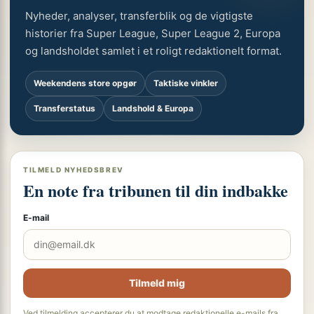
Nyheder, analyser, transferblik og de vigtigste
historier fra Super League, Super League 2, Europa
og landsholdet samlet i et roligt redaktionelt format.
Weekendens store opgør
Taktiske vinkler
Transferstatus
Landshold & Europa
TILMELD NYHEDSBREV
En note fra tribunen til din indbakke
E-mail
Tilmeld mig
Ved tilmelding accepterer du at modtage redaktionelle e-mails fra