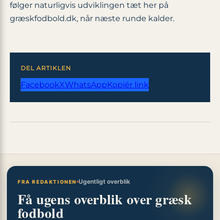
følger naturligvis udviklingen tæt her på
græskfodbold.dk, når næste runde kalder.
DEL ARTIKLEN
Facebook
X
WhatsApp
Kopiér link
Ugentligt overblik
FRA REDAKTIONEN
Få ugens overblik over græsk
fodbold