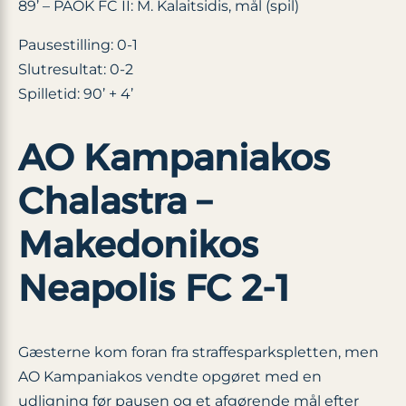
89’ – PAOK FC II: M. Kalaitsidis, mål (spil)
Pausestilling: 0-1
Slutresultat: 0-2
Spilletid: 90’ + 4’
AO Kampaniakos
Chalastra –
Makedonikos
Neapolis FC 2-1
Gæsterne kom foran fra straffesparkspletten, men
AO Kampaniakos vendte opgøret med en
udligning før pausen og et afgørende mål efter