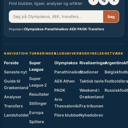
f
ig
x
Find klubber, ligaer, analyser og artikler
Søg
Olympiakos
Panathinaikos
AEK
PAOK
Transfers
Populært:
NAVIGATION
TURNERINGER
KLUBUNIVERS
FORDYBELSE
NETVÆRK
Forside
Super
Olympiakos
Rivaliseringer
Argentinsk
League
Seneste nyt
Panathinaikos
Stadioner
Belgiskfodb
Super
Guide til
AEK Athen
Taktisk tavle
Fodboldibra
League 2
Grækenland
PAOK
Weekend i
Russiskfod
Resultater
Analyser
Grækenland
Aris
Stillinger
Transfers
Thessaloniki
Fra tribunen
Europa
Landsholdet
Flere klubber
Nyhedsbrev
Spillere