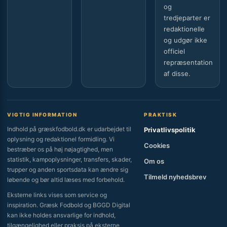
og
tredjeparter er
redaktionelle
og udgør ikke
officiel
repræsentation
af disse.
VIGTIG INFORMATION
PRAKTISK
Indhold på græskfodbold.dk er udarbejdet til
Privatlivspolitik
oplysning og redaktionel formidling. Vi
Cookies
bestræber os på høj nøjagtighed, men
statistik, kampoplysninger, transfers, skader,
Om os
trupper og anden sportsdata kan ændre sig
Tilmeld nyhedsbrev
løbende og bør altid læses med forbehold.
Eksterne links vises som service og
inspiration. Græsk Fodbold og BGGD Digital
kan ikke holdes ansvarlige for indhold,
tilgængelighed eller praksis på eksterne