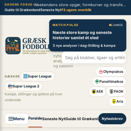
Spring
Weekendens store opgør, formkurver og transferblik fra græsk fodbold
×
DAGENS FOKUS
Guide til Grækenland
Seneste Nyt
Få ugens overblik
til
indhold
Græsk Fodbold
Liveblik
MATCH PULSE
Næste store kamp og seneste
Din
historier samlet ét sted
hjemmebane
3 nye analyser i dag
Stilling & kampe
for græsk
fodbold –
nyheder,
analyser
og passion
Olympiakos
Super League
DÆKKER
Panathinaikos
Super League 2
AEK
PAOK
Kampe, stillinger og spillere på hver
underside
Aris
Forside
Menu
Seneste Nyt
Guide til Grækenland
Nyhedsbrev
Super League