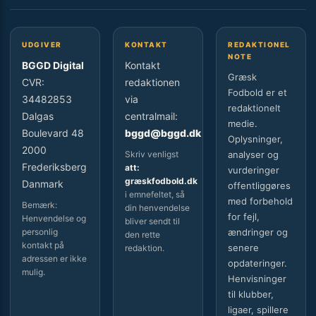
UDGIVER
KONTAKT
REDAKTIONEL
NOTE
BGGD Digital
Kontakt
Græsk
CVR:
redaktionen
Fodbold er et
34482853
via
redaktionelt
Dalgas
centralmail:
medie.
Boulevard 48
bggd@bggd.dk
Oplysninger,
2000
Skriv venligst
analyser og
Frederiksberg
att:
vurderinger
græskfodbold.dk
Danmark
offentliggøres
i emnefeltet, så
med forbehold
Bemærk:
din henvendelse
for fejl,
Henvendelse og
bliver sendt til
personlig
ændringer og
den rette
kontakt på
senere
redaktion.
adressen er ikke
opdateringer.
mulig.
Henvisninger
til klubber,
ligaer, spillere