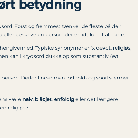
ørt betydning
sord. Først og fremmest tænker de fleste på den
ller beskrive en person, der er lidt for let at narre.
giøs hengivenhed. Typiske synonymer er fx
devot
,
religiøs
,
men kan i krydsord dukke op som substantiv (
en
 en person. Derfor finder man fodbold- og sportstermer
gtens være
naiv
,
blåøjet
,
enfoldig
eller det længere
den religiøse.