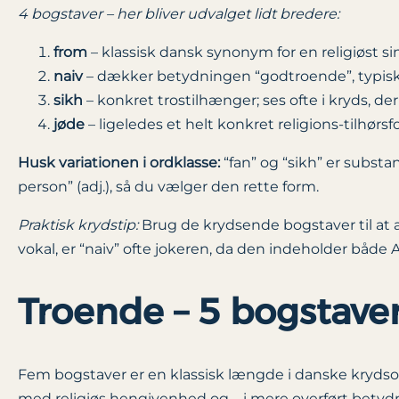
4 bogstaver – her bliver udvalget lidt bredere:
from
– klassisk dansk synonym for en religiøst si
naiv
– dækker betydningen “godtroende”, typisk br
sikh
– konkret trostilhænger; ses ofte i kryds, d
jøde
– ligeledes et helt konkret religions‐tilhørsf
Husk variationen i ordklasse:
“fan” og “sikh” er substan
person” (adj.), så du vælger den rette form.
Praktisk krydstip:
Brug de krydsende bogstaver til at a
vokal, er “naiv” ofte jokeren, da den indeholder både A
Troende – 5 bogstave
Fem bogstaver er en klassisk længde i danske krydso
med religiøs hengivenhed og – i mere overført betydni