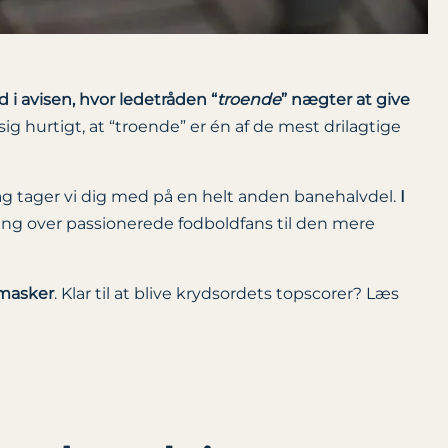
 i avisen, hvor ledetråden “
troende
” nægter at give
ig hurtigt, at “troende” er én af de mest drilagtige
dag tager vi dig med på en helt anden banehalvdel.
I
dning over passionerede fodboldfans til den mere
tmasker
. Klar til at blive krydsordets topscorer? Læs