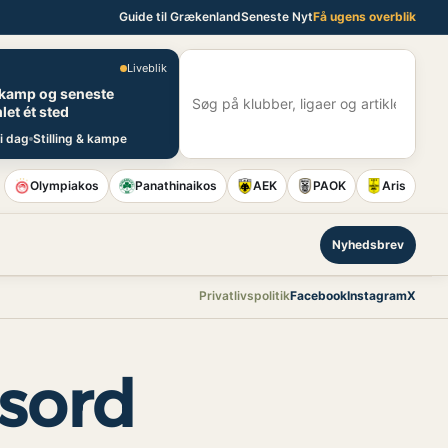
Guide til Grækenland
Seneste Nyt
Få ugens overblik
Liveblik
E
 kamp og seneste
S
let ét sted
i dag
Stilling & kampe
Olympiakos
Panathinaikos
AEK
PAOK
Aris
Nyhedsbrev
Privatlivspolitik
Facebook
Instagram
X
dsord