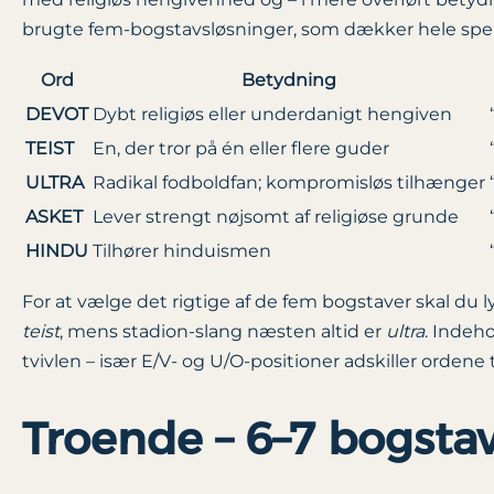
brugte fem-bogstavsløsninger, som dækker hele spektre
Ord
Betydning
DEVOT
Dybt religiøs eller underdanigt hengiven
TEIST
En, der tror på én eller flere guder
ULTRA
Radikal fodboldfan; kompromisløs tilhænger
ASKET
Lever strengt nøjsomt af religiøse grunde
HINDU
Tilhører hinduismen
For at vælge det rigtige af de fem bogstaver skal du l
teist
, mens stadion-slang næsten altid er
ultra
. Indeho
tvivlen – især E/V- og U/O-positioner adskiller ordene 
Troende – 6–7 bogsta