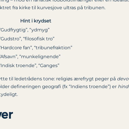
t fra kirke til kurve­sjove ultras på tribunen.
Hint i krydset
“Gudfrygtig”, “ydmyg”
“Gudstro”, “filosofisk tro”
“Hardcore fan”, “tribune­fraktion”
“Afsavn”, “munkelignende”
“Indisk troende”, “Ganges”
ytte til ledetrådens tone: religiøs ærefrygt peger på
devo
lder defineringen geografi (fx “Indiens troende”) er
hind
tydeligt.
ver