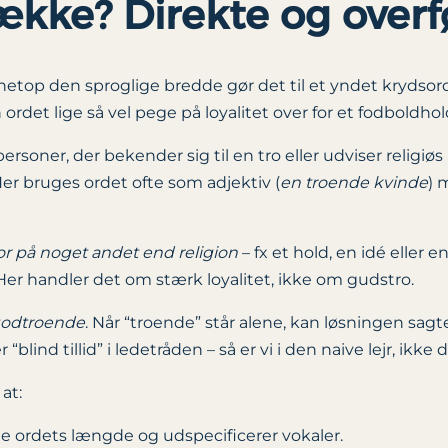
ække? Direkte og overf
top den sproglige bredde gør det til et yndet krydsord
det lige så vel pege på loyalitet over for et fodboldhold e
 personer, der bekender sig til en tro eller udviser reli
Her bruges ordet ofte som adjektiv (
en troende kvinde
) 
or på noget andet end religion
– fx et hold, en idé eller
 Her handler det om stærk loyalitet, ikke om gudstro.
odtroende
. Når “troende” står alene, kan løsningen sa
“blind tillid” i ledetråden – så er vi i den naive lejr, ikke 
at:
te ordets længde og udspecificerer vokaler.