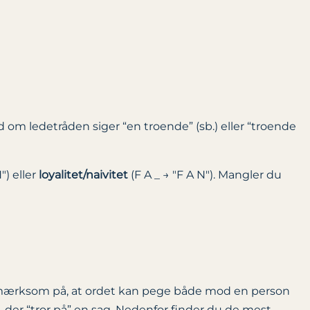
tid om ledetråden siger “en troende” (sb.) eller “troende
H
) eller
loyalitet/naivitet
(F A _ →
F A N
). Mangler du
mærksom på, at ordet kan pege både mod en person
 der “tror på” en sag. Nedenfor finder du de mest