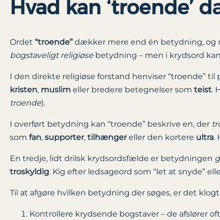
Hvad kan ‘troende’ d
Ordet
“troende”
dækker mere end én betydning, og ne
bogstaveligt religiøse
betydning – men i krydsord kan or
I den direkte religiøse forstand henviser “troende” til
kristen
,
muslim
eller bredere betegnelser som
teist
. 
troende
).
I overført betydning kan “troende” beskrive en, der
tr
som
fan
,
supporter
,
tilhænger
eller den kortere
ultra
.
En tredje, lidt drilsk krydsordsfælde er betydningen
g
troskyldig
. Kig efter ledsageord som “let at snyde” eller 
Til at afgøre hvilken betydning der søges, er det klogt 
Kontrollere krydsende bogstaver – de afslører of