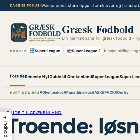
Spring
Weekendens store opgør, formkurver og transferbl
DAGENS FOKUS
til
indhold
Græsk Fodbold
Din hjemmebane for græsk fodbold – ny
Super League
Super League 2
Kampe, stillinger og 
DÆKKER
Forside
Seneste Nyt
Guide til Grækenland
Super League
Super Lea
#Olympiakos
#Panathinaikos
#AEK
#PAOK
#Derby
HURTIGE LINKS
GUIDE TIL GRÆKENLAND
→
Troende: løsn
Indhold