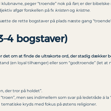
d klubnavne, peger “troende” nok på
fan
; er der bibelske
jektiv afgør forskellen på fx
kristen
og
kristne
.
 sætte de rette bogstaver på plads næste gang “troende”
3–4 bogstaver)
lder det om at finde de ultrakorte ord, der stadig dækker
tand (en loyal tilhænger) eller som “godtroende” (let at 
, der tror på holdet”.
troen”, men ses indimellem som svar på ledetråde á la “
tematiske kryds med fokus på østens religioner.