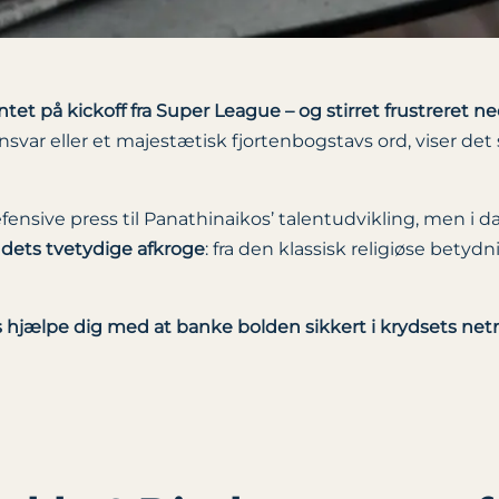
et på kickoff fra Super League – og stirret frustreret ned
var eller et majestætisk fjortenbogstavs ord, viser det s
fensive press til Panathinaikos’ talentudvikling, men i 
 dets tvetydige afkroge
: fra den klassisk religiøse bety
s hjælpe dig med at banke bolden sikkert i krydsets ne