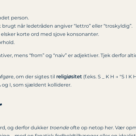
ndet person.
ugt når ledetråden angiver “lettro” eller “troskyldig”.
er elsker korte ord med sjove konsonanter.
orhold.
tiver, mens “from” og “naiv” er adjektiver. Tjek derfor al
fgøre, om der sigtes til
religiøsitet
(f.eks. S _ K H →
S I K 
 og I, som sjældent kolliderer.
r
rd, og derfor dukker
troende
ofte op netop her. Vær op
ng – mod en fanatisk fodboldtilhænger eller en idealist,