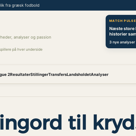
ik fra græsk fodbold
MATCH PULS
Næste store
historier sam
heder, analyser og passion
3 nye analyser 
spillere på hver underside
gue 2
Resultater
Stillinger
Transfers
Landsholdet
Analyser
ingord til kry