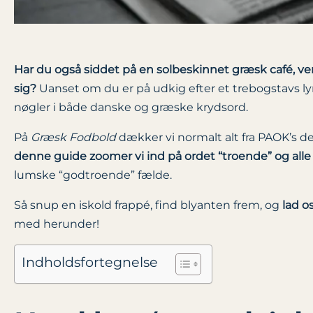
Har du også siddet på en solbeskinnet græsk café, vent
sig?
Uanset om du er på udkig efter et trebogstavs lyns
nøgler i både danske og græske krydsord.
På
Græsk Fodbold
dækker vi normalt alt fra PAOK’s de
denne guide zoomer vi ind på ordet “troende” og alle
lumske “godtroende” fælde.
Så snup en iskold frappé, find blyanten frem, og
lad o
med herunder!
Indholdsfortegnelse