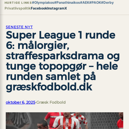
#Olympiakos
#Panathinaikos
#AEK
#PAOK
#Derby
HURTIGE LINKS
Privatlivspolitik
Facebook
Instagram
X
SENESTE NYT
Super League 1 runde
6: målorgier,
straffesparksdrama og
tunge topopgør – hele
runden samlet på
græskfodbold.dk
oktober 6, 2025
•
Græsk Fodbold