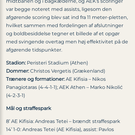
midtbanen og i bagkæderne, og AEK’s scoringer
var begge noteret med assists, ligesom den
afgørende scoring blev sat ind fra 11 meter-pletten,
hvilket sammen med fordelingen af afslutninger
og boldbesiddelse tegner et billede af et opgør
med svingende overtag men høj effektivitet på de
afgørende tidspunkter.
Stadion:
Peristeri Stadium (Athen)
Dommer:
Christos Vergetis (Grækenland)
Trænere og formationer:
AE Kifisia – Nikos
Panagiotaras (4-4-1-1); AEK Athen – Marko Nikolić
(4-2-3-1)
Mål og straffespark
8’ AE Kifisia: Andreas Tetei – brændt straffespark
14’ 1-0: Andreas Tetei (AE Kifisia), assist: Pavlos