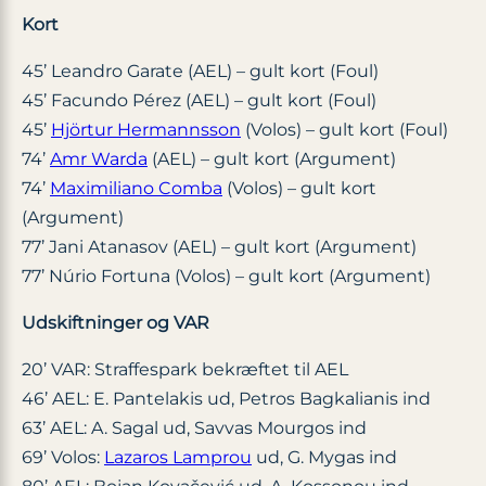
Kort
45’ Leandro Garate (AEL) – gult kort (Foul)
45’ Facundo Pérez (AEL) – gult kort (Foul)
45’
Hjörtur Hermannsson
(Volos) – gult kort (Foul)
74’
Amr Warda
(AEL) – gult kort (Argument)
74’
Maximiliano Comba
(Volos) – gult kort
(Argument)
77’ Jani Atanasov (AEL) – gult kort (Argument)
77’ Núrio Fortuna (Volos) – gult kort (Argument)
Udskiftninger og VAR
20’ VAR: Straffespark bekræftet til AEL
46’ AEL: E. Pantelakis ud, Petros Bagkalianis ind
63’ AEL: A. Sagal ud, Savvas Mourgos ind
69’ Volos:
Lazaros Lamprou
ud, G. Mygas ind