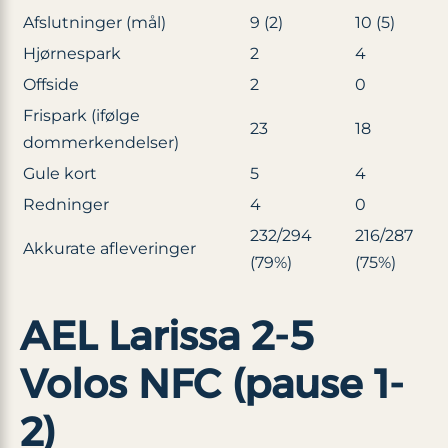
Afslutninger (mål)
9 (2)
10 (5)
Hjørnespark
2
4
Offside
2
0
Frispark (ifølge
23
18
dommerkendelser)
Gule kort
5
4
Redninger
4
0
232/294
216/287
Akkurate afleveringer
(79%)
(75%)
AEL Larissa 2-5
Volos NFC (pause 1-
2)