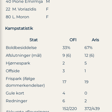
40
Pione Emirmija
M
22
M. Voriazidis
F
80
L. Moron
F
Kampstatistik
Stat
OFI
Aris
Boldbesiddelse
33%
67%
Afslutninger (mål)
9 (6)
12 (6)
Hjørnespark
2
5
Offside
3
1
Frispark (ifølge
17
19
dommerkendelser)
Gule kort
4
0
Redninger
6
2
152/220
372/439
Akkurate afleveringer