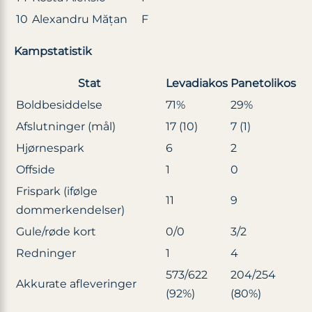
10
Alexandru Mățan
F
Kampstatistik
Stat
Levadiakos
Panetolikos
Boldbesiddelse
71%
29%
Afslutninger (mål)
17 (10)
7 (1)
Hjørnespark
6
2
Offside
1
0
Frispark (ifølge
11
9
dommerkendelser)
Gule/røde kort
0/0
3/2
Redninger
1
4
573/622
204/254
Akkurate afleveringer
(92%)
(80%)