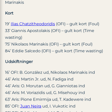
Marinakis
Kort
19’
Ilias Chatzitheodoridis
(OFI) – gult kort (Foul)
33’ Giannis Apostolakis (OFI) – gult kort (Time
wasting)
75’ Nikolaos Marinakis (OFI) – gult kort (Foul)
84’ Eddie Salcedo (OFI) – gult kort (Time wasting)
Udskiftninger
16’ OFI: B. González ud, Nikolaos Marinakis ind
46’ Aris: Martin Jr. ud, N. Fadiga ind
46’ Aris: O. Morutan ud, G. Gianniotas ind
46’ Aris: M. Voriazidis ud, G. Misehouy ind
63’ Aris: Pione Emirmija ud, T. Kadewere ind
85’ OFI:
Juan Neira
ud, I. Vukotic ind