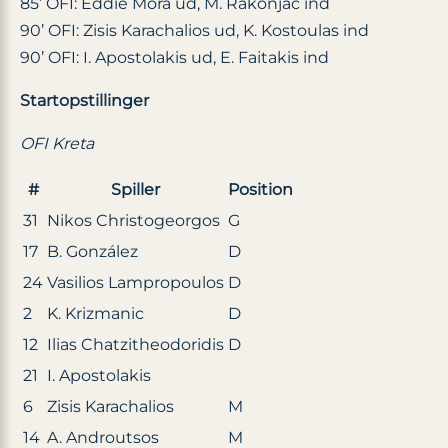
85’ OFI: Eddie Mora ud, M. Rakonjac ind
90’ OFI: Zisis Karachalios ud, K. Kostoulas ind
90’ OFI: I. Apostolakis ud, E. Faitakis ind
Startopstillinger
OFI Kreta
#
Spiller
Position
31
Nikos Christogeorgos
G
17
B. González
D
24
Vasilios Lampropoulos
D
2
K. Krizmanic
D
12
Ilias Chatzitheodoridis
D
21
I. Apostolakis
6
Zisis Karachalios
M
14
A. Androutsos
M