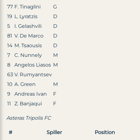
77
F. Tinaglini
G
19
L. Lyratzis
D
5
I. Gelashvili
D
81
V. De Marco
D
14
M. Tsaousis
D
7
C. Nunnely
M
8
Angelos Liasos
M
63
V. Rumyantsev
10
A. Green
M
9
Andreas Ivan
F
11
Z. Banjaqui
F
Asteras Tripolis FC
#
Spiller
Position