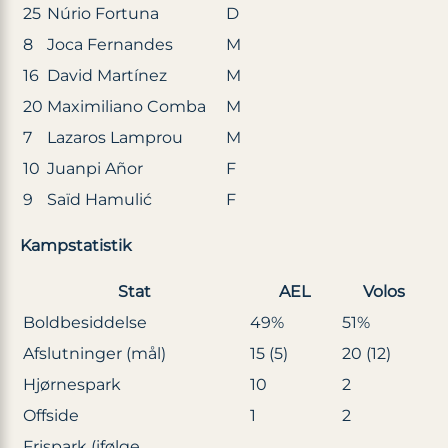
25
Núrio Fortuna
D
8
Joca Fernandes
M
16
David Martínez
M
20
Maximiliano Comba
M
7
Lazaros Lamprou
M
10
Juanpi Añor
F
9
Saïd Hamulić
F
Kampstatistik
Stat
AEL
Volos
Boldbesiddelse
49%
51%
Afslutninger (mål)
15 (5)
20 (12)
Hjørnespark
10
2
Offside
1
2
Frispark (ifølge