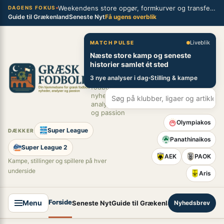
Spring
Weekendens store opgør, formkurver og transferblik fra græsk fodbold
×
DAGENS FOKUS
Guide til Grækenland
Seneste Nyt
Få ugens overblik
til
indhold
Græsk Fodbold
Liveblik
MATCH PULSE
Næste store kamp og seneste
Din
historier samlet ét sted
hjemmebane
3 nye analyser i dag
Stilling & kampe
for græsk
fodbold –
nyheder,
analyser
og passion
Olympiakos
Super League
DÆKKER
Panathinaikos
Super League 2
AEK
PAOK
Kampe, stillinger og spillere på hver
underside
Aris
Forside
Menu
Seneste Nyt
Guide til Grækenland
Nyhedsbrev
Super League