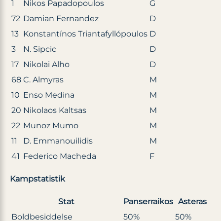
1
Nikos Papadopoulos
G
72
Damian Fernandez
D
13
Konstantínos Triantafyllópoulos
D
3
N. Sipcic
D
17
Nikolai Alho
D
68
C. Almyras
M
10
Enso Medina
M
20
Nikolaos Kaltsas
M
22
Munoz Mumo
M
11
D. Emmanouilidis
M
41
Federico Macheda
F
Kampstatistik
Stat
Panserraikos
Asteras
Boldbesiddelse
50%
50%