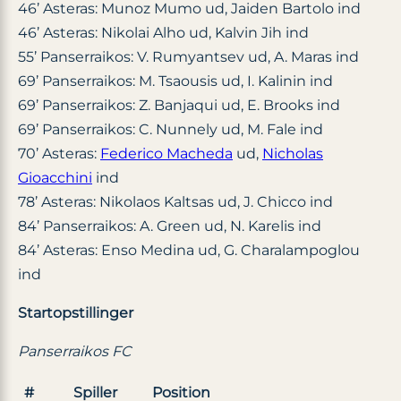
46’ Asteras: Munoz Mumo ud, Jaiden Bartolo ind
46’ Asteras: Nikolai Alho ud, Kalvin Jih ind
55’ Panserraikos: V. Rumyantsev ud, A. Maras ind
69’ Panserraikos: M. Tsaousis ud, I. Kalinin ind
69’ Panserraikos: Z. Banjaqui ud, E. Brooks ind
69’ Panserraikos: C. Nunnely ud, M. Fale ind
70’ Asteras:
Federico Macheda
ud,
Nicholas
Gioacchini
ind
78’ Asteras: Nikolaos Kaltsas ud, J. Chicco ind
84’ Panserraikos: A. Green ud, N. Karelis ind
84’ Asteras: Enso Medina ud, G. Charalampoglou
ind
Startopstillinger
Panserraikos FC
#
Spiller
Position