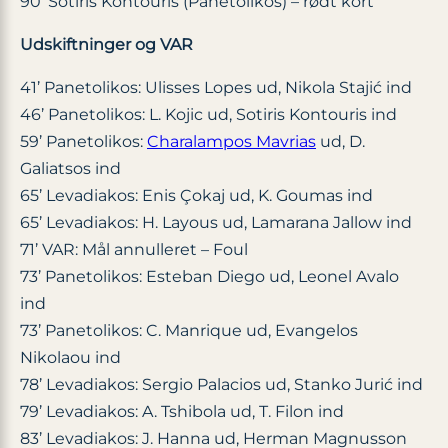
90’ Sotiris Kontouris (Panetolikos) – rødt kort
Udskiftninger og VAR
41’ Panetolikos: Ulisses Lopes ud, Nikola Stajić ind
46’ Panetolikos: L. Kojic ud, Sotiris Kontouris ind
59’ Panetolikos:
Charalampos Mavrias
ud, D.
Galiatsos ind
65’ Levadiakos: Enis Çokaj ud, K. Goumas ind
65’ Levadiakos: H. Layous ud, Lamarana Jallow ind
71’ VAR: Mål annulleret – Foul
73’ Panetolikos: Esteban Diego ud, Leonel Avalo
ind
73’ Panetolikos: C. Manrique ud, Evangelos
Nikolaou ind
78’ Levadiakos: Sergio Palacios ud, Stanko Jurić ind
79’ Levadiakos: A. Tshibola ud, T. Filon ind
83’ Levadiakos: J. Hanna ud, Herman Magnusson