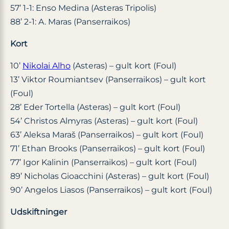
57’ 1-1: Enso Medina (Asteras Tripolis)
88’ 2-1: A. Maras (Panserraikos)
Kort
10’
Nikolai Alho
(Asteras) – gult kort (Foul)
13’ Viktor Roumiantsev (Panserraikos) – gult kort
(Foul)
28’ Eder Tortella (Asteras) – gult kort (Foul)
54’ Christos Almyras (Asteras) – gult kort (Foul)
63’ Aleksa Maraš (Panserraikos) – gult kort (Foul)
71’ Ethan Brooks (Panserraikos) – gult kort (Foul)
77’ Igor Kalinin (Panserraikos) – gult kort (Foul)
89’ Nicholas Gioacchini (Asteras) – gult kort (Foul)
90’ Angelos Liasos (Panserraikos) – gult kort (Foul)
Udskiftninger