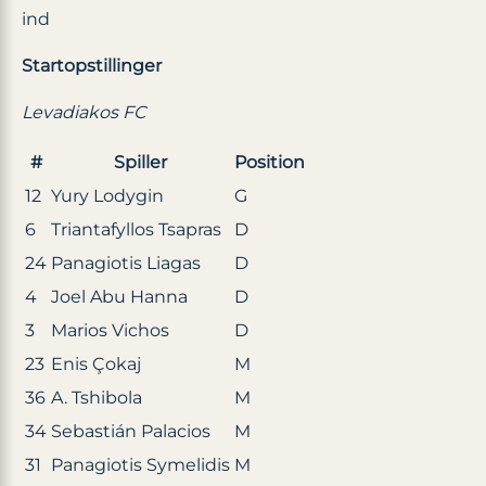
ind
Startopstillinger
Levadiakos FC
#
Spiller
Position
12
Yury Lodygin
G
6
Triantafyllos Tsapras
D
24
Panagiotis Liagas
D
4
Joel Abu Hanna
D
3
Marios Vichos
D
23
Enis Çokaj
M
36
A. Tshibola
M
34
Sebastián Palacios
M
31
Panagiotis Symelidis
M