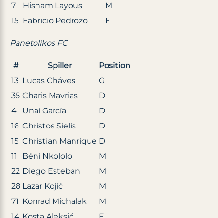
7
Hisham Layous
M
15
Fabricio Pedrozo
F
Panetolikos FC
#
Spiller
Position
13
Lucas Cháves
G
35
Charis Mavrias
D
4
Unai García
D
16
Christos Sielis
D
15
Christian Manrique
D
11
Béni Nkololo
M
22
Diego Esteban
M
28
Lazar Kojić
M
71
Konrad Michalak
M
14
Kosta Aleksić
F