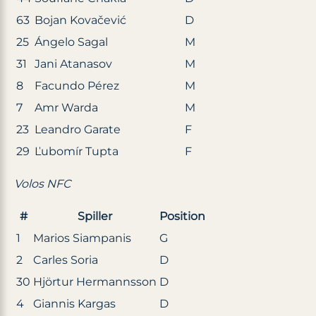
63
Bojan Kovačević
D
25
Ángelo Sagal
M
31
Jani Atanasov
M
8
Facundo Pérez
M
7
Amr Warda
M
23
Leandro Garate
F
29
Ľubomír Tupta
F
Volos NFC
#
Spiller
Position
1
Marios Siampanis
G
2
Carles Soria
D
30
Hjörtur Hermannsson
D
4
Giannis Kargas
D