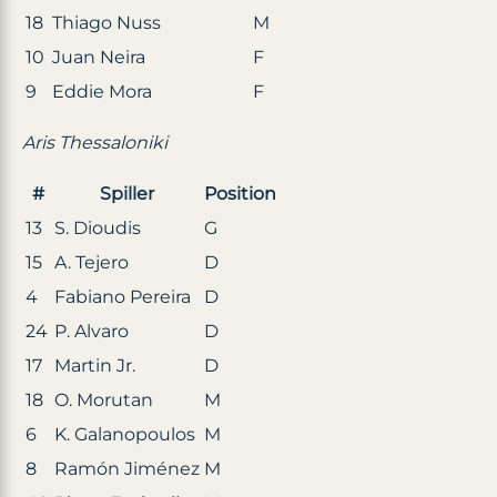
18
Thiago Nuss
M
10
Juan Neira
F
9
Eddie Mora
F
Aris Thessaloniki
#
Spiller
Position
13
S. Dioudis
G
15
A. Tejero
D
4
Fabiano Pereira
D
24
P. Alvaro
D
17
Martin Jr.
D
18
O. Morutan
M
6
K. Galanopoulos
M
8
Ramón Jiménez
M