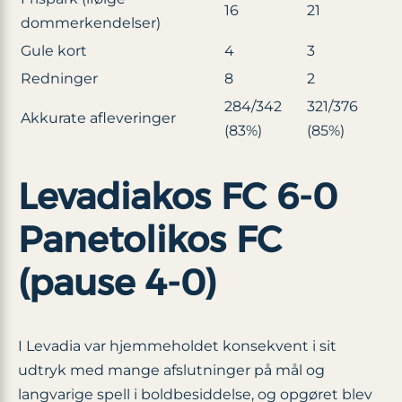
16
21
dommerkendelser)
Gule kort
4
3
Redninger
8
2
284/342
321/376
Akkurate afleveringer
(83%)
(85%)
Levadiakos FC 6-0
Panetolikos FC
(pause 4-0)
I Levadia var hjemmeholdet konsekvent i sit
udtryk med mange afslutninger på mål og
langvarige spell i boldbesiddelse, og opgøret blev