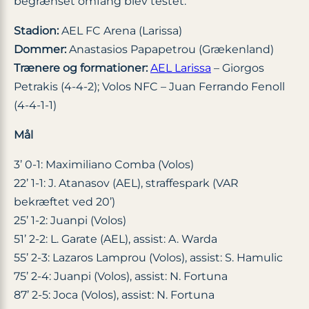
begrænset omfang blev testet.
Stadion:
AEL FC Arena (Larissa)
Dommer:
Anastasios Papapetrou (Grækenland)
Trænere og formationer:
AEL Larissa
– Giorgos
Petrakis (4-4-2); Volos NFC – Juan Ferrando Fenoll
(4-4-1-1)
Mål
3’ 0-1: Maximiliano Comba (Volos)
22’ 1-1: J. Atanasov (AEL), straffespark (VAR
bekræftet ved 20’)
25’ 1-2: Juanpi (Volos)
51’ 2-2: L. Garate (AEL), assist: A. Warda
55’ 2-3: Lazaros Lamprou (Volos), assist: S. Hamulic
75’ 2-4: Juanpi (Volos), assist: N. Fortuna
87’ 2-5: Joca (Volos), assist: N. Fortuna