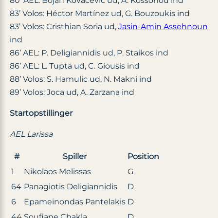
80’ AEL: Bojan Kovačević ud, A. Kossonou ind
83’ Volos: Héctor Martínez ud, G. Bouzoukis ind
83’ Volos: Cristhian Soria ud,
Jasin-Amin Assehnoun
ind
86’ AEL: P. Deligiannidis ud, P. Staikos ind
86’ AEL: L. Tupta ud, C. Giousis ind
88’ Volos: S. Hamulic ud, N. Makni ind
89’ Volos: Joca ud, A. Zarzana ind
Startopstillinger
AEL Larissa
#
Spiller
Position
1
Nikolaos Melissas
G
64
Panagiotis Deligiannidis
D
6
Epameinondas Pantelakis
D
44
Soufiane Chakla
D