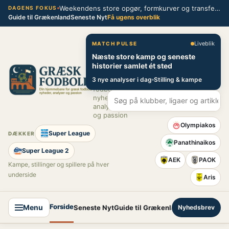
Spring
Weekendens store opgør, formkurver og transferblik fra græsk fodbold
DAGENS FOKUS
Guide til Grækenland
Seneste Nyt
Få ugens overblik
til
indhold
Græsk Fodbold
Liveblik
MATCH PULSE
Næste store kamp og seneste
Din
historier samlet ét sted
hjemmebane
3 nye analyser i dag
Stilling & kampe
for græsk
fodbold –
nyheder,
analyser
og passion
Olympiakos
Super League
DÆKKER
Panathinaikos
Super League 2
AEK
PAOK
Kampe, stillinger og spillere på hver
underside
Aris
Forside
Menu
Seneste Nyt
Guide til Grækenland
Nyhedsbrev
Super League