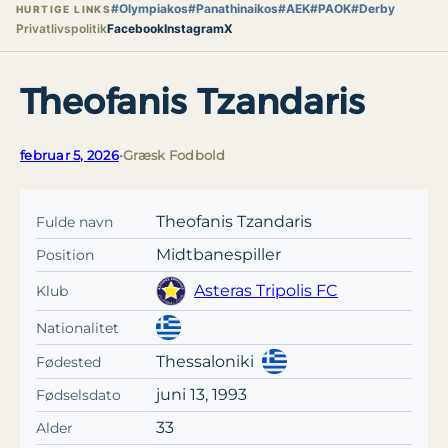
#Olympiakos
#Panathinaikos
#AEK
#PAOK
#Derby
HURTIGE LINKS
Privatlivspolitik
Facebook
Instagram
X
Theofanis Tzandaris
februar 5, 2026
•
Græsk Fodbold
Theofanis Tzandaris
Fulde navn
Midtbanespiller
Position
Asteras Tripolis FC
Klub
Nationalitet
Thessaloniki
Fødested
juni 13, 1993
Fødselsdato
33
Alder