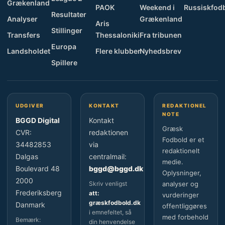
Grækenland
PAOK
Weekend i
Russiskfod
Resultater
Analyser
Grækenland
Aris
Stillinger
Transfers
Thessaloniki
Fra tribunen
Europa
Landsholdet
Flere klubber
Nyhedsbrev
Spillere
UDGIVER
KONTAKT
REDAKTIONEL
NOTE
BGGD Digital
Kontakt
Græsk
CVR:
redaktionen
Fodbold er et
34482853
via
redaktionelt
Dalgas
centralmail:
medie.
Boulevard 48
bggd@bggd.dk
Oplysninger,
2000
Skriv venligst
analyser og
Frederiksberg
att:
vurderinger
græskfodbold.dk
Danmark
offentliggøres
i emnefeltet, så
med forbehold
Bemærk:
din henvendelse