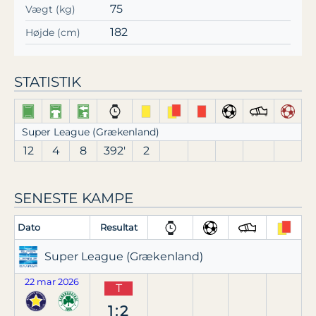
75
Vægt (kg)
182
Højde (cm)
STATISTIK
Super League (Grækenland)
12
4
8
392′
2
SENESTE KAMPE
Dato
Resultat
Super League (Grækenland)
22 mar 2026
T
1:2