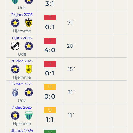
3:1
Ude
24 jan 2026
T
71`
0:1
Hjemme
11 jan 2026
T
20`
4:0
Ude
20 dec 2025
T
15`
0:1
Hjemme
13 dec 2025
U
31`
0:0
Ude
7 dec 2025
U
11`
1:1
Hjemme
30 nov 2025