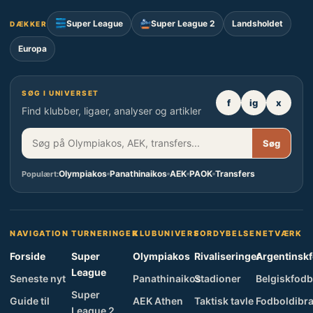
Super League
Super League 2
Landsholdet
DÆKKER
Europa
SØG I UNIVERSET
f
ig
x
Find klubber, ligaer, analyser og artikler
Søg
Olympiakos
Panathinaikos
AEK
PAOK
Transfers
Populært:
NAVIGATION
TURNERINGER
KLUBUNIVERS
FORDYBELSE
NETVÆRK
Forside
Super
Olympiakos
Rivaliseringer
Argentinsk
League
Seneste nyt
Panathinaikos
Stadioner
Belgiskfodb
Super
Guide til
AEK Athen
Taktisk tavle
Fodboldibra
League 2