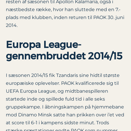
resten af sæsonen til Apollon Kalamaria, også i
næstbedste række, hvor han sluttede med en 7.-
plads med klubben, inden returen til PAOK 30. juni
2014.
Europa League-
gennembruddet 2014/15
I sæsonen 2014/15 fik Tzandaris sine hidtil største
europæiske oplevelser. PAOK kvalificerede sig til
UEFA Europa League, og midtbanespilleren
startede inde og spillede fuld tid i alle seks
gruppekampe. I åbningskampen på hjemmebane
mod Dinamo Minsk satte han prikken over i’et ved
at score til 6-1 i kampens sidste minut. Trods
stærke præstationer endte PAOK som nummer