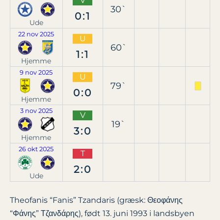
V
30`
0:1
Ude
22 nov 2025
U
60`
1:1
Hjemme
9 nov 2025
U
79`
0:0
Hjemme
3 nov 2025
V
19`
3:0
Hjemme
26 okt 2025
T
2:0
Ude
Theofanis “Fanis” Tzandaris (græsk: Θεοφάνης
“Φάνης” Τζανδάρης), født 13. juni 1993 i landsbyen