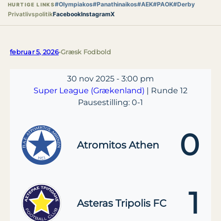
#Olympiakos
#Panathinaikos
#AEK
#PAOK
#Derby
HURTIGE LINKS
Privatlivspolitik
Facebook
Instagram
X
februar 5, 2026
•
Græsk Fodbold
30 nov 2025
-
3:00 pm
Super League (Grækenland)
| Runde 12
Pausestilling: 0-1
0
Atromitos Athen
1
Asteras Tripolis FC