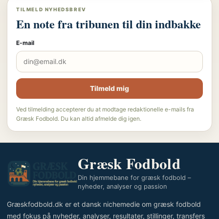
TILMELD NYHEDSBREV
En note fra tribunen til din indbakke
E-mail
Tilmeld mig
Ved tilmelding accepterer du at modtage redaktionelle e-mails fra
Græsk Fodbold. Du kan altid afmelde dig igen.
Græsk Fodbold
Din hjemmebane for græsk fodbold –
nyheder, analyser og passion
Græskfodbold.dk er et dansk nichemedie om græsk fodbold
med fokus på nyheder, analyser, resultater, stillinger, transfers