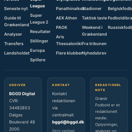
League
Seneste nyt
Panathinaikos
Stadioner
Belgiskfodb
Super
Guide til
AEK Athen
Taktisk tavle
Fodboldibra
League 2
Grækenland
PAOK
Weekend i
Russiskfod
Resultater
Analyser
Grækenland
Aris
Stillinger
Transfers
Thessaloniki
Fra tribunen
Europa
Landsholdet
Flere klubber
Nyhedsbrev
Spillere
UDGIVER
KONTAKT
REDAKTIONEL
NOTE
BGGD Digital
Kontakt
Græsk
CVR:
redaktionen
Fodbold er et
34482853
via
redaktionelt
Dalgas
centralmail:
medie.
Boulevard 48
bggd@bggd.dk
Oplysninger,
2000
Skriv venligst
analyser og