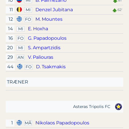
10
B. Palmezano
MI
81'
11
Denzel Jubitana
MI
62'
12
M. Mountes
FO
14
E. Hoxha
MI
16
G. Papadopoulos
FO
20
S. Ampartzidis
MI
29
V. Paliouras
AN
44
D. Tsakmakis
FO
TRÆNER
Asteras Tripolis FC
1
Nikolaos Papadopoulos
MÅ