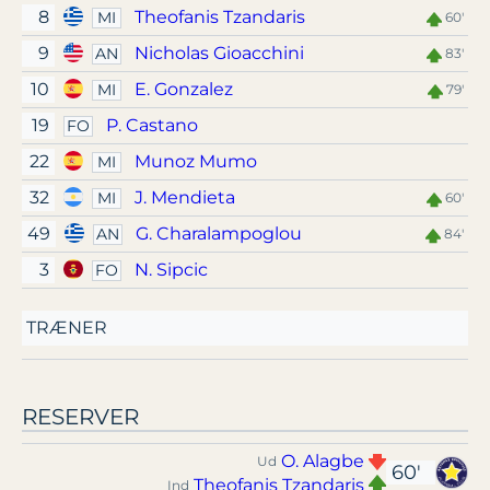
8
Theofanis Tzandaris
MI
60'
9
Nicholas Gioacchini
AN
83'
10
E. Gonzalez
MI
79'
19
P. Castano
FO
22
Munoz Mumo
MI
32
J. Mendieta
MI
60'
49
G. Charalampoglou
AN
84'
3
N. Sipcic
FO
TRÆNER
RESERVER
O. Alagbe
Ud
60'
Theofanis Tzandaris
Ind