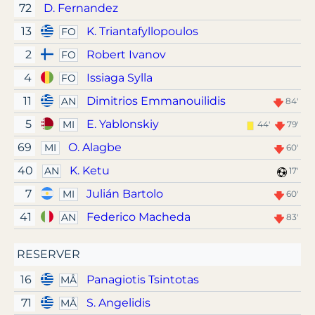
72
D. Fernandez
13
K. Triantafyllopoulos
FO
2
Robert Ivanov
FO
4
Issiaga Sylla
FO
11
Dimitrios Emmanouilidis
AN
84'
5
E. Yablonskiy
MI
44'
79'
69
O. Alagbe
MI
60'
40
K. Ketu
AN
17'
7
Julián Bartolo
MI
60'
41
Federico Macheda
AN
83'
RESERVER
16
Panagiotis Tsintotas
MÅ
71
S. Angelidis
MÅ