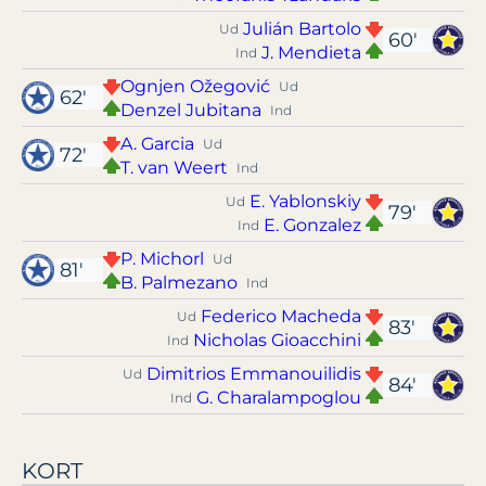
Julián Bartolo
Ud
60'
J. Mendieta
Ind
Ognjen Ožegović
Ud
62'
Denzel Jubitana
Ind
A. Garcia
Ud
72'
T. van Weert
Ind
E. Yablonskiy
Ud
79'
E. Gonzalez
Ind
P. Michorl
Ud
81'
B. Palmezano
Ind
Federico Macheda
Ud
83'
Nicholas Gioacchini
Ind
Dimitrios Emmanouilidis
Ud
84'
G. Charalampoglou
Ind
KORT