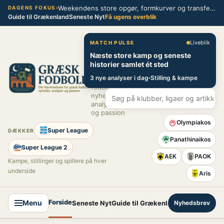
Spring
Weekendens store opgør, formkurver og transferblik fra græsk fodbold
DAGENS FOKUS
Guide til Grækenland
Seneste Nyt
Få ugens overblik
til
indhold
Græsk Fodbold
Liveblik
MATCH PULSE
Næste store kamp og seneste
Din
historier samlet ét sted
hjemmebane
3 nye analyser i dag
Stilling & kampe
for græsk
fodbold –
nyheder,
analyser
og passion
Olympiakos
Super League
DÆKKER
Panathinaikos
Super League 2
AEK
PAOK
Kampe, stillinger og spillere på hver
underside
Aris
Forside
Menu
Seneste Nyt
Guide til Grækenland
Nyhedsbrev
Super League