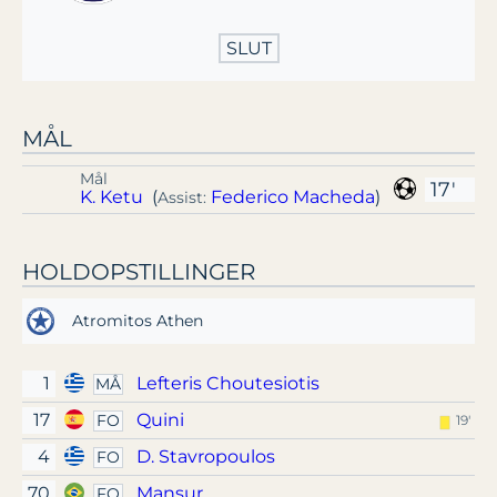
SLUT
MÅL
Mål
17'
K. Ketu
(
Federico Macheda
)
Assist:
HOLDOPSTILLINGER
Atromitos Athen
1
Lefteris Choutesiotis
MÅ
17
Quini
FO
19'
4
D. Stavropoulos
FO
70
Mansur
FO