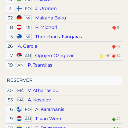
21
J. Uronen
FO
32
Makana Baku
MI
8
P. Michorl
MI
81'
5
Theocharis Tsingaras
MI
26
A. Garcia
72'
7
Ognjen Ožegović
AN
48'
62'
19
P. Tsantilas
AN
RESERVER
30
V. Athanasiou
MÅ
55
A. Koselev
MÅ
6
A. Karamanis
FO
9
T. van Weert
AN
72'