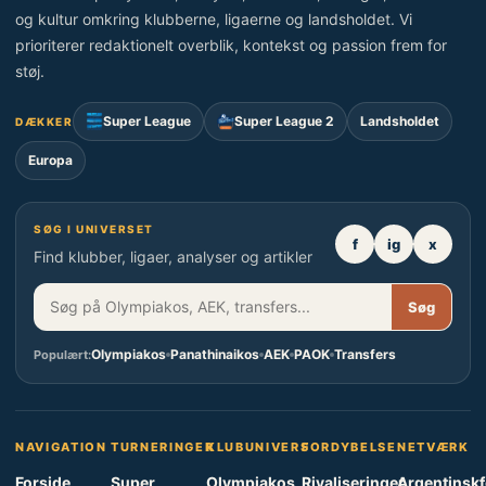
og kultur omkring klubberne, ligaerne og landsholdet. Vi
prioriterer redaktionelt overblik, kontekst og passion frem for
støj.
Super League
Super League 2
Landsholdet
DÆKKER
Europa
SØG I UNIVERSET
f
ig
x
Find klubber, ligaer, analyser og artikler
Søg
Olympiakos
Panathinaikos
AEK
PAOK
Transfers
Populært:
NAVIGATION
TURNERINGER
KLUBUNIVERS
FORDYBELSE
NETVÆRK
Forside
Super
Olympiakos
Rivaliseringer
Argentinsk