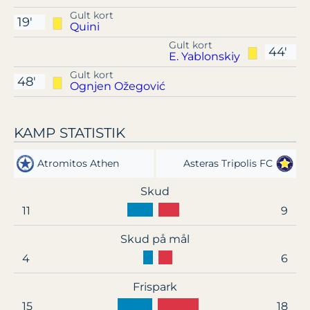
Gult kort
19'
Quini
Gult kort
44'
E. Yablonskiy
Gult kort
48'
Ognjen Ožegović
KAMP STATISTIK
Atromitos Athen
Asteras Tripolis FC
Skud
11
9
Skud på mål
4
6
Frispark
15
18