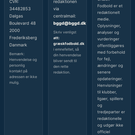
CVR:
redaktionen
Fodbold er et
34482853
via
redaktionelt
Dalgas
centralmail:
medie.
Boulevard 48
bggd@bggd.dk
Oplysninger,
2000
Skriv venligst
analyser og
Frederiksberg
att:
vurderinger
græskfodbold.dk
Danmark
offentliggøres
i emnefeltet, så
med forbehold
Bemærk:
din henvendelse
for fejl,
Henvendelse og
bliver sendt til
personlig
ændringer og
den rette
kontakt på
senere
redaktion.
adressen er ikke
opdateringer.
mulig.
Henvisninger
til klubber,
ligaer, spillere
og
tredjeparter er
redaktionelle
og udgør ikke
officiel