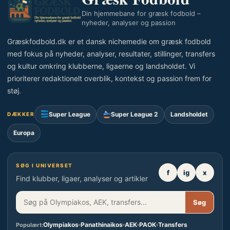
Din hjemmebane for græsk fodbold –
nyheder, analyser og passion
Græskfodbold.dk er et dansk nichemedie om græsk fodbold
med fokus på nyheder, analyser, resultater, stillinger, transfers
og kultur omkring klubberne, ligaerne og landsholdet. Vi
prioriterer redaktionelt overblik, kontekst og passion frem for
støj.
Super League
Super League 2
Landsholdet
DÆKKER
Europa
SØG I UNIVERSET
f
ig
x
Find klubber, ligaer, analyser og artikler
Søg
Olympiakos
Panathinaikos
AEK
PAOK
Transfers
Populært: