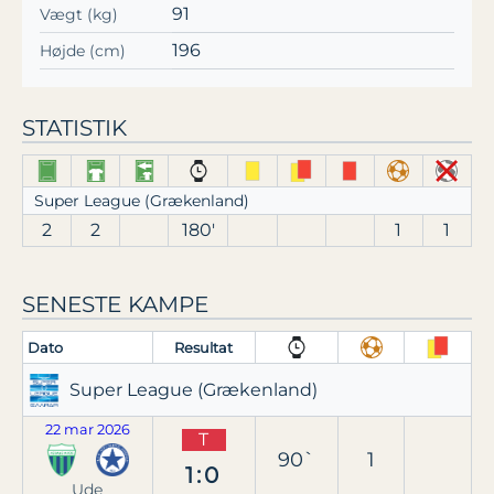
91
Vægt (kg)
196
Højde (cm)
STATISTIK
Super League (Grækenland)
2
2
180′
1
1
SENESTE KAMPE
Dato
Resultat
Super League (Grækenland)
22 mar 2026
T
90`
1
1:0
Ude