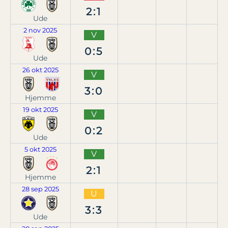
2:1
Ude
2 nov 2025
V
0:5
Ude
26 okt 2025
V
3:0
Hjemme
19 okt 2025
V
0:2
Ude
5 okt 2025
V
2:1
Hjemme
28 sep 2025
U
3:3
Ude