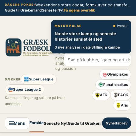
Spring
Weekendens store opgør, formkurver og transferblik fra græsk fodbold
DAGENS FOKUS
Guide til Grækenland
Seneste Nyt
Få ugens overblik
til
indhold
Græsk Fodbold
Liveblik
MATCH PULSE
Næste store kamp og seneste
Din
historier samlet ét sted
hjemmebane
3 nye analyser i dag
Stilling & kampe
for græsk
fodbold –
nyheder,
analyser
og passion
Olympiakos
Super League
DÆKKER
Panathinaikos
Super League 2
AEK
PAOK
Kampe, stillinger og spillere på hver
underside
Aris
Forside
Menu
Seneste Nyt
Guide til Grækenland
Nyhedsbrev
Super League