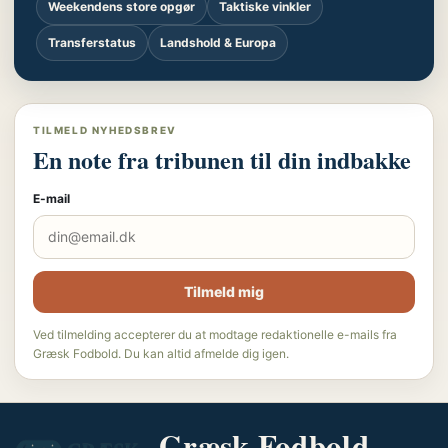
Weekendens store opgør
Taktiske vinkler
Transferstatus
Landshold & Europa
TILMELD NYHEDSBREV
En note fra tribunen til din indbakke
E-mail
Tilmeld mig
Ved tilmelding accepterer du at modtage redaktionelle e-mails fra
Græsk Fodbold. Du kan altid afmelde dig igen.
Græsk Fodbold