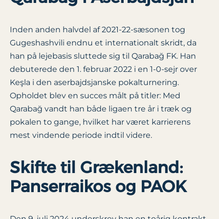
Inden anden halvdel af 2021-22-sæsonen tog
Gugeshashvili endnu et internationalt skridt, da
han på lejebasis sluttede sig til Qarabağ FK. Han
debuterede den 1. februar 2022 i en 1-0-sejr over
Keşla i den aserbajdsjanske pokalturnering.
Opholdet blev en succes målt på titler: Med
Qarabağ vandt han både ligaen tre år i træk og
pokalen to gange, hvilket har været karrierens
mest vindende periode indtil videre.
Skifte til Grækenland:
Panserraikos og PAOK
Den 9. juli 2024 underskrev han en toårig kontrakt