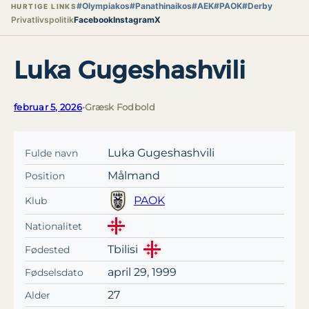
#Olympiakos
#Panathinaikos
#AEK
#PAOK
#Derby
HURTIGE LINKS
Privatlivspolitik
Facebook
Instagram
X
Luka Gugeshashvili
februar 5, 2026
•
Græsk Fodbold
Luka Gugeshashvili
Fulde navn
Målmand
Position
PAOK
Klub
Nationalitet
Tbilisi
Fødested
april 29, 1999
Fødselsdato
27
Alder