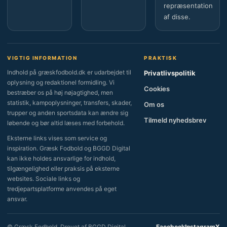
repræsentation
af disse.
VIGTIG INFORMATION
PRAKTISK
Indhold på græskfodbold.dk er udarbejdet til
Privatlivspolitik
oplysning og redaktionel formidling. Vi
Cookies
bestræber os på høj nøjagtighed, men
statistik, kampoplysninger, transfers, skader,
Om os
trupper og anden sportsdata kan ændre sig
Tilmeld nyhedsbrev
løbende og bør altid læses med forbehold.
Eksterne links vises som service og
inspiration. Græsk Fodbold og BGGD Digital
kan ikke holdes ansvarlige for indhold,
tilgængelighed eller praksis på eksterne
websites. Sociale links og
tredjepartsplatforme anvendes på eget
ansvar.
Facebook
Instagram
X
© Græsk Fodbold. Drevet af BGGD Digital.