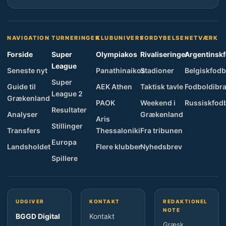
NAVIGATION
TURNERINGER
KLUBUNIVERS
FORDYBELSE
NETVÆRK
Forside
Super
Olympiakos
Rivaliseringer
Argentinsk
League
Seneste nyt
Panathinaikos
Stadioner
Belgiskfodb
Super
Guide til
AEK Athen
Taktisk tavle
Fodboldibra
League 2
Grækenland
PAOK
Weekend i
Russiskfod
Resultater
Analyser
Grækenland
Aris
Stillinger
Transfers
Thessaloniki
Fra tribunen
Europa
Landsholdet
Flere klubber
Nyhedsbrev
Spillere
UDGIVER
KONTAKT
REDAKTIONEL
NOTE
BGGD Digital
Kontakt
Græsk