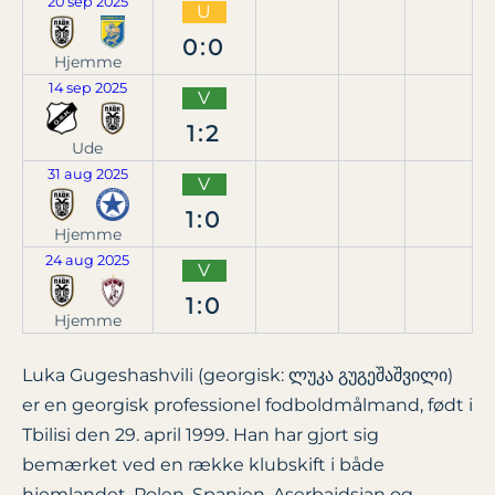
20 sep 2025
U
0:0
Hjemme
14 sep 2025
V
1:2
Ude
31 aug 2025
V
1:0
Hjemme
24 aug 2025
V
1:0
Hjemme
Luka Gugeshashvili (georgisk: ლუკა გუგეშაშვილი)
er en georgisk professionel fodboldmålmand, født i
Tbilisi den 29. april 1999. Han har gjort sig
bemærket ved en række klubskift i både
hjemlandet, Polen, Spanien, Aserbajdsjan og