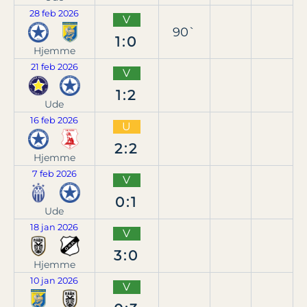
28 feb 2026
V
90`
1:0
Hjemme
21 feb 2026
V
1:2
Ude
16 feb 2026
U
2:2
Hjemme
7 feb 2026
V
0:1
Ude
18 jan 2026
V
3:0
Hjemme
10 jan 2026
V