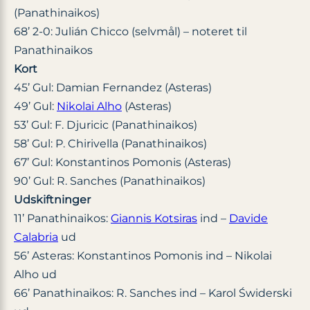
(Panathinaikos)
68’ 2-0: Julián Chicco (selvmål) – noteret til
Panathinaikos
Kort
45’ Gul: Damian Fernandez (Asteras)
49’ Gul:
Nikolai Alho
(Asteras)
53’ Gul: F. Djuricic (Panathinaikos)
58’ Gul: P. Chirivella (Panathinaikos)
67’ Gul: Konstantinos Pomonis (Asteras)
90’ Gul: R. Sanches (Panathinaikos)
Udskiftninger
11’ Panathinaikos:
Giannis Kotsiras
ind –
Davide
Calabria
ud
56’ Asteras: Konstantinos Pomonis ind – Nikolai
Alho ud
66’ Panathinaikos: R. Sanches ind – Karol Świderski