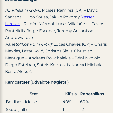
AE Kifisia (4-2-3-1):
Moisés Ramírez (GK) – David
Santana, Hugo Sousa, Jakub Pokorný,
Yasser
Larouci
– Rubén Mármol, Lucas Villafáñez – Pavlos
Pantelidis, Jorge Escobar, Jeremy Antonisse –
Andrews Tetteh.
Panetolikos FC (4-1-4-1):
Lucas Cháves (GK) – Charis
Mavrias, Lazar Kojić, Christos Sielis, Christian
Manrique – Andreas Bouchalakis – Béni Nkololo,
Diego Esteban, Sotiris Kontouris, Konrad Michalak –
Kosta Aleksić.
Kampsatser (udvalgte nøgletal)
Stat
Kifisia
Panetolikos
Boldbesiddelse
40%
60%
Skud (i alt)
11
12