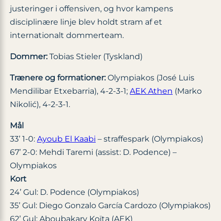
justeringer i offensiven, og hvor kampens
disciplinære linje blev holdt stram af et
internationalt dommerteam.
Dommer:
Tobias Stieler (Tyskland)
Trænere og formationer:
Olympiakos (José Luis
Mendilibar Etxebarria), 4-2-3-1;
AEK Athen
(Marko
Nikolić), 4-2-3-1.
Mål
33’ 1-0:
Ayoub El Kaabi
– straffespark (Olympiakos)
67’ 2-0: Mehdi Taremi (assist: D. Podence) –
Olympiakos
Kort
24’ Gul: D. Podence (Olympiakos)
35’ Gul: Diego Gonzalo García Cardozo (Olympiakos)
62’ Gul: Aboubakary Koïta (AEK)