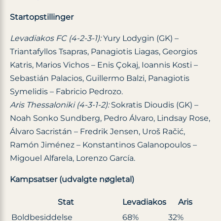
Startopstillinger
Levadiakos FC (4-2-3-1):
Yury Lodygin (GK) –
Triantafyllos Tsapras, Panagiotis Liagas, Georgios
Katris, Marios Vichos – Enis Çokaj, Ioannis Kosti –
Sebastián Palacios, Guillermo Balzi, Panagiotis
Symelidis – Fabricio Pedrozo.
Aris Thessaloniki (4-3-1-2):
Sokratis Dioudis (GK) –
Noah Sonko Sundberg, Pedro Álvaro, Lindsay Rose,
Álvaro Sacristán – Fredrik Jensen, Uroš Račić,
Ramón Jiménez – Konstantinos Galanopoulos –
Migouel Alfarela, Lorenzo García.
Kampsatser (udvalgte nøgletal)
Stat
Levadiakos
Aris
Boldbesiddelse
68%
32%