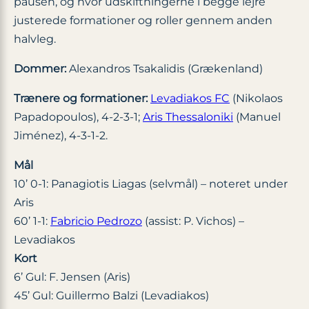
pausen, og hvor udskiftningerne i begge lejre
justerede formationer og roller gennem anden
halvleg.
Dommer:
Alexandros Tsakalidis (Grækenland)
Trænere og formationer:
Levadiakos FC
(Nikolaos
Papadopoulos), 4-2-3-1;
Aris Thessaloniki
(Manuel
Jiménez), 4-3-1-2.
Mål
10’ 0-1: Panagiotis Liagas (selvmål) – noteret under
Aris
60’ 1-1:
Fabricio Pedrozo
(assist: P. Vichos) –
Levadiakos
Kort
6’ Gul: F. Jensen (Aris)
45’ Gul: Guillermo Balzi (Levadiakos)