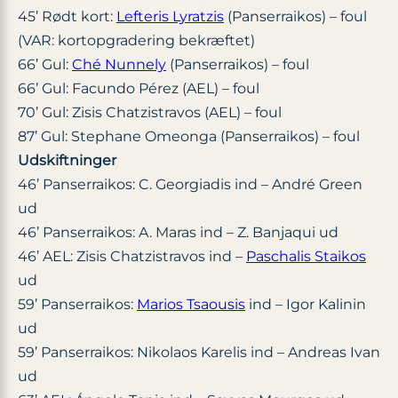
45’ Rødt kort:
Lefteris Lyratzis
(Panserraikos) – foul
(VAR: kortopgradering bekræftet)
66’ Gul:
Ché Nunnely
(Panserraikos) – foul
66’ Gul: Facundo Pérez (AEL) – foul
70’ Gul: Zisis Chatzistravos (AEL) – foul
87’ Gul: Stephane Omeonga (Panserraikos) – foul
Udskiftninger
46’ Panserraikos: C. Georgiadis ind – André Green
ud
46’ Panserraikos: A. Maras ind – Z. Banjaqui ud
46’ AEL: Zisis Chatzistravos ind –
Paschalis Staikos
ud
59’ Panserraikos:
Marios Tsaousis
ind – Igor Kalinin
ud
59’ Panserraikos: Nikolaos Karelis ind – Andreas Ivan
ud