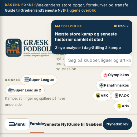
Spring
Weekendens store opgør, formkurver og transferblik fra græsk fodbold
×
DAGENS FOKUS
Guide til Grækenland
Seneste Nyt
Få ugens overblik
til
indhold
Græsk Fodbold
Liveblik
MATCH PULSE
Næste store kamp og seneste
Din
historier samlet ét sted
hjemmebane
3 nye analyser i dag
Stilling & kampe
for græsk
fodbold –
nyheder,
analyser
og passion
Olympiakos
Super League
DÆKKER
Panathinaikos
Super League 2
AEK
PAOK
Kampe, stillinger og spillere på hver
underside
Aris
Forside
Menu
Seneste Nyt
Guide til Grækenland
Nyhedsbrev
Super League