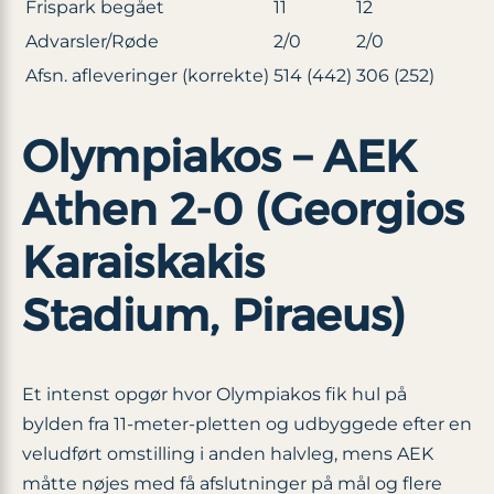
Frispark begået
11
12
Advarsler/Røde
2/0
2/0
Afsn. afleveringer (korrekte)
514 (442)
306 (252)
Olympiakos – AEK
Athen 2-0 (Georgios
Karaiskakis
Stadium, Piraeus)
Et intenst opgør hvor Olympiakos fik hul på
bylden fra 11-meter-pletten og udbyggede efter en
veludført omstilling i anden halvleg, mens AEK
måtte nøjes med få afslutninger på mål og flere