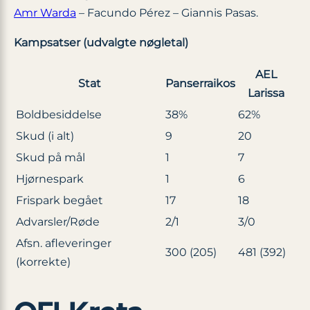
Amr Warda
– Facundo Pérez – Giannis Pasas.
Kampsatser (udvalgte nøgletal)
AEL
Stat
Panserraikos
Larissa
Boldbesiddelse
38%
62%
Skud (i alt)
9
20
Skud på mål
1
7
Hjørnespark
1
6
Frispark begået
17
18
Advarsler/Røde
2/1
3/0
Afsn. afleveringer
300 (205)
481 (392)
(korrekte)