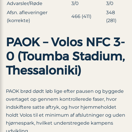
Advarsler/Røde
3/0
3/0
Afsn. afleveringer
348
466 (411)
(korrekte)
(281)
PAOK – Volos NFC 3-
0 (Toumba Stadium,
Thessaloniki)
PAOK brød dødt løb lige efter pausen og byggede
overtaget op gennem kontrollerede faser, hvor
indskiftere satte aftryk, og hvor hjemmeholdet
holdt Volos til et minimum af afslutninger og uden
hjørnespark, hvilket understregede kampens
udvikling.