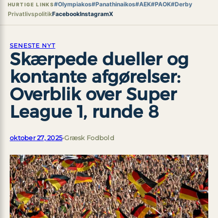
#Olympiakos
#Panathinaikos
#AEK
#PAOK
#Derby
HURTIGE LINKS
Privatlivspolitik
Facebook
Instagram
X
SENESTE NYT
Skærpede dueller og
kontante afgørelser:
Overblik over Super
League 1, runde 8
oktober 27, 2025
•
Græsk Fodbold