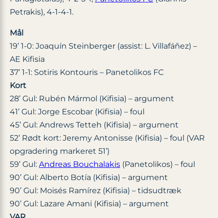
Petrakis), 4-1-4-1.
Mål
19’ 1-0: Joaquín Steinberger (assist: L. Villafáñez) –
AE Kifisia
37’ 1-1: Sotiris Kontouris – Panetolikos FC
Kort
28’ Gul: Rubén Mármol (Kifisia) – argument
41’ Gul: Jorge Escobar (Kifisia) – foul
45’ Gul: Andrews Tetteh (Kifisia) – argument
52’ Rødt kort: Jeremy Antonisse (Kifisia) – foul (VAR
opgradering markeret 51’)
59’ Gul:
Andreas Bouchalakis
(Panetolikos) – foul
90’ Gul: Alberto Botía (Kifisia) – argument
90’ Gul: Moisés Ramírez (Kifisia) – tidsudtræk
90’ Gul: Lazare Amani (Kifisia) – argument
VAR