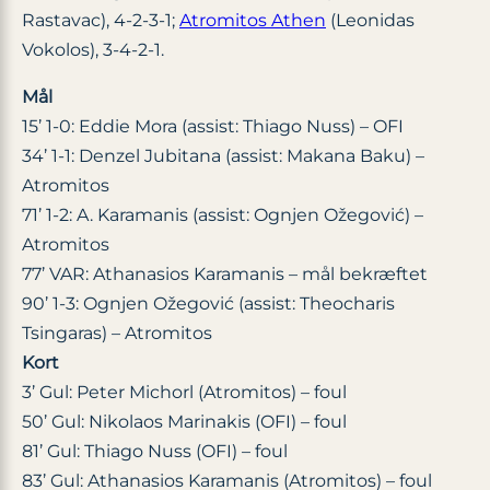
Rastavac), 4-2-3-1;
Atromitos Athen
(Leonidas
Vokolos), 3-4-2-1.
Mål
15’ 1-0: Eddie Mora (assist: Thiago Nuss) – OFI
34’ 1-1: Denzel Jubitana (assist: Makana Baku) –
Atromitos
71’ 1-2: A. Karamanis (assist: Ognjen Ožegović) –
Atromitos
77’ VAR: Athanasios Karamanis – mål bekræftet
90’ 1-3: Ognjen Ožegović (assist: Theocharis
Tsingaras) – Atromitos
Kort
3’ Gul: Peter Michorl (Atromitos) – foul
50’ Gul: Nikolaos Marinakis (OFI) – foul
81’ Gul: Thiago Nuss (OFI) – foul
83’ Gul: Athanasios Karamanis (Atromitos) – foul