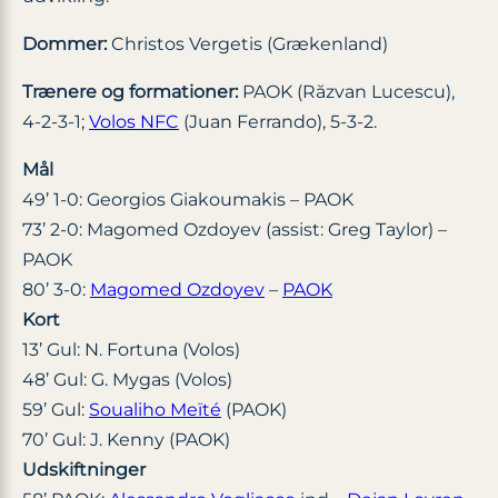
Dommer:
Christos Vergetis (Grækenland)
Trænere og formationer:
PAOK (Răzvan Lucescu),
4-2-3-1;
Volos NFC
(Juan Ferrando), 5-3-2.
Mål
49’ 1-0: Georgios Giakoumakis – PAOK
73’ 2-0: Magomed Ozdoyev (assist: Greg Taylor) –
PAOK
80’ 3-0:
Magomed Ozdoyev
–
PAOK
Kort
13’ Gul: N. Fortuna (Volos)
48’ Gul: G. Mygas (Volos)
59’ Gul:
Soualiho Meïté
(PAOK)
70’ Gul: J. Kenny (PAOK)
Udskiftninger