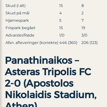
Skud (i alt)
15
8
Skud på mål
4
2
Hjørnespark
5
7
Frispark begået
15
19
Advarsler/Røde
1/0
3/0
Afsn. afleveringer (korrekte)
446 (360)
206 (123)
Panathinaikos –
Asteras Tripolis FC
2-0 (Apostolos
Nikolaidis Stadium,
Athen)