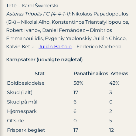
Tetê – Karol Świderski.
Asteras Tripolis FC (4-4-1-1):
Nikolaos Papadopoulos
(GK) – Nikolai Alho, Konstantinos Triantafyllopoulos,
Robert Ivanov, Daniel Fernández – Dimitrios
Emmanouilidis, Evgeniy Yablonskiy, Julián Chicco,
Kalvin Ketu –
Julián Bartolo
– Federico Macheda.
Kampsatser (udvalgte nøgletal)
Stat
Panathinaikos
Asteras
Boldbesiddelse
58%
42%
Skud (i alt)
17
3
Skud på mål
6
0
Hjørnespark
6
2
Offside
0
5
Frispark begået
17
12