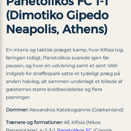
Panetolikos FC 1-1
(Dimotiko Gipedo
Neapolis, Athens)
En intens og taktisk præget kamp, hvor Kifisia tog
føringen tidligt, Panetolikos svarede igen før
pausen, og hvor en udvisning samt et sent VAR-
indgreb for straffespark satte et tydeligt præg på
anden halvleg, alt sammen underlagt et billede af
gæsternes større boldbesiddelse og flere
pasninger.
Dommer:
Alexandros Katsikogiannis (Grækenland)
Trænere og formationer:
AE Kifisia (Nikos
Panagiotaras), 4-2-3-1;
Panetolikos FC
(Giannis