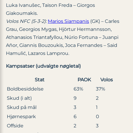
Luka Ivanušec, Taison Freda – Giorgos
Giakoumakis.
Volos NFC (5-3-2):
Marios Siampanis
(GK) – Carles
Grau, Georgios Mygas, Hjörtur Hermannsson,
Athanasios Triantafyllou, Núrio Fortuna – Juanpi
Añor, Giannis Bouzoukis, Joca Fernandes – Said
Hamulić, Lazaros Lamprou.
Kampsatser (udvalgte nøgletal)
Stat
PAOK
Volos
Boldbesiddelse
63%
37%
Skud (i alt)
9
2
Skud på mål
3
1
Hjørnespark
6
0
Offside
2
3