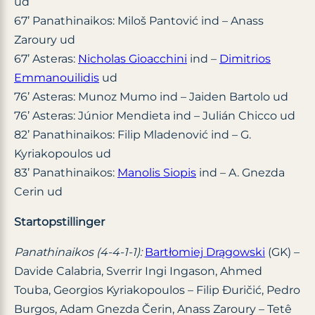
ud
67’ Panathinaikos: Miloš Pantović ind – Anass
Zaroury ud
67’ Asteras:
Nicholas Gioacchini
ind –
Dimitrios
Emmanouilidis
ud
76’ Asteras: Munoz Mumo ind – Jaiden Bartolo ud
76’ Asteras: Júnior Mendieta ind – Julián Chicco ud
82’ Panathinaikos: Filip Mladenović ind – G.
Kyriakopoulos ud
83’ Panathinaikos:
Manolis Siopis
ind – A. Gnezda
Cerin ud
Startopstillinger
Panathinaikos (4-4-1-1):
Bartłomiej Drągowski
(GK) –
Davide Calabria, Sverrir Ingi Ingason, Ahmed
Touba, Georgios Kyriakopoulos – Filip Đuričić, Pedro
Burgos, Adam Gnezda Čerin, Anass Zaroury – Tetê