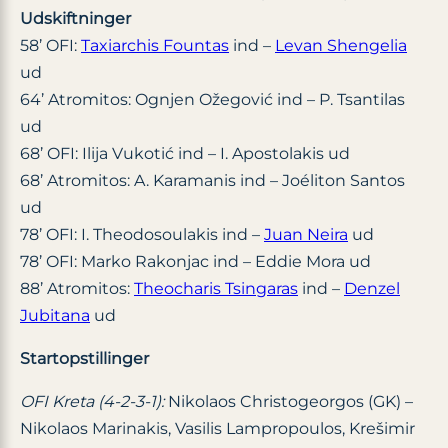
Udskiftninger
58’ OFI:
Taxiarchis Fountas
ind –
Levan Shengelia
ud
64’ Atromitos: Ognjen Ožegović ind – P. Tsantilas
ud
68’ OFI: Ilija Vukotić ind – I. Apostolakis ud
68’ Atromitos: A. Karamanis ind – Joéliton Santos
ud
78’ OFI: I. Theodosoulakis ind –
Juan Neira
ud
78’ OFI: Marko Rakonjac ind – Eddie Mora ud
88’ Atromitos:
Theocharis Tsingaras
ind –
Denzel
Jubitana
ud
Startopstillinger
OFI Kreta (4-2-3-1):
Nikolaos Christogeorgos (GK) –
Nikolaos Marinakis, Vasilis Lampropoulos, Krešimir