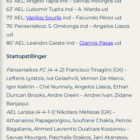
63’ AEL: Ángelo Tapia ind – Savvas Mourgos ud
63’ AEL: Ľubomír Tupta ind – A. Warda ud
73’ AEL:
Vasilios Sourlis
ind – Facundo Pérez ud
76’ Panserraikos: S. Oméonga ind – Angelos Liasos
ud
80’ AEL: Leandro Garate ind –
Giannis Pasas
ud
Startopstillinger
Panserraikos FC (4-4-2):
Francisco Tinaglini (GK) –
Lefteris Lyratzis, Iva Gelashvili, Vernon De Marco,
Igor Kalinin – Ché Nunnely, Angelos Liasos, Ethan
Duncan Brooks, Andre Green – Andrei Ivan, Zidane
Banjaqui.
AEL Larissa (4-4-1-1):
Nikolaos Melissas (GK) –
Athanasios Papageorgiou, Soufiane Chakla, Petros
Bagalianis, Ahmed Lavrentis Ouattara Kossonou –
Savvas Mourgos, Paschalis Staikos, Jani Atanasov,