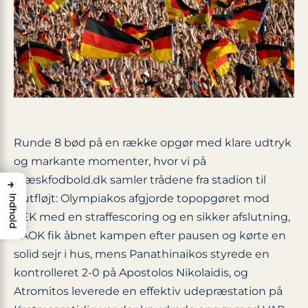
Runde 8 bød på en række opgør med klare udtryk
og markante momenter, hvor vi på
græskfodbold.dk samler trådene fra stadion til
→
slutfløjt: Olympiakos afgjorde topopgøret mod
Indhold
AEK med en straffescoring og en sikker afslutning,
PAOK fik åbnet kampen efter pausen og kørte en
solid sejr i hus, mens Panathinaikos styrede en
kontrolleret 2-0 på Apostolos Nikolaidis, og
Atromitos leverede en effektiv udepræstation på