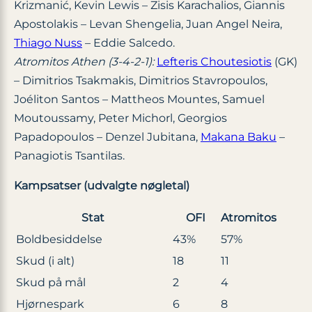
Krizmanić, Kevin Lewis – Zisis Karachalios, Giannis
Apostolakis – Levan Shengelia, Juan Angel Neira,
Thiago Nuss
– Eddie Salcedo.
Atromitos Athen (3-4-2-1):
Lefteris Choutesiotis
(GK)
– Dimitrios Tsakmakis, Dimitrios Stavropoulos,
Joéliton Santos – Mattheos Mountes, Samuel
Moutoussamy, Peter Michorl, Georgios
Papadopoulos – Denzel Jubitana,
Makana Baku
–
Panagiotis Tsantilas.
Kampsatser (udvalgte nøgletal)
Stat
OFI
Atromitos
Boldbesiddelse
43%
57%
Skud (i alt)
18
11
Skud på mål
2
4
Hjørnespark
6
8