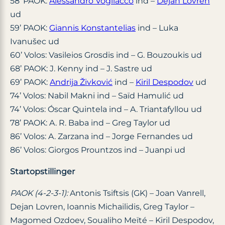
58’ PAOK:
Alessandro Vogliacco
ind –
Dejan Lovren
ud
59’ PAOK:
Giannis Konstantelias
ind – Luka
Ivanušec ud
60’ Volos: Vasileios Grosdis ind – G. Bouzoukis ud
68’ PAOK: J. Kenny ind – J. Sastre ud
69’ PAOK:
Andrija Živković
ind –
Kiril Despodov
ud
74’ Volos: Nabil Makni ind – Saïd Hamulić ud
74’ Volos: Óscar Quintela ind – A. Triantafyllou ud
78’ PAOK: A. R. Baba ind – Greg Taylor ud
86’ Volos: A. Zarzana ind – Jorge Fernandes ud
86’ Volos: Giorgos Prountzos ind – Juanpi ud
Startopstillinger
PAOK (4-2-3-1):
Antonis Tsiftsis (GK) – Joan Vanrell,
Dejan Lovren, Ioannis Michailidis, Greg Taylor –
Magomed Ozdoev, Soualiho Meïté – Kiril Despodov,