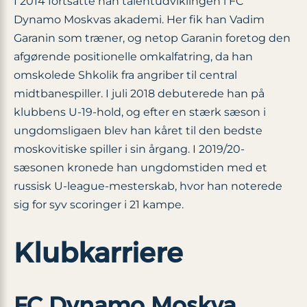
I 2014 fortsatte han talentudviklingen i FC
Dynamo Moskvas akademi. Her fik han Vadim
Garanin som træner, og netop Garanin foretog den
afgørende positionelle omkalfatring, da han
omskolede Shkolik fra angriber til central
midtbanespiller. I juli 2018 debuterede han på
klubbens U-19-hold, og efter en stærk sæson i
ungdomsligaen blev han kåret til den bedste
moskovitiske spiller i sin årgang. I 2019/20-
sæsonen kronede han ungdomstiden med et
russisk U-league-mesterskab, hvor han noterede
sig for syv scoringer i 21 kampe.
Klubkarriere
FC Dynamo Moskva