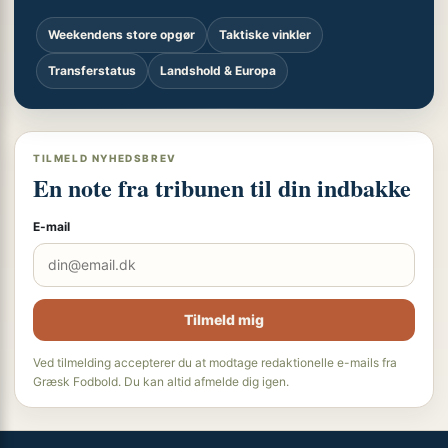
Weekendens store opgør
Taktiske vinkler
Transferstatus
Landshold & Europa
TILMELD NYHEDSBREV
En note fra tribunen til din indbakke
E-mail
Tilmeld mig
Ved tilmelding accepterer du at modtage redaktionelle e-mails fra
Græsk Fodbold. Du kan altid afmelde dig igen.