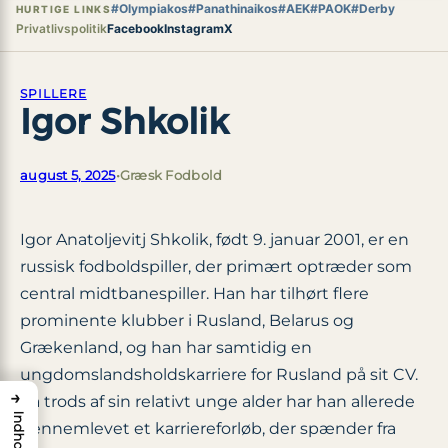
#Olympiakos
#Panathinaikos
#AEK
#PAOK
#Derby
HURTIGE LINKS
Privatlivspolitik
Facebook
Instagram
X
SPILLERE
Igor Shkolik
august 5, 2025
•
Græsk Fodbold
Igor Anatoljevitj Shkolik, født 9. januar 2001, er en
russisk fodboldspiller, der primært optræder som
central midtbanespiller. Han har tilhørt flere
prominente klubber i Rusland, Belarus og
Grækenland, og han har samtidig en
ungdomslandsholdskarriere for Rusland på sit CV.
→
På trods af sin relativt unge alder har han allerede
Indhold
gennemlevet et karriereforløb, der spænder fra