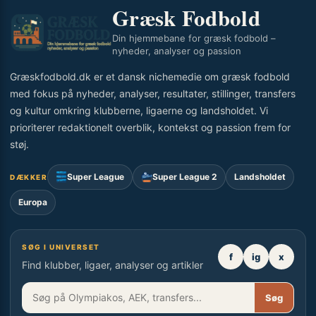
Græsk Fodbold
Din hjemmebane for græsk fodbold –
nyheder, analyser og passion
Græskfodbold.dk er et dansk nichemedie om græsk fodbold
med fokus på nyheder, analyser, resultater, stillinger, transfers
og kultur omkring klubberne, ligaerne og landsholdet. Vi
prioriterer redaktionelt overblik, kontekst og passion frem for
støj.
Super League
Super League 2
Landsholdet
DÆKKER
Europa
SØG I UNIVERSET
f
ig
x
Find klubber, ligaer, analyser og artikler
Søg