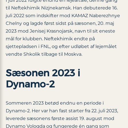
I juli 2022 fulgte endnu en lejeaftale, denne gang
til Neftekhimik Nizjnekamsk. Han debuterede 16.
juli 2022 som indskifter mod KAMAZ Naberezhnye
Chelny og lagde først sidst på sæsonen, 20. maj
2023 mod Jenisej Krasnojarsk, navn til sit eneste
mål for klubben. Neftekhimik endte på
sjettepladsen i FNL, og efter udløbet af lejemålet
vendte Shkolik tilbage til Moskva.
Sæsonen 2023 i
Dynamo-2
Sommeren 2023 betød endnu en periode i
Dynamo-2. Her var han fast starter fra 22. juli 2023,
leverede sæsonens første assist 19. august mod
Dynamo Vologda og fungerede én gang som