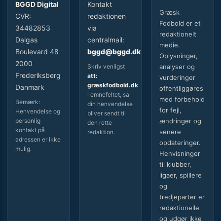
BGGD Digital
Kontakt
Græsk
CVR:
redaktionen
Fodbold er et
34482853
via
redaktionelt
Dalgas
centralmail:
medie.
Boulevard 48
bggd@bggd.dk
Oplysninger,
2000
Skriv venligst
analyser og
Frederiksberg
att:
vurderinger
græskfodbold.dk
Danmark
offentliggøres
i emnefeltet, så
med forbehold
Bemærk:
din henvendelse
for fejl,
Henvendelse og
bliver sendt til
personlig
ændringer og
den rette
kontakt på
senere
redaktion.
adressen er ikke
opdateringer.
mulig.
Henvisninger
til klubber,
ligaer, spillere
og
tredjeparter er
redaktionelle
og udgør ikke