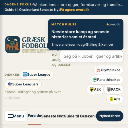
Spring
Weekendens store opgør, formkurver og transferblik fra græsk fodbold
×
DAGENS FOKUS
Guide til Grækenland
Seneste Nyt
Få ugens overblik
til
indhold
Græsk Fodbold
Liveblik
MATCH PULSE
Næste store kamp og seneste
Din
historier samlet ét sted
hjemmebane
3 nye analyser i dag
Stilling & kampe
for græsk
fodbold –
nyheder,
analyser
og passion
Olympiakos
Super League
DÆKKER
Panathinaikos
Super League 2
AEK
PAOK
Kampe, stillinger og spillere på hver
underside
Aris
Forside
Menu
Seneste Nyt
Guide til Grækenland
Nyhedsbrev
Super League