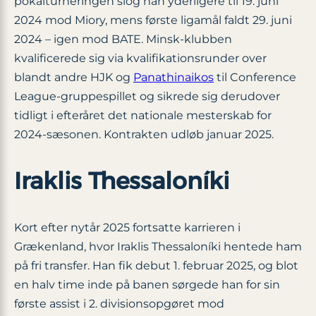
pokalturneringen slog han yderligere til 19. juni
2024 mod Miory, mens første ligamål faldt 29. juni
2024 – igen mod BATE. Minsk-klubben
kvalificerede sig via kvalifikationsrunder over
blandt andre HJK og
Panathinaikos
til Conference
League-gruppespillet og sikrede sig derudover
tidligt i efteråret det nationale mesterskab for
2024-sæsonen. Kontrakten udløb januar 2025.
Iraklis Thessaloníki
Kort efter nytår 2025 fortsatte karrieren i
Grækenland, hvor Iraklis Thessaloníki hentede ham
på fri transfer. Han fik debut 1. februar 2025, og blot
en halv time inde på banen sørgede han for sin
første assist i 2. divisionsopgøret mod