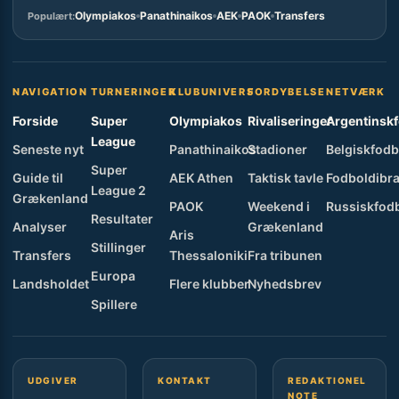
Olympiakos
Panathinaikos
AEK
PAOK
Transfers
Populært:
NAVIGATION
TURNERINGER
KLUBUNIVERS
FORDYBELSE
NETVÆRK
Forside
Super
Olympiakos
Rivaliseringer
Argentinsk
League
Seneste nyt
Panathinaikos
Stadioner
Belgiskfodb
Super
Guide til
AEK Athen
Taktisk tavle
Fodboldibra
League 2
Grækenland
PAOK
Weekend i
Russiskfod
Resultater
Analyser
Grækenland
Aris
Stillinger
Transfers
Thessaloniki
Fra tribunen
Europa
Landsholdet
Flere klubber
Nyhedsbrev
Spillere
UDGIVER
KONTAKT
REDAKTIONEL
NOTE