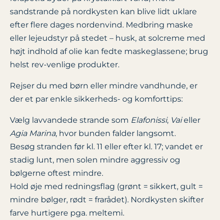
sandstrande på nordkysten kan blive lidt uklare
efter flere dages nordenvind. Medbring maske
eller lejeudstyr på stedet – husk, at solcreme med
højt indhold af olie kan fedte maskeglassene; brug
helst rev-venlige produkter.
Rejser du med børn eller mindre vandhunde, er
der et par enkle sikkerheds- og komforttips:
Vælg lavvandede strande som
Elafonissi
,
Vai
eller
Agia Marina
, hvor bunden falder langsomt.
Besøg stranden før kl. 11 eller efter kl. 17; vandet er
stadig lunt, men solen mindre aggressiv og
bølgerne oftest mindre.
Hold øje med redningsflag (grønt = sikkert, gult =
mindre bølger, rødt = frarådet). Nordkysten skifter
farve hurtigere pga. meltemi.