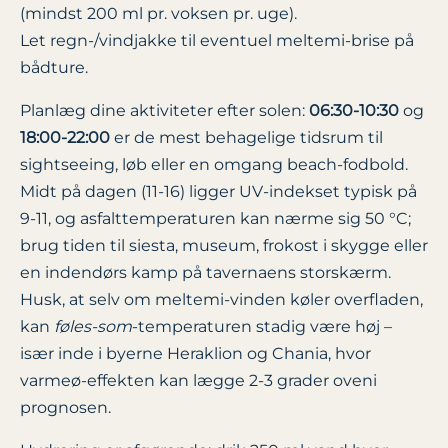
(mindst 200 ml pr. voksen pr. uge).
Let regn-/vindjakke til eventuel meltemi-brise på
bådture.
Planlæg dine aktiviteter efter solen:
06:30-10:30
og
18:00-22:00
er de mest behagelige tidsrum til
sightseeing, løb eller en omgang beach-fodbold.
Midt på dagen (11-16) ligger UV-indekset typisk på
9-11, og asfalttemperaturen kan nærme sig 50 °C;
brug tiden til siesta, museum, frokost i skygge eller
en indendørs kamp på tavernaens storskærm.
Husk, at selv om meltemi-vinden køler overfladen,
kan
føles-som
-temperaturen stadig være høj –
især inde i byerne Heraklion og Chania, hvor
varmeø-effekten kan lægge 2-3 grader oveni
prognosen.