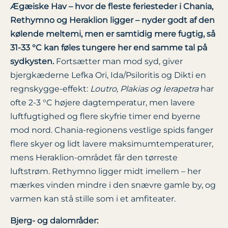
Ægæiske Hav – hvor de fleste feriesteder i Chania,
Rethymno og Heraklion ligger – nyder godt af den
kølende meltemi, men er samtidig mere fugtig, så
31-33 °C kan føles tungere her end samme tal på
sydkysten.
Fortsætter man mod syd, giver
bjergkæderne Lefka Ori, Ida/Psiloritis og Dikti en
regnskygge-effekt:
Loutro, Plakias og Ierapetra
har
ofte 2-3 °C højere dagtemperatur, men lavere
luftfugtighed og flere skyfrie timer end byerne
mod nord. Chania-regionens vestlige spids fanger
flere skyer og lidt lavere maksimumtemperaturer,
mens Heraklion-området får den tørreste
luftstrøm. Rethymno ligger midt imellem – her
mærkes vinden mindre i den snævre gamle by, og
varmen kan stå stille som i et amfiteater.
Bjerg- og dalområder: