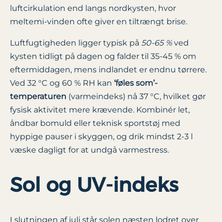
luftcirkulation end langs nordkysten, hvor
meltemi-vinden ofte giver en tiltrængt brise.
Luftfugtigheden ligger typisk på
50-65 %
ved
kysten tidligt på dagen og falder til 35-45 % om
eftermiddagen, mens indlandet er endnu tørrere.
Ved 32 °C og 60 % RH kan
‘føles som’-
temperaturen
(varmeindeks) nå 37 °C, hvilket gør
fysisk aktivitet mere krævende. Kombinér let,
åndbar bomuld eller teknisk sportstøj med
hyppige pauser i skyggen, og drik mindst 2-3 l
væske dagligt for at undgå varmestress.
Sol og UV-indeks
I slutningen af juli står solen næsten lodret over