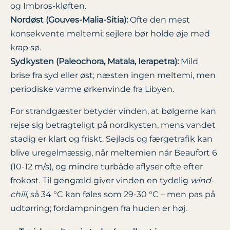
og Imbros-kløften.
Nordøst (Gouves-Malia-Sitia):
Ofte den mest
konsekvente meltemi; sejlere bør holde øje med
krap sø.
Sydkysten (Paleochora, Matala, Ierapetra):
Mild
brise fra syd eller øst; næsten ingen meltemi, men
periodiske varme ørkenvinde fra Libyen.
For strandgæster betyder vinden, at bølgerne kan
rejse sig betragteligt på nordkysten, mens vandet
stadig er klart og friskt. Sejlads og færgetrafik kan
blive uregelmæssig, når meltemien når Beaufort 6
(10-12 m/s), og mindre turbåde aflyser ofte efter
frokost. Til gengæld giver vinden en tydelig
wind-
chill
, så 34 °C kan føles som 29-30 °C – men pas på
udtørring; fordampningen fra huden er høj.