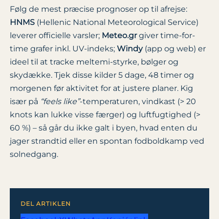
Følg de mest præcise prognoser op til afrejse:
HNMS
(Hellenic National Meteorological Service)
leverer officielle varsler;
Meteo.gr
giver time-for-
time grafer inkl. UV-indeks;
Windy
(app og web) er
ideel til at tracke meltemi-styrke, bølger og
skydække. Tjek disse kilder 5 dage, 48 timer og
morgenen før aktivitet for at justere planer. Kig
især på
“feels like”
-temperaturen, vindkast (> 20
knots kan lukke visse færger) og luftfugtighed (>
60 %) – så går du ikke galt i byen, hvad enten du
jager strandtid eller en spontan fodboldkamp ved
solnedgang.
DEL ARTIKLEN