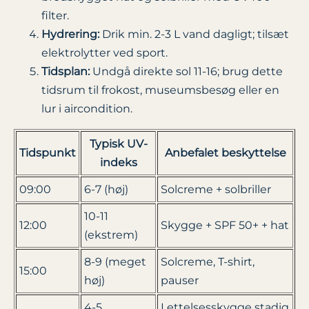
filter.
Hydrering:
Drik min. 2-3 L vand dagligt; tilsæt
elektrolytter ved sport.
Tidsplan:
Undgå direkte sol 11-16; brug dette
tidsrum til frokost, museumsbesøg eller en
lur i aircondition.
Typisk UV-
Tidspunkt
Anbefalet beskyttelse
indeks
09:00
6-7 (høj)
Solcreme + solbriller
10-11
12:00
Skygge + SPF 50+ + hat
(ekstrem)
8-9 (meget
Solcreme, T-shirt,
15:00
høj)
pauser
4-5
Lettelsesskygge stadig