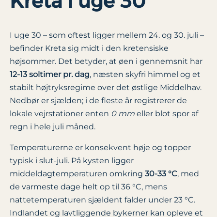
Kreta i uge 30
I uge 30 – som oftest ligger mellem 24. og 30. juli –
befinder Kreta sig midt i den kretensiske
højsommer. Det betyder, at øen i gennemsnit har
12-13 soltimer pr. dag
, næsten skyfri himmel og et
stabilt højtryksregime over det østlige Middelhav.
Nedbør er sjælden; i de fleste år registrerer de
lokale vejrstationer enten
0 mm
eller blot spor af
regn i hele juli måned.
Temperaturerne er konsekvent høje og topper
typisk i slut-juli. På kysten ligger
middeldagtemperaturen omkring
30-33 °C
, med
de varmeste dage helt op til 36 °C, mens
nattetemperaturen sjældent falder under 23 °C.
Indlandet og lavtliggende bykerner kan opleve et