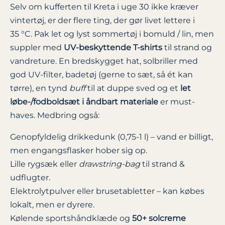
Selv om kufferten til Kreta i uge 30 ikke kræver
vintertøj, er der flere ting, der gør livet lettere i
35 °C. Pak let og lyst sommertøj i bomuld / lin, men
suppler med
UV-beskyttende T-shirts
til strand og
vandreture. En bredskygget hat, solbriller med
god UV-filter, badetøj (gerne to sæt, så ét kan
tørre), en tynd
buff
til at duppe sved og et
let
løbe-/fodboldsæt i åndbart materiale
er must-
haves. Medbring også:
Genopfyldelig drikkedunk (0,75-1 l) – vand er billigt,
men engangsflasker hober sig op.
Lille rygsæk eller
drawstring-bag
til strand &
udflugter.
Elektrolytpulver eller brusetabletter – kan købes
lokalt, men er dyrere.
Kølende sportshåndklæde og
50+ solcreme