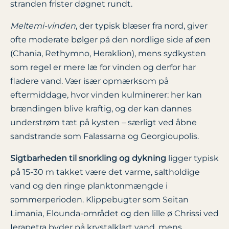
stranden frister døgnet rundt.
Meltemi-vinden
, der typisk blæser fra nord, giver
ofte moderate bølger på den nordlige side af øen
(Chania, Rethymno, Heraklion), mens sydkysten
som regel er mere læ for vinden og derfor har
fladere vand. Vær især opmærksom på
eftermiddage, hvor vinden kulminerer: her kan
brændingen blive kraftig, og der kan dannes
understrøm tæt på kysten – særligt ved åbne
sandstrande som Falassarna og Georgioupolis.
Sigtbarheden til snorkling og dykning
ligger typisk
på 15-30 m takket være det varme, saltholdige
vand og den ringe planktonmængde i
sommerperioden. Klippebugter som Seitan
Limania, Elounda-området og den lille ø Chrissi ved
Ierapetra byder på krystalklart vand, mens