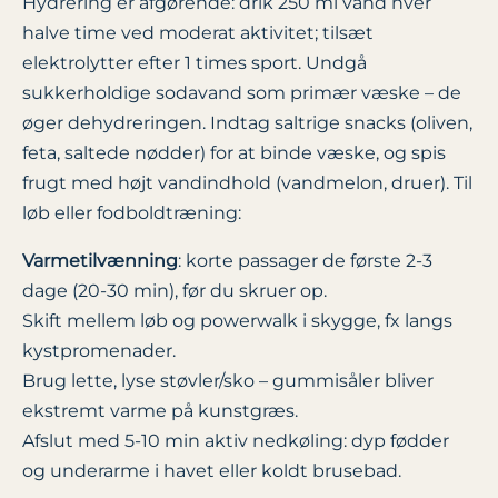
Hydrering er afgørende: drik 250 ml vand hver
halve time ved moderat aktivitet; tilsæt
elektrolytter efter 1 times sport. Undgå
sukkerholdige sodavand som primær væske – de
øger dehydreringen. Indtag saltrige snacks (oliven,
feta, saltede nødder) for at binde væske, og spis
frugt med højt vandindhold (vandmelon, druer). Til
løb eller fodboldtræning:
Varmetilvænning
: korte passager de første 2-3
dage (20-30 min), før du skruer op.
Skift mellem løb og powerwalk i skygge, fx langs
kystpromenader.
Brug lette, lyse støvler/sko – gummisåler bliver
ekstremt varme på kunstgræs.
Afslut med 5-10 min aktiv nedkøling: dyp fødder
og underarme i havet eller koldt brusebad.