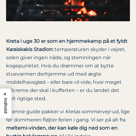
Kreta i uge 30 er som en hjemmekamp på et fyldt
Karaiskakis Stadion:
temperaturen skyder i vejret,
solen giver ingen nåde, og stemningen når
kogepunktet. Hvis du drømmer om at bytte
stuevarmen derhjemme ud med ægte
middelhavsglød – eller bare vil vide, hvor meget
solcreme der skal i kufferten – er du landet det
→
helt rigtige sted.
Indhold
I denne guide pakker vi
Kretas sommervejr
ud, lige
før dommeren fløjter ferien i gang. Vi ser på alt fra
meltemi-vinden, der kan køle dig ned som en