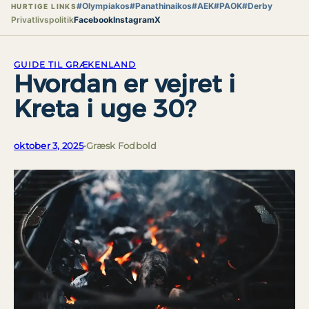
#Olympiakos
#Panathinaikos
#AEK
#PAOK
#Derby
HURTIGE LINKS
Privatlivspolitik
Facebook
Instagram
X
GUIDE TIL GRÆKENLAND
Hvordan er vejret i
Kreta i uge 30?
oktober 3, 2025
•
Græsk Fodbold