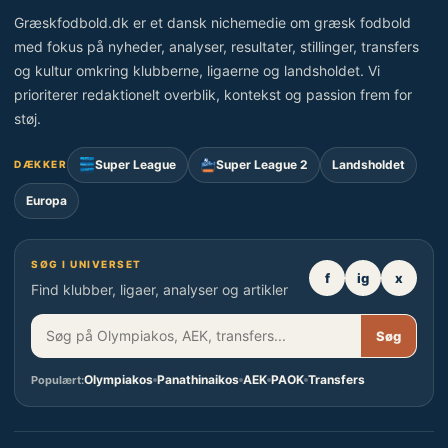
Græskfodbold.dk er et dansk nichemedie om græsk fodbold
med fokus på nyheder, analyser, resultater, stillinger, transfers
og kultur omkring klubberne, ligaerne og landsholdet. Vi
prioriterer redaktionelt overblik, kontekst og passion frem for
støj.
Super League
Super League 2
Landsholdet
DÆKKER
Europa
SØG I UNIVERSET
f
ig
x
Find klubber, ligaer, analyser og artikler
Søg
Olympiakos
Panathinaikos
AEK
PAOK
Transfers
Populært: