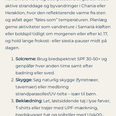
aktive stranddage og byvandringer i Chania eller
Heraklion, hvor den reflekterende varme fra sten
og asfalt øger “føles-som” temperaturen. Planlæg
gerne aktiviteter som vandreture i Samariá-kløften
eller boldspil tidligt om morgenen eller efter kl. 17,
og hold lange frokost- eller siesta-pauser midt på
dagen.
Solcreme:
Brug bredspektret SPF 30-50+ og
genpåfør hver anden time samt efter
badning eller sved.
Skygge:
Søg naturlig skygge (fyrretræer,
tavernaer) eller medbring
strandparasoller/UV-telte – især til børn.
Beklædning:
Let, løstsiddende tøj i lyse farver,
T-shirts eller trøjer med UPF-mærkning,
bredskygget hat og solbriller med UV400-