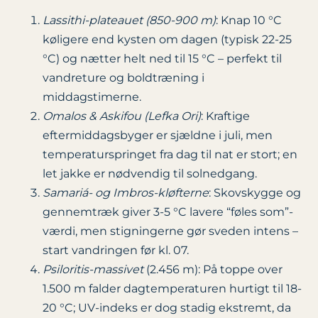
Lassithi-plateauet (850-900 m)
: Knap 10 °C
køligere end kysten om dagen (typisk 22-25
°C) og nætter helt ned til 15 °C – perfekt til
vandreture og boldtræning i
middagstimerne.
Omalos & Askifou (Lefka Ori)
: Kraftige
eftermiddagsbyger er sjældne i juli, men
temperaturspringet fra dag til nat er stort; en
let jakke er nødvendig til solnedgang.
Samariá- og Imbros-kløfterne
: Skovskygge og
gennemtræk giver 3-5 °C lavere “føles som”-
værdi, men stigningerne gør sveden intens –
start vandringen før kl. 07.
Psiloritis-massivet
(2.456 m): På toppe over
1.500 m falder dagtemperaturen hurtigt til 18-
20 °C; UV-indeks er dog stadig ekstremt, da