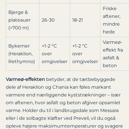
Friske
Bjerge &
aftener,
plateauer
26-30
18-21
mindre
(>700 m)
hede
Varmeø-
Bykerner
+1-2 °C
+1-2 °C
effekt fra
(Heraklion,
over
over
asfalt &
Rethymno)
omgivelser
omgivelser
beton
Varmeø-effekten
betyder, at de tætbebyggede
dele af Heraklion og Chania kan føles markant
varmere end nærliggende kyststrækninger – især
om aftenen, hvor asfalt og beton afgiver opsamlet
varme. Holder du til i landbrugsdale som Messara
eller i de solbagte kløfter ved Preveli, vil du også
opleve højere maksimumtemperaturer og svagere