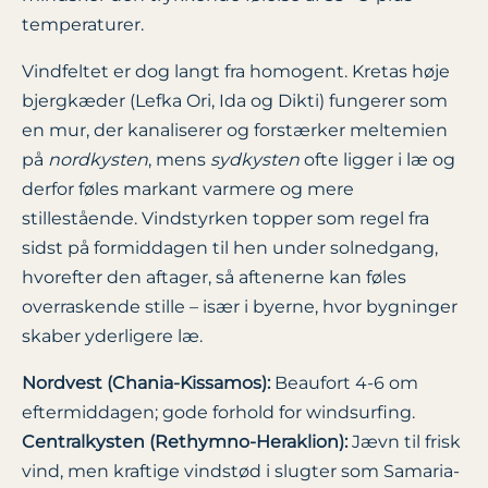
temperaturer.
Vindfeltet er dog langt fra homogent. Kretas høje
bjergkæder (Lefka Ori, Ida og Dikti) fungerer som
en mur, der kanaliserer og forstærker meltemien
på
nordkysten
, mens
sydkysten
ofte ligger i læ og
derfor føles markant varmere og mere
stillestående. Vindstyrken topper som regel fra
sidst på formiddagen til hen under solnedgang,
hvorefter den aftager, så aftenerne kan føles
overraskende stille – især i byerne, hvor bygninger
skaber yderligere læ.
Nordvest (Chania-Kissamos):
Beaufort 4-6 om
eftermiddagen; gode forhold for windsurfing.
Centralkysten (Rethymno-Heraklion):
Jævn til frisk
vind, men kraftige vindstød i slugter som Samaria-