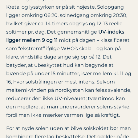
Kreta, og lysstyrken er på sit højeste. Solopgang
ligger omkring 06:20, solnedgang omkring 20:30,
hvilket giver ca. 14 timers dagslys og 12-13 reelle
soltimer pr. dag. Det gennemsnitlige
UV-indeks
ligger mellem 9 og 11
midt på dagen – klassificeret
som “ekstremt” ifølge WHO’s skala – og kan på
klare, vindstille dage snige sig op på 12. Det
betyder, at ubeskyttet hud kan begynde at
brænde på under 15 minutter, især mellem kl. 11 og
16, hvor solstrålingen er mest intens. Selvom
meltemi-vinden på nordkysten kan føles svalende,
reducerer den ikke UV-niveauet; tværtimod kan
den medføre, at man undervurderer solens styrke,
fordi man ikke mærker varmen lige så kraftigt.
For at nyde solen uden at blive solskoldet bør man
kombinere flere lag beskyttelse. Det gælder både