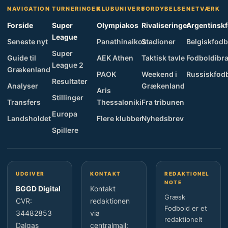
NAVIGATION
TURNERINGER
KLUBUNIVERS
FORDYBELSE
NETVÆRK
Forside
Super
Olympiakos
Rivaliseringer
Argentinsk
League
Seneste nyt
Panathinaikos
Stadioner
Belgiskfodb
Super
Guide til
AEK Athen
Taktisk tavle
Fodboldibra
League 2
Grækenland
PAOK
Weekend i
Russiskfod
Resultater
Analyser
Grækenland
Aris
Stillinger
Transfers
Thessaloniki
Fra tribunen
Europa
Landsholdet
Flere klubber
Nyhedsbrev
Spillere
UDGIVER
KONTAKT
REDAKTIONEL
NOTE
BGGD Digital
Kontakt
Græsk
CVR:
redaktionen
Fodbold er et
34482853
via
redaktionelt
Dalgas
centralmail: