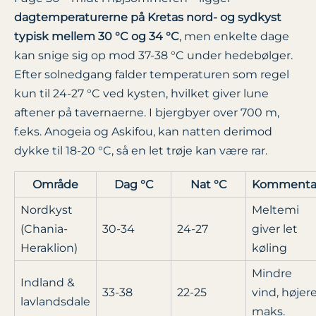
dagtemperaturerne på Kretas nord- og sydkyst
typisk mellem 30 °C og 34 °C
, men enkelte dage
kan snige sig op mod 37-38 °C under hedebølger.
Efter solnedgang falder temperaturen som regel
kun til 24-27 °C ved kysten, hvilket giver lune
aftener på tavernaerne. I bjergbyer over 700 m,
f.eks. Anogeia og Askifou, kan natten derimod
dykke til 18-20 °C, så en let trøje kan være rar.
Område
Dag °C
Nat °C
Kommenta
Nordkyst
Meltemi
(Chania-
30-34
24-27
giver let
Heraklion)
køling
Mindre
Indland &
33-38
22-25
vind, højer
lavlandsdale
maks.