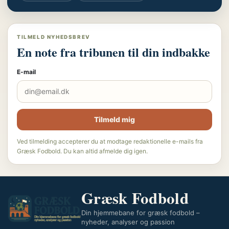
TILMELD NYHEDSBREV
En note fra tribunen til din indbakke
E-mail
Tilmeld mig
Ved tilmelding accepterer du at modtage redaktionelle e-mails fra
Græsk Fodbold. Du kan altid afmelde dig igen.
Græsk Fodbold
Din hjemmebane for græsk fodbold –
nyheder, analyser og passion