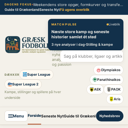
Spring
Weekendens store opgør, formkurver og transferblik fra græsk fodbold
DAGENS FOKUS
Guide til Grækenland
Seneste Nyt
Få ugens overblik
til
indhold
Græsk Fodbold
Liveblik
MATCH PULSE
Næste store kamp og seneste
Din
historier samlet ét sted
hjemmebane
3 nye analyser i dag
Stilling & kampe
for græsk
fodbold –
nyheder,
analyser
og passion
Olympiakos
Super League
DÆKKER
Panathinaikos
Super League 2
AEK
PAOK
Kampe, stillinger og spillere på hver
underside
Aris
Forside
Menu
Seneste Nyt
Guide til Grækenland
Nyhedsbrev
Super League