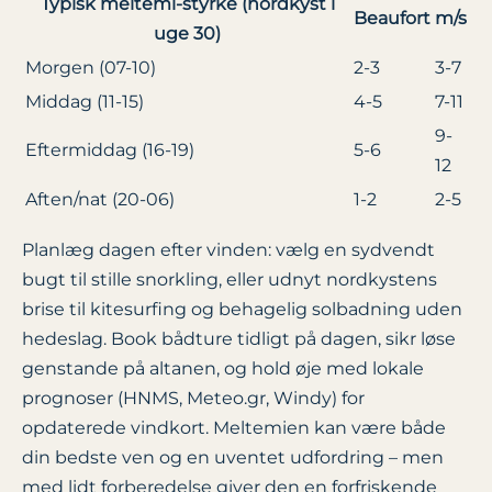
Typisk meltemi-styrke (nordkyst i
Beaufort
m/s
uge 30)
Morgen (07-10)
2-3
3-7
Middag (11-15)
4-5
7-11
9-
Eftermiddag (16-19)
5-6
12
Aften/nat (20-06)
1-2
2-5
Planlæg dagen efter vinden: vælg en sydvendt
bugt til stille snorkling, eller udnyt nordkystens
brise til kitesurfing og behagelig solbadning uden
hedeslag. Book bådture tidligt på dagen, sikr løse
genstande på altanen, og hold øje med lokale
prognoser (HNMS, Meteo.gr, Windy) for
opdaterede vindkort. Meltemien kan være både
din bedste ven og en uventet udfordring – men
med lidt forberedelse giver den en forfriskende