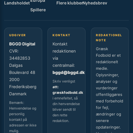
Europa
Landsholdet
Flere klubber
Nyhedsbrev
Spillere
UDGIVER
KONTAKT
REDAKTIONEL
NOTE
BGGD Digital
Kontakt
Græsk
CVR:
redaktionen
Fodbold er et
34482853
via
redaktionelt
Dalgas
centralmail:
medie.
Boulevard 48
bggd@bggd.dk
Oplysninger,
2000
Skriv venligst
analyser og
Frederiksberg
att:
vurderinger
græskfodbold.dk
Danmark
offentliggøres
i emnefeltet, så
med forbehold
Bemærk:
din henvendelse
for fejl,
Henvendelse og
bliver sendt til
personlig
ændringer og
den rette
kontakt på
senere
redaktion.
adressen er ikke
opdateringer.
mulig.