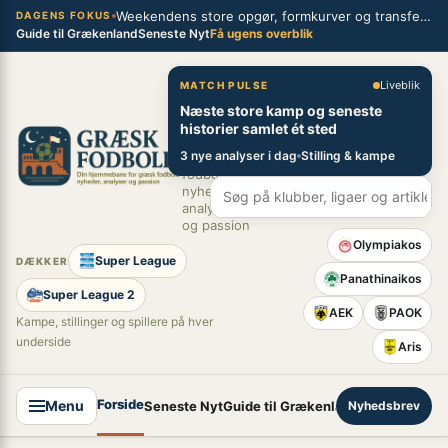
Spring
Weekendens store opgør, formkurver og transferblik fra græsk fodbold
×
DAGENS FOKUS
Guide til Grækenland
Seneste Nyt
Få ugens overblik
til
indhold
Græsk Fodbold
Liveblik
MATCH PULSE
Næste store kamp og seneste
Din
historier samlet ét sted
hjemmebane
3 nye analyser i dag
Stilling & kampe
for græsk
fodbold –
nyheder,
analyser
og passion
Olympiakos
Super League
DÆKKER
Panathinaikos
Super League 2
AEK
PAOK
Kampe, stillinger og spillere på hver
underside
Aris
Forside
Menu
Seneste Nyt
Guide til Grækenland
Nyhedsbrev
Super League