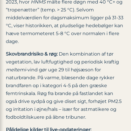
2023, hvor
HNMS
målte flere døgn med 40 °C+ og
“tropenætter” (temp. > 25 °C). Selvom
middelværdien for dagsmaksimum ligger på 31-33
°C, viser historikken, at pludselige hedebølger kan
hæve termometeret 5-8 °C over normalen i flere
dage.
Skovbrand­risiko & røg:
Den kombination af tør
vegetation, lav luftfugtighed og periodisk kraftig
meltemi
-vind gør uge 29 til højsæson for
naturbrande. På varme, blæsende dage rykker
brandfaren op i kategori 4-5 på den græske
femtrinskala. Røg fra brande på fastlandet kan
også drive sydpå og give diset sigt, forhøjet PM2.5
og irritation i øjne/hals – især for astmatikere og
fodboldtilskuere på åbne tribuner.
Pålidelige kilder til live-opdateringer: