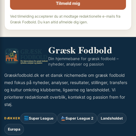
Tilmeld mig
Ved tilmelding accepterer du at modtage redaktionelle e-mails fra
Græsk Fodbold. Du kan altid afmelde dig igen.
Græsk Fodbold
Din hjemmebane for græsk fodbold –
nyheder, analyser og passion
Græskfodbold.dk er et dansk nichemedie om græsk fodbold
med fokus på nyheder, analyser, resultater, stillinger, transfers
og kultur omkring klubberne, ligaerne og landsholdet. Vi
prioriterer redaktionelt overblik, kontekst og passion frem for
støj.
Super League
Super League 2
Landsholdet
DÆKKER
Europa