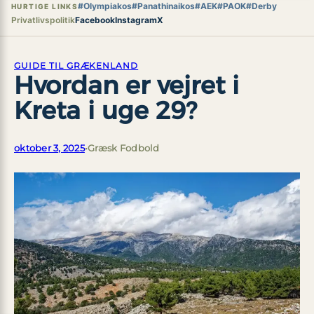
#Olympiakos
#Panathinaikos
#AEK
#PAOK
#Derby
HURTIGE LINKS
Privatlivspolitik
Facebook
Instagram
X
GUIDE TIL GRÆKENLAND
Hvordan er vejret i
Kreta i uge 29?
oktober 3, 2025
•
Græsk Fodbold