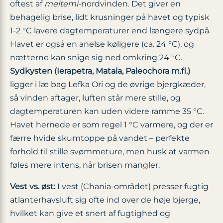
oftest af
meltemi
-nordvinden. Det giver en
behagelig brise, lidt krusninger på havet og typisk
1-2 °C
lavere dagtemperaturer end længere sydpå.
Havet er også en anelse køligere (ca. 24 °C), og
nætterne kan snige sig ned omkring 24 °C.
Sydkysten (Ierapetra, Matala, Paleochora m.fl.)
ligger i læ bag Lefka Ori og de øvrige bjergkæder,
så vinden aftager, luften står mere stille, og
dagtemperaturen kan uden videre ramme 35 °C.
Havet hernede er som regel 1 °C varmere, og der er
færre hvide skumtoppe på vandet – perfekte
forhold til stille svømmeture, men husk at varmen
føles mere intens, når brisen mangler.
Vest vs. øst:
I vest (Chania-området) presser fugtig
atlanterhavsluft sig ofte ind over de høje bjerge,
hvilket kan give et snert af fugtighed og