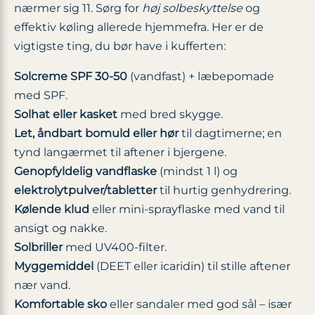
nærmer sig 11. Sørg for
høj solbeskyttelse
og
effektiv køling allerede hjemmefra. Her er de
vigtigste ting, du bør have i kufferten:
Solcreme SPF 30-50
(vandfast) + læbepomade
med SPF.
Solhat eller kasket
med bred skygge.
Let, åndbart bomuld eller hør
til dagtimerne; en
tynd langærmet til aftener i bjergene.
Genopfyldelig vandflaske
(mindst 1 l) og
elektrolytpulver/tabletter
til hurtig genhydrering.
Kølende klud
eller mini-sprayflaske med vand til
ansigt og nakke.
Solbriller
med UV400-filter.
Myggemiddel
(DEET eller icaridin) til stille aftener
nær vand.
Komfortable sko
eller sandaler med god sål – især