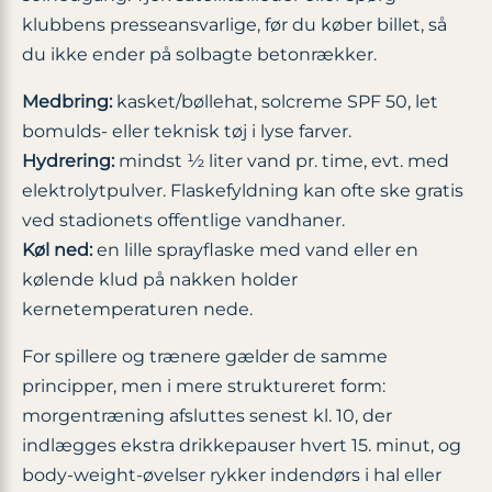
klubbens presseansvarlige, før du køber billet, så
du ikke ender på solbagte betonrækker.
Medbring:
kasket/bøllehat, solcreme SPF 50, let
bomulds- eller teknisk tøj i lyse farver.
Hydrering:
mindst ½ liter vand pr. time, evt. med
elektrolytpulver. Flaskefyldning kan ofte ske gratis
ved stadionets offentlige vandhaner.
Køl ned:
en lille sprayflaske med vand eller en
kølende klud på nakken holder
kernetemperaturen nede.
For spillere og trænere gælder de samme
principper, men i mere struktureret form:
morgentræning afsluttes senest kl. 10, der
indlægges ekstra drikkepauser hvert 15. minut, og
body-weight-øvelser rykker indendørs i hal eller