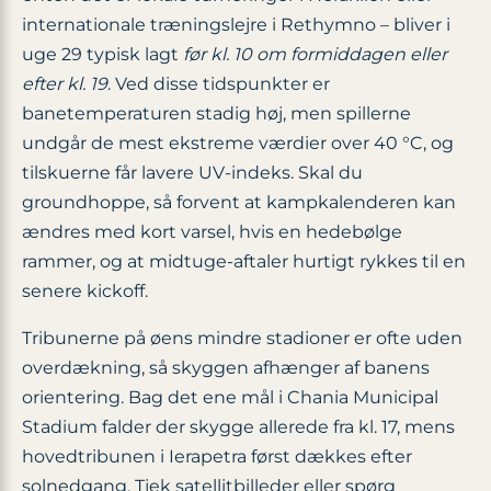
internationale træningslejre i Rethymno – bliver i
uge 29 typisk lagt
før kl. 10 om formiddagen eller
efter kl. 19
. Ved disse tidspunkter er
banetemperaturen stadig høj, men spillerne
undgår de mest ekstreme værdier over 40 °C, og
tilskuerne får lavere UV-indeks. Skal du
groundhoppe, så forvent at kampkalenderen kan
ændres med kort varsel, hvis en hedebølge
rammer, og at midtuge-aftaler hurtigt rykkes til en
senere kickoff.
Tribunerne på øens mindre stadioner er ofte uden
overdækning, så skyggen afhænger af banens
orientering. Bag det ene mål i Chania Municipal
Stadium falder der skygge allerede fra kl. 17, mens
hovedtribunen i Ierapetra først dækkes efter
solnedgang. Tjek satellitbilleder eller spørg