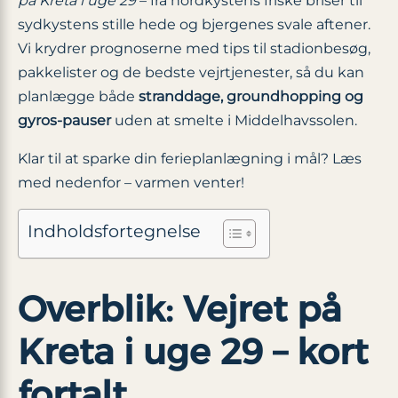
på Kreta i uge 29
– fra nordkystens friske briser til
sydkystens stille hede og bjergenes svale aftener.
Vi krydrer prognoserne med tips til stadionbesøg,
pakkelister og de bedste vejrtjenester, så du kan
planlægge både
stranddage, groundhopping og
gyros-pauser
uden at smelte i Middelhavssolen.
Klar til at sparke din ferieplanlægning i mål? Læs
med nedenfor – varmen venter!
Indholdsfortegnelse
Overblik: Vejret på
Kreta i uge 29 – kort
fortalt