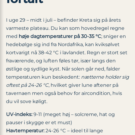
I uge 29 – midt i juli – befinder Kreta sig på årets
varmeste plateau. Du kan som hovedregel regne
med
høje dagtemperaturer på 30-35 °C
; sniger en
hedebølge sig ind fra Nordafrika, kan kviksølvet
kortvarigt nå 38-42 °C i lavlandet. Regn er stort set
fraværende, og luften føles tør, især langs den
østlige og sydlige kyst. Når solen går ned, falder
temperaturen kun beskedent:
nætterne holder sig
oftest på 24-26 °C
, hvilket giver lune aftener på
tavernaen men også behov for aircondition, hvis
du vil sove køligt.
UV-indeks:
9-11 (meget høj – solcreme, hat og
pauser i skygge er et must)
Havtemperatur:
24-26 °C – ideel til lange