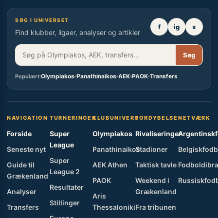
SØG I UNIVERSET
f
ig
x
Find klubber, ligaer, analyser og artikler
Søg
Olympiakos
Panathinaikos
AEK
PAOK
Transfers
Populært:
NAVIGATION
TURNERINGER
KLUBUNIVERS
FORDYBELSE
NETVÆRK
Forside
Super
Olympiakos
Rivaliseringer
Argentinsk
League
Seneste nyt
Panathinaikos
Stadioner
Belgiskfodb
Super
Guide til
AEK Athen
Taktisk tavle
Fodboldibra
League 2
Grækenland
PAOK
Weekend i
Russiskfod
Resultater
Analyser
Grækenland
Aris
Stillinger
Transfers
Thessaloniki
Fra tribunen