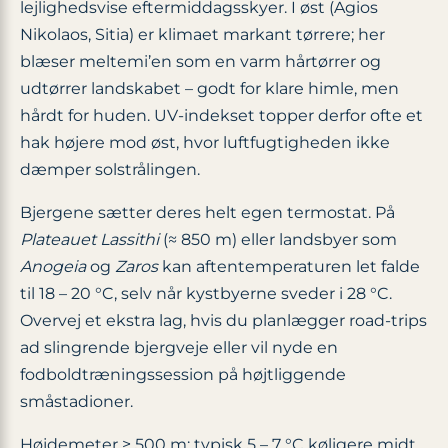
lejlighedsvise eftermiddags­skyer. I øst (Agios
Nikolaos, Sitia) er klimaet markant tørrere; her
blæser meltemi’en som en varm hårtørrer og
udtørrer landskabet – godt for klare himle, men
hårdt for huden. UV-indekset topper derfor ofte et
hak højere mod øst, hvor luftfugtigheden ikke
dæmper solstrålingen.
Bjergene sætter deres helt egen termostat. På
Plateauet Lassithi
(≈ 850 m) eller landsbyer som
Anogeia
og
Zaros
kan aftentemperaturen let falde
til 18 – 20 °C, selv når kystbyerne sveder i 28 °C.
Overvej et ekstra lag, hvis du planlægger road-trips
ad slingrende bjergveje eller vil nyde en
fodboldtrænings­session på højtliggende
småstadioner.
Højdemeter ≥ 500 m: typisk 5 – 7 °C køligere midt