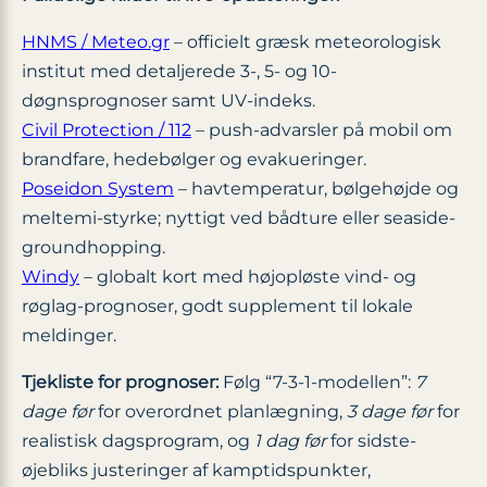
HNMS / Meteo.gr
– officielt græsk meteorologisk
institut med detaljerede 3-, 5- og 10-
døgnsprognoser samt UV-indeks.
Civil Protection / 112
– push-advarsler på mobil om
brandfare, hedebølger og evakueringer.
Poseidon System
– havtemperatur, bølgehøjde og
meltemi-styrke; nyttigt ved bådture eller seaside-
groundhopping.
Windy
– globalt kort med højopløste vind- og
røglag-prognoser, godt supplement til lokale
meldinger.
Tjekliste for prognoser:
Følg “7-3-1-modellen”:
7
dage før
for overordnet planlægning,
3 dage før
for
realistisk dagsprogram, og
1 dag før
for sidste-
øjebliks justeringer af kamptidspunkter,