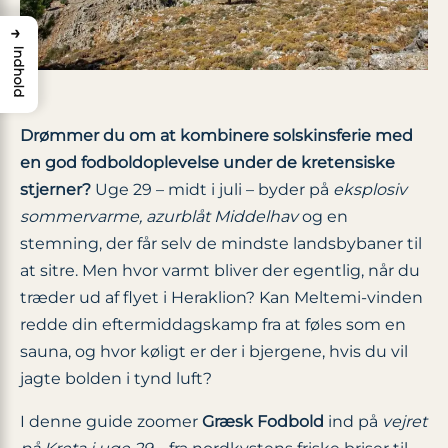
→
Indhold
Drømmer du om at kombinere solskinsferie med
en god fodboldoplevelse under de kretensiske
stjerner?
Uge 29 – midt i juli – byder på
eksplosiv
sommervarme, azurblåt Middelhav
og en
stemning, der får selv de mindste landsbybaner til
at sitre. Men hvor varmt bliver der egentlig, når du
træder ud af flyet i Heraklion? Kan Meltemi-vinden
redde din eftermiddagskamp fra at føles som en
sauna, og hvor køligt er der i bjergene, hvis du vil
jagte bolden i tynd luft?
I denne guide zoomer
Græsk Fodbold
ind på
vejret