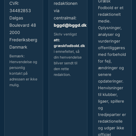
Græsk
CVR:
redaktionen
Fodbold er et
34482853
via
redaktionelt
Dalgas
centralmail:
medie.
Boulevard 48
bggd@bggd.dk
Oplysninger,
2000
Skriv venligst
analyser og
Frederiksberg
att:
vurderinger
græskfodbold.dk
Danmark
offentliggøres
i emnefeltet, så
med forbehold
Bemærk:
din henvendelse
for fejl,
Henvendelse og
bliver sendt til
personlig
ændringer og
den rette
kontakt på
senere
redaktion.
adressen er ikke
opdateringer.
mulig.
Henvisninger
til klubber,
ligaer, spillere
og
tredjeparter er
redaktionelle
og udgør ikke
officiel