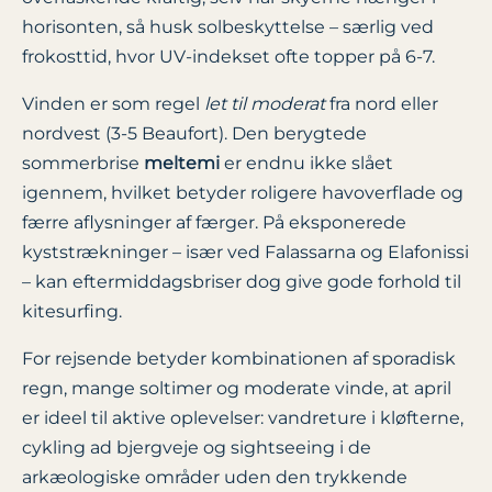
horisonten, så husk solbeskyttelse – særlig ved
frokosttid, hvor UV-indekset ofte topper på 6-7.
Vinden er som regel
let til moderat
fra nord eller
nordvest (3-5 Beaufort). Den berygtede
sommerbrise
meltemi
er endnu ikke slået
igennem, hvilket betyder roligere havoverflade og
færre aflysninger af færger. På eksponerede
kyststrækninger – især ved Falassarna og Elafonissi
– kan eftermiddagsbriser dog give gode forhold til
kitesurfing.
For rejsende betyder kombinationen af sporadisk
regn, mange soltimer og moderate vinde, at april
er ideel til aktive oplevelser: vandreture i kløfterne,
cykling ad bjergveje og sightseeing i de
arkæologiske områder uden den trykkende