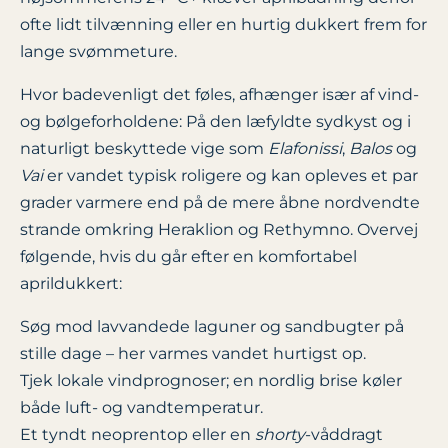
ofte lidt tilvænning eller en hurtig dukkert frem for
lange svømmeture.
Hvor badevenligt det føles, afhænger især af vind-
og bølgeforholdene: På den læfyldte sydkyst og i
naturligt beskyttede vige som
Elafonissi
,
Balos
og
Vai
er vandet typisk roligere og kan opleves et par
grader varmere end på de mere åbne nordvendte
strande omkring Heraklion og Rethymno. Overvej
følgende, hvis du går efter en komfortabel
aprildukkert:
Søg mod lavvandede laguner og sandbugter på
stille dage – her varmes vandet hurtigst op.
Tjek lokale vindprognoser; en nordlig brise køler
både luft- og vandtemperatur.
Et tyndt neoprentop eller en
shorty
-våddragt