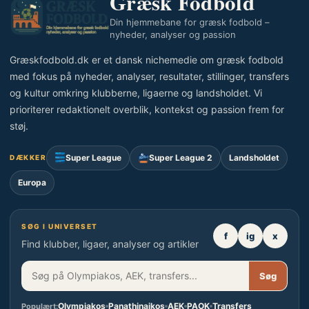
Græsk Fodbold
Din hjemmebane for græsk fodbold –
nyheder, analyser og passion
Græskfodbold.dk er et dansk nichemedie om græsk fodbold
med fokus på nyheder, analyser, resultater, stillinger, transfers
og kultur omkring klubberne, ligaerne og landsholdet. Vi
prioriterer redaktionelt overblik, kontekst og passion frem for
støj.
Super League
Super League 2
Landsholdet
DÆKKER
Europa
SØG I UNIVERSET
f
ig
x
Find klubber, ligaer, analyser og artikler
Søg
Olympiakos
Panathinaikos
AEK
PAOK
Transfers
Populært: