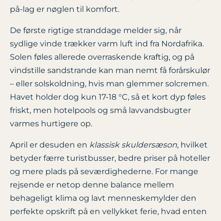
på-lag er nøglen til komfort.
De første rigtige stranddage melder sig, når
sydlige vinde trækker varm luft ind fra Nordafrika.
Solen føles allerede overraskende kraftig, og på
vindstille sandstrande kan man nemt få forårs­kulør
– eller solskoldning, hvis man glemmer solcremen.
Havet holder dog kun 17-18 °C, så et kort dyp føles
friskt, men hotelpools og små lavvandsbugter
varmes hurtigere op.
April er desuden en
klassisk skuldersæson
, hvilket
betyder færre turistbusser, bedre priser på hoteller
og mere plads på seværdighederne. For mange
rejsende er netop denne balance mellem
behageligt klima og lavt menneskemylder den
perfekte opskrift på en vellykket ferie, hvad enten