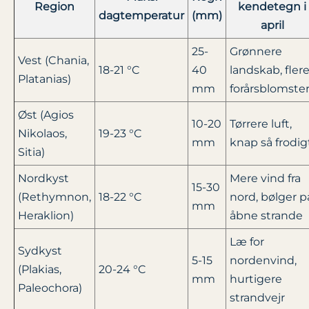
Region
kendetegn i
dagtemperatur
(mm)
april
25-
Grønnere
Vest (Chania,
18-21 °C
40
landskab, fler
Platanias)
mm
forårsblomste
Øst (Agios
10-20
Tørrere luft,
Nikolaos,
19-23 °C
mm
knap så frodig
Sitia)
Nordkyst
Mere vind fra
15-30
(Rethymnon,
18-22 °C
nord, bølger p
mm
Heraklion)
åbne strande
Læ for
Sydkyst
5-15
nordenvind,
(Plakias,
20-24 °C
mm
hurtigere
Paleochora)
strandvejr