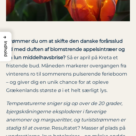
→
Drømmer du om at skifte den danske forårsslud
Indhold
ud med duften af blomstrende appelsintræer og
en lun middelhavsbrise?
Så er april på Kreta et
fristende bud. Måneden markerer overgangen fra
vinterens ro til sommerens pulserende ferieboom
– og giver dig en unik chance for at opleve
Grækenlands største ø i et helt særligt lys.
Temperaturerne sniger sig op over de 20 grader,
bjergskråningerne eksploderer i farverige
anemoner og margueritter, og turiststrømmen er
stadig til at overse.
Resultatet? Masser af plads på