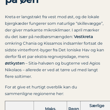
Kreta er langstrakt fra vest mod øst, og de lokale
bjergkæder fungerer som naturlige “skillevægge”,
der giver markante mikroklimaer. I april mærker
du det især på nedbørsmængden:
Vestkreta
omkring Chania og Kissamos indsamler fortsat de
sidste vinterfront-byger fra Det Ioniske Hav og kan
derfor få et par ekstra regnvejrsdage, mens
østkysten
– Sitia-halvøen og bugterne ved Agios
Nikolaos – allerede er ved at tørre ud med langt
flere soltimer.
For at give et hurtigt overblik kan du
sammenligne regionerne her:
Særlige
Maks.
Regn