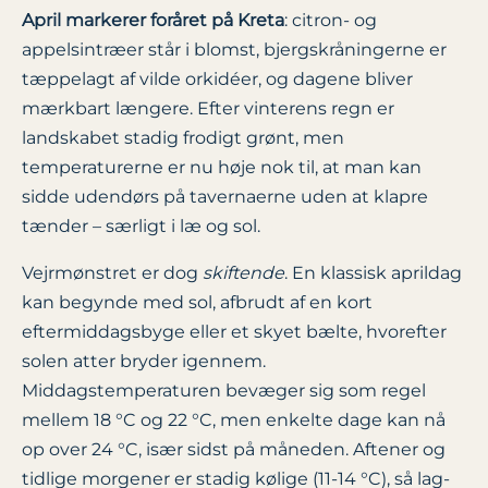
April markerer foråret på Kreta
: citron- og
appelsintræer står i blomst, bjergskråningerne er
tæppe­lagt af vilde orkidéer, og dagene bliver
mærkbart længere. Efter vinterens regn er
landskabet stadig frodigt grønt, men
temperaturerne er nu høje nok til, at man kan
sidde udendørs på tavernaerne uden at klapre
tænder – særligt i læ og sol.
Vejr­mønstret er dog
skiftende
. En klassisk aprildag
kan begynde med sol, afbrudt af en kort
eftermiddagsbyge eller et skyet bælte, hvorefter
solen atter bryder igennem.
Middagstemperaturen bevæger sig som regel
mellem 18 °C og 22 °C, men enkelte dage kan nå
op over 24 °C, især sidst på måneden. Aftener og
tidlige morgener er stadig kølige (11-14 °C), så lag-