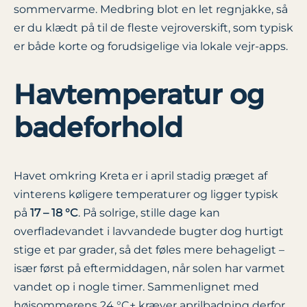
sommervarme. Medbring blot en let regnjakke, så
er du klædt på til de fleste vejroverskift, som typisk
er både korte og forudsigelige via lokale vejr-apps.
Havtemperatur og
badeforhold
Havet omkring Kreta er i april stadig præget af
vinterens køligere temperaturer og ligger typisk
på
17 – 18 °C
. På solrige, stille dage kan
overfladevandet i lavvandede bugter dog hurtigt
stige et par grader, så det føles mere behageligt –
især først på eftermiddagen, når solen har varmet
vandet op i nogle timer. Sammenlignet med
højsommerens 24 °C+ kræver aprilbadning derfor