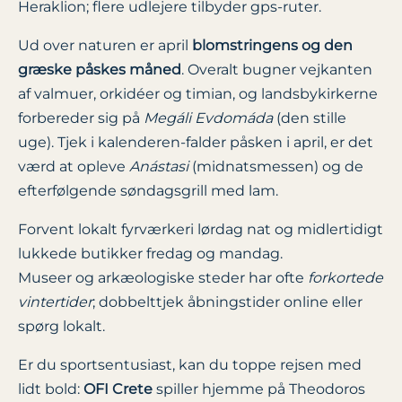
Heraklion; flere udlejere tilbyder gps-ruter.
Ud over naturen er april
blomstringens og den
græske påskes måned
. Overalt bugner vejkanten
af valmuer, orkidéer og timian, og landsbykirkerne
forbereder sig på
Megáli Evdomáda
(den stille
uge). Tjek i kalenderen-falder påsken i april, er det
værd at opleve
Anástasi
(midnatsmessen) og de
efterfølgende søndagsgrill med lam.
Forvent lokalt fyrværkeri lørdag nat og midlertidigt
lukkede butikker fredag og mandag.
Museer og arkæologiske steder har ofte
forkortede
vintertider
; dobbelttjek åbningstider online eller
spørg lokalt.
Er du sportsentusiast, kan du toppe rejsen med
lidt bold:
OFI Crete
spiller hjemme på Theodoros