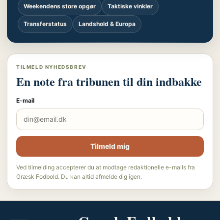
Weekendens store opgør
Taktiske vinkler
Transferstatus
Landshold & Europa
TILMELD NYHEDSBREV
En note fra tribunen til din indbakke
E-mail
Tilmeld mig
Ved tilmelding accepterer du at modtage redaktionelle e-mails fra
Græsk Fodbold. Du kan altid afmelde dig igen.