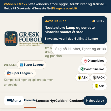
Spring
Weekendens store opgør, formkurver og transferblik fra græsk fodbold
DAGENS FOKUS
Guide til Grækenland
Seneste Nyt
Få ugens overblik
til
indhold
Græsk Fodbold
Liveblik
MATCH PULSE
Næste store kamp og seneste
Din
historier samlet ét sted
hjemmebane
3 nye analyser i dag
Stilling & kampe
for græsk
fodbold –
nyheder,
analyser
og passion
Olympiakos
Super League
DÆKKER
Panathinaikos
Super League 2
AEK
PAOK
Kampe, stillinger og spillere på hver
underside
Aris
Forside
Menu
Seneste Nyt
Guide til Grækenland
Nyhedsbrev
Super League