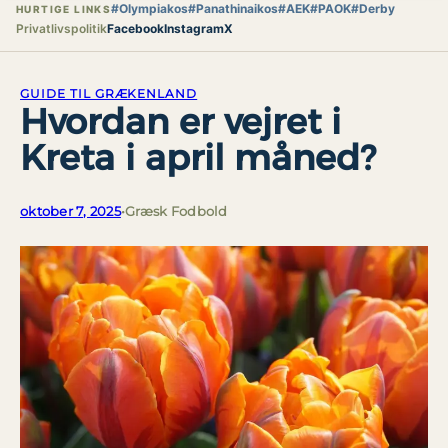
#Olympiakos
#Panathinaikos
#AEK
#PAOK
#Derby
HURTIGE LINKS
Privatlivspolitik
Facebook
Instagram
X
GUIDE TIL GRÆKENLAND
Hvordan er vejret i
Kreta i april måned?
oktober 7, 2025
•
Græsk Fodbold