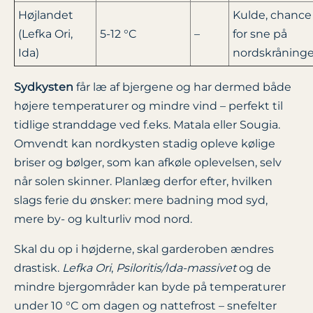
Højlandet
Kulde, chance
(Lefka Ori,
5-12 °C
–
for sne på
Ida)
nordskråninge
Sydkysten
får læ af bjergene og har dermed både
højere temperaturer og mindre vind – perfekt til
tidlige stranddage ved f.eks. Matala eller Sougia.
Omvendt kan nordkysten stadig opleve kølige
briser og bølger, som kan afkøle oplevelsen, selv
når solen skinner. Planlæg derfor efter, hvilken
slags ferie du ønsker: mere badning mod syd,
mere by- og kulturliv mod nord.
Skal du op i højderne, skal garderoben ændres
drastisk.
Lefka Ori
,
Psiloritis/Ida-massivet
og de
mindre bjergområder kan byde på temperaturer
under 10 °C om dagen og nattefrost – snefelter