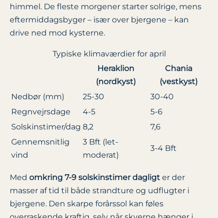
himmel. De fleste morgener starter solrige, mens
eftermiddagsbyger – især over bjergene – kan
drive ned mod kysterne.
Typiske klima­værdier for april
Heraklion
Chania
(nordkyst)
(vestkyst)
Nedbør (mm)
25-30
30-40
Regnvejrsdage
4-5
5-6
Solskinstimer/dag
8,2
7,6
Gennemsnitlig
3 Bft (let-
3-4 Bft
vind
moderat)
Med
omkring 7-9 solskinstimer dagligt
er der
masser af tid til både strandture og udflugter i
bjergene. Den skarpe forårssol kan føles
overraskende kraftig, selv når skyerne hænger i