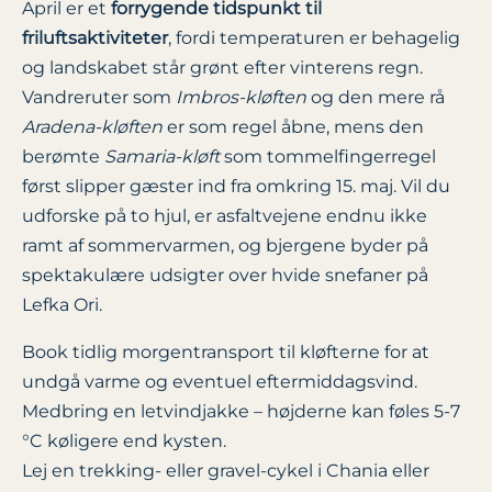
April er et
forrygende tidspunkt til
friluftsaktiviteter
, fordi temperaturen er behagelig
og landskabet står grønt efter vinterens regn.
Vandreruter som
Imbros-kløften
og den mere rå
Aradena-kløften
er som regel åbne, mens den
berømte
Samaria-kløft
som tommelfingerregel
først slipper gæster ind fra omkring 15. maj. Vil du
udforske på to hjul, er asfaltvejene endnu ikke
ramt af sommervarmen, og bjergene byder på
spektakulære udsigter over hvide snefaner på
Lefka Ori.
Book tidlig morgentransport til kløfterne for at
undgå varme og eventuel eftermiddagsvind.
Medbring en letvindjakke – højderne kan føles 5-7
°C køligere end kysten.
Lej en trekking- eller gravel-cykel i Chania eller