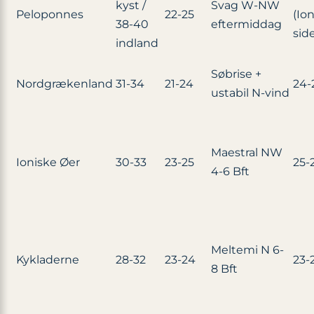
kyst /
Svag W-NW
Peloponnes
22-25
(Io
38-40
eftermiddag
sid
indland
Søbrise +
Nordgrækenland
31-34
21-24
24-
ustabil N-vind
Maestral NW
Ioniske Øer
30-33
23-25
25-
4-6 Bft
Meltemi N 6-
Kykladerne
28-32
23-24
23-
8 Bft