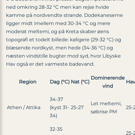
ned omkring 28-32 °C men kan rejse hvide
kamme på nordvendte strande. Dodekaneserne
ligger midt imellem med 30-34 °C og mere
moderat meltemi, og på Kreta skaber øens
topografi et todelt billede: køligere (29-32 °C) og
blæsende nordkyst, men hede (34-36 °C) og
næsten vindstille bugter mod syd, hvor Libyske
Hav også er det varmeste badevand.
Dominerende
Region
Dag (°C)
Nat (°C)
Hav
vind
34-37
Let meltemi,
Athen / Attika
(kyst 31-
25-27
25-
søbrise PM
34)
32-35
25-