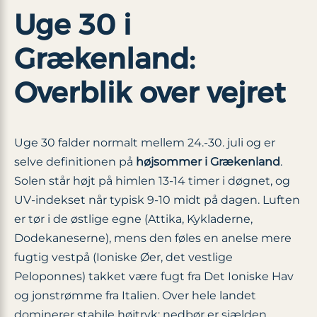
Uge 30 i
Grækenland:
Overblik over vejret
Uge 30 falder normalt mellem 24.-30. juli og er
selve definitionen på
højsommer i Grækenland
.
Solen står højt på himlen 13-14 timer i døgnet, og
UV-indekset når typisk 9-10 midt på dagen. Luften
er tør i de østlige egne (Attika, Kykladerne,
Dodekaneserne), mens den føles en anelse mere
fugtig vestpå (Ioniske Øer, det vestlige
Peloponnes) takket være fugt fra Det Ioniske Hav
og jonstrømme fra Italien. Over hele landet
dominerer stabile højtryk: nedbør er sjælden,