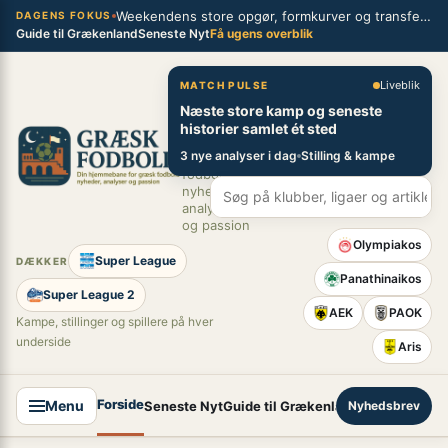
Spring
Weekendens store opgør, formkurver og transferblik fra græsk fodbold
×
DAGENS FOKUS
Guide til Grækenland
Seneste Nyt
Få ugens overblik
til
indhold
Græsk Fodbold
Liveblik
MATCH PULSE
Næste store kamp og seneste
Din
historier samlet ét sted
hjemmebane
3 nye analyser i dag
Stilling & kampe
for græsk
fodbold –
nyheder,
analyser
og passion
Olympiakos
Super League
DÆKKER
Panathinaikos
Super League 2
AEK
PAOK
Kampe, stillinger og spillere på hver
underside
Aris
Forside
Menu
Seneste Nyt
Guide til Grækenland
Nyhedsbrev
Super League