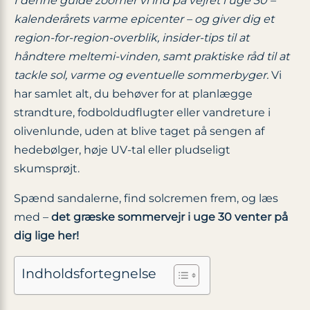
I denne guide zoomer vi ind på vejret i uge 30 –
kalenderårets varme epicenter – og giver dig et
region-for-region-overblik, insider-tips til at
håndtere meltemi-vinden, samt praktiske råd til at
tackle sol, varme og eventuelle sommerbyger.
Vi
har samlet alt, du behøver for at planlægge
strandture, fodboldudflugter eller vandreture i
olivenlunde, uden at blive taget på sengen af
hedebølger, høje UV-tal eller pludseligt
skumsprøjt.
Spænd sandalerne, find solcremen frem, og læs
med –
det græske sommervejr i uge 30 venter på
dig lige her!
Indholdsfortegnelse