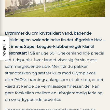
Drømmer du om krystalklart vand, bagende
solskin og en svalende brise fra det Ægæiske Hav –
→
Indhold
alt imens Super League-klubberne gør klar til
sæsonstart?
Så er uge 30 i Grækenland lige præcis
det tidspunkt, hvor landet viser sig fra sin mest
sommerglødende side. Men før du pakker
strandtasken og sætter kurs mod Olympiakos’
eller PAOKs træningsanlæg som et pit-stop, er det
værd at kende de vejrmæssige finesser, der kan
gøre forskellen mellem en uforglemmelig ferie og
en sveddryppende prøvelse.