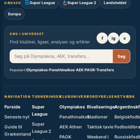
Super League
Super League 2
Landsholdet
DÆKKER
Europa
SØG I UNIVERSET
f
ig
x
Find klubber, ligaer, analyser og artikler
Søg
Olympiakos
Panathinaikos
AEK
PAOK
Transfers
Populært:
NAVIGATION
TURNERINGER
KLUBUNIVERS
FORDYBELSE
NETVÆRK
Forside
Super
Olympiakos
Rivaliseringer
Argentinsk
League
Seneste nyt
Panathinaikos
Stadioner
Belgiskfodb
Super
Guide til
AEK Athen
Taktisk tavle
Fodboldibra
League 2
Grækenland
PAOK
Weekend i
Russiskfod