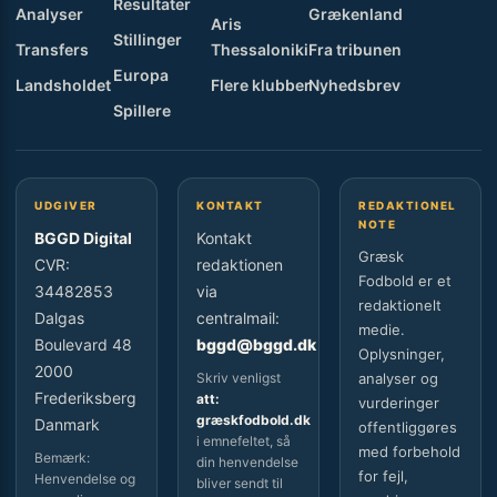
Resultater
Analyser
Grækenland
Aris
Stillinger
Transfers
Thessaloniki
Fra tribunen
Europa
Landsholdet
Flere klubber
Nyhedsbrev
Spillere
UDGIVER
KONTAKT
REDAKTIONEL
NOTE
BGGD Digital
Kontakt
Græsk
CVR:
redaktionen
Fodbold er et
34482853
via
redaktionelt
Dalgas
centralmail:
medie.
Boulevard 48
bggd@bggd.dk
Oplysninger,
2000
Skriv venligst
analyser og
Frederiksberg
att:
vurderinger
græskfodbold.dk
Danmark
offentliggøres
i emnefeltet, så
med forbehold
Bemærk:
din henvendelse
for fejl,
Henvendelse og
bliver sendt til