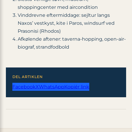
shoppingcenter med aircondition
Vinddrevne eftermiddage: sejltur langs
Naxos’ vestkyst, kite i Paros, windsurf ved
Prasonisi (Rhodos)
Afkølende aftener: taverna-hopping, open-air-
biograf, strandfodbold
DEL ARTIKLEN
Facebook
X
WhatsApp
Kopiér link