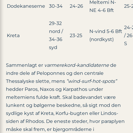
Meltemi N-
Dodekaneserne
30-34
24-26
25-
NE 4-6 Bft
29-32
24-
nord /
N-vind 5-6 Bft
Kreta
23-25
/ 26
34-36
(nordkyst)
S
syd
Sammenlagt er
varmerekord-kandidaterne
de
indre dele af Peloponnes og den centrale
Thessalyske slette, mens
”wind-surf-hot-spots”
hedder Paros, Naxos og Karpathos under
meltemiens fulde kraft. Skal badevandet være
lunkent og bølgerne beskedne, så sigt mod den
sydlige kyst af Kreta, Korfu-bugten eller Lindos-
siden af Rhodos. De eneste steder, hvor paraplyen
måske skal frem, er bjergområderne i