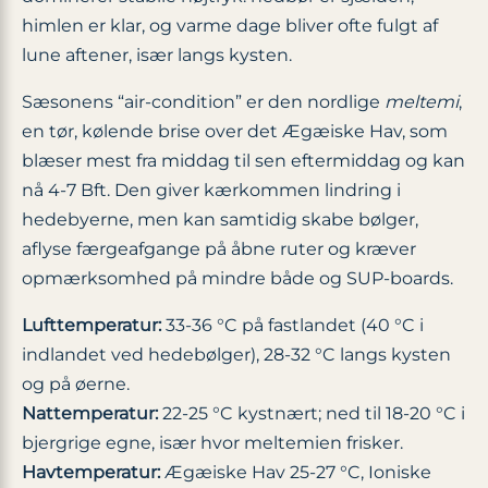
himlen er klar, og varme dage bliver ofte fulgt af
lune aftener, især langs kysten.
Sæsonens “air-condition” er den nordlige
meltemi
,
en tør, kølende brise over det Ægæiske Hav, som
blæser mest fra middag til sen eftermiddag og kan
nå 4-7 Bft. Den giver kærkommen lindring i
hedebyerne, men kan samtidig skabe bølger,
aflyse færgeafgange på åbne ruter og kræver
opmærksomhed på mindre både og SUP-boards.
Lufttemperatur:
33-36 °C på fastlandet (40 °C i
indlandet ved hedebølger), 28-32 °C langs kysten
og på øerne.
Nattemperatur:
22-25 °C kystnært; ned til 18-20 °C i
bjergrige egne, især hvor meltemien frisker.
Havtemperatur:
Ægæiske Hav 25-27 °C, Ioniske