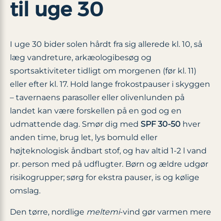
til uge 30
I uge 30 bider solen hårdt fra sig allerede kl. 10, så
læg vandreture, arkæologibesøg og
sportsaktiviteter tidligt om morgenen (før kl. 11)
eller efter kl. 17. Hold lange frokostpauser i skyggen
– tavernaens parasoller eller olivenlunden på
landet kan være forskellen på en god og en
udmattende dag. Smør dig med
SPF 30-50
hver
anden time, brug let, lys bomuld eller
højteknologisk åndbart stof, og hav altid 1-2 l vand
pr. person med på udflugter. Børn og ældre udgør
risikogrupper; sørg for ekstra pauser, is og kølige
omslag.
Den tørre, nordlige
meltemi
-vind gør varmen mere