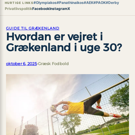
#Olympiakos
#Panathinaikos
#AEK
#PAOK
#Derby
HURTIGE LINKS
Privatlivspolitik
Facebook
Instagram
X
GUIDE TIL GRÆKENLAND
Hvordan er vejret i
Grækenland i uge 30?
oktober 6, 2025
•
Græsk Fodbold