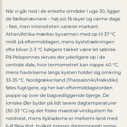
Når vi går ned i de enkelte områder i uge 30, ligger
de fællesnævnere – høj sol, få skyer og varme dage
– fast, men intensiteten varierer markant.
Athen/Attika mærker byvarmen med op til 37 °C
midt på eftermiddagen, mens kyststrækningen
ofte bliver 2-3 °C køligere takket være let søbrise.
På Peloponnes skrues der yderligere op i de
centrale dale, hvor termometret kan nappe 40 °C,
mens havbriserne langs kysten holder sig omkring
33-35 °C. Nordgrækenland (Thessaloniki/Halkidiki)
føles fugtigere, og her kan eftermiddagstorden
poppe op over de bagvedliggende bjerge. De
Ioniske Øer byder på lidt lavere dagtemperaturer
(30-33 °C) og det friske maestral-vindsystem fra
nordvest, mens Kykladerne er meltemi-land med
6-8 Beaufort, hvilket presser dagtemperaturerne