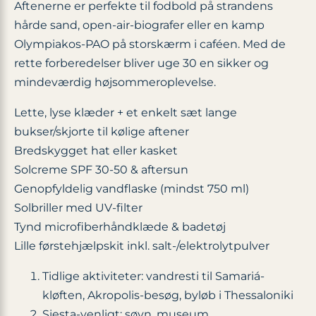
Aftenerne er perfekte til fodbold på strandens
hårde sand, open-air-biografer eller en kamp
Olympiakos-PAO på storskærm i caféen. Med de
rette forberedelser bliver uge 30 en sikker og
mindeværdig højsommeroplevelse.
Lette, lyse klæder + et enkelt sæt lange
bukser/skjorte til kølige aftener
Bredskygget hat eller kasket
Solcreme SPF 30-50 & aftersun
Genopfyldelig vandflaske (mindst 750 ml)
Solbriller med UV-filter
Tynd microfiberhåndklæde & badetøj
Lille førstehjælpskit inkl. salt-/elektrolytpulver
Tidlige aktiviteter: vandresti til Samariá-
kløften, Akropolis-besøg, byløb i Thessaloniki
Siesta-venligt: søvn, museum,