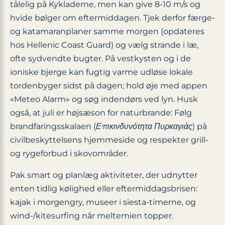
tålelig på Kykladerne, men kan give 8-10 m/s og
hvide bølger om eftermiddagen. Tjek derfor færge-
og katamaranplaner samme morgen (opdateres
hos Hellenic Coast Guard) og vælg strande i læ,
ofte sydvendte bugter. På vestkysten og i de
ioniske bjerge kan fugtig varme udløse lokale
tordenbyger sidst på dagen; hold øje med appen
«Meteo Alarm» og søg indendørs ved lyn. Husk
også, at juli er højsæson for naturbrande: Følg
brandfaringsskalaen (
Επικινδυνότητα Πυρκαγιάς
) på
civilbeskyttelsens hjemmeside og respekter grill-
og rygeforbud i skovområder.
Pak smart og planlæg aktiviteter, der udnytter
enten tidlig kølighed eller eftermiddagsbrisen:
kajak i morgengry, museer i siesta-timerne, og
wind-/kitesurfing når meltemien topper.