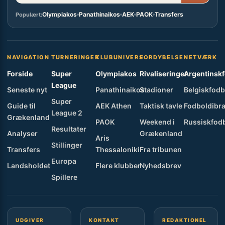
Olympiakos
Panathinaikos
AEK
PAOK
Transfers
Populært:
NAVIGATION
TURNERINGER
KLUBUNIVERS
FORDYBELSE
NETVÆRK
Forside
Super
Olympiakos
Rivaliseringer
Argentinsk
League
Seneste nyt
Panathinaikos
Stadioner
Belgiskfodb
Super
Guide til
AEK Athen
Taktisk tavle
Fodboldibra
League 2
Grækenland
PAOK
Weekend i
Russiskfod
Resultater
Analyser
Grækenland
Aris
Stillinger
Transfers
Thessaloniki
Fra tribunen
Europa
Landsholdet
Flere klubber
Nyhedsbrev
Spillere
UDGIVER
KONTAKT
REDAKTIONEL