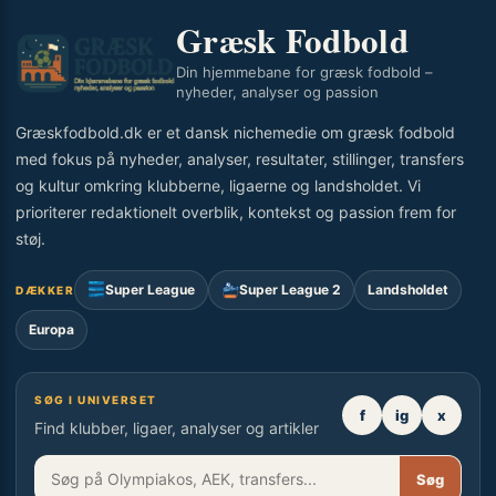
Græsk Fodbold
Din hjemmebane for græsk fodbold –
nyheder, analyser og passion
Græskfodbold.dk er et dansk nichemedie om græsk fodbold
med fokus på nyheder, analyser, resultater, stillinger, transfers
og kultur omkring klubberne, ligaerne og landsholdet. Vi
prioriterer redaktionelt overblik, kontekst og passion frem for
støj.
Super League
Super League 2
Landsholdet
DÆKKER
Europa
SØG I UNIVERSET
f
ig
x
Find klubber, ligaer, analyser og artikler
Søg