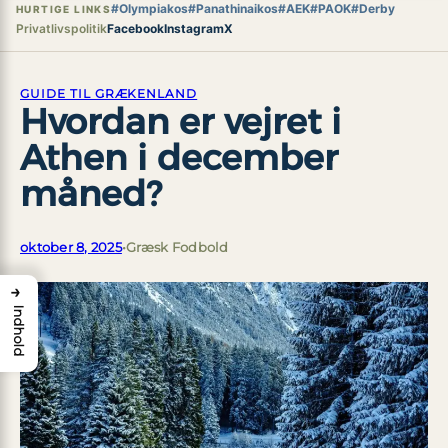
#Olympiakos
#Panathinaikos
#AEK
#PAOK
#Derby
HURTIGE LINKS
Privatlivspolitik
Facebook
Instagram
X
GUIDE TIL GRÆKENLAND
Hvordan er vejret i
Athen i december
måned?
oktober 8, 2025
•
Græsk Fodbold
→
Indhold