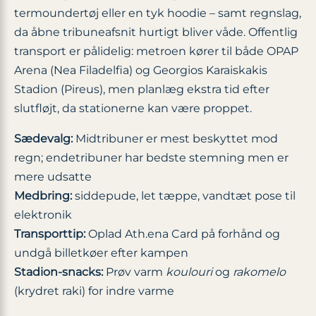
termoundertøj eller en tyk hoodie – samt regnslag,
da åbne tribuneafsnit hurtigt bliver våde. Offentlig
transport er pålidelig: metroen kører til både OPAP
Arena (Nea Filadelfia) og Georgios Karaiskakis
Stadion (Pireus), men planlæg ekstra tid efter
slutfløjt, da stationerne kan være proppet.
Sædevalg:
Midtribuner er mest beskyttet mod
regn; endetribuner har bedste stemning men er
mere udsatte
Medbring:
siddepude, let tæppe, vandtæt pose til
elektronik
Transporttip:
Oplad Ath.ena Card på forhånd og
undgå billetkøer efter kampen
Stadion-snacks:
Prøv varm
koulouri
og
rakomelo
(krydret raki) for indre varme