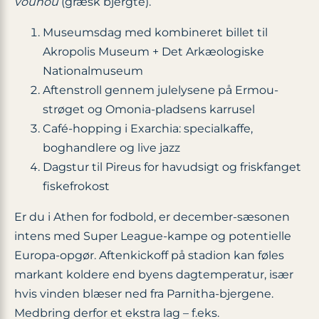
vounou
(græsk bjergte).
Museumsdag med kombineret billet til
Akropolis Museum + Det Arkæologiske
Nationalmuseum
Aftenstroll gennem julelysene på Ermou-
strøget og Omonia-pladsens karrusel
Café-hopping i Exarchia: specialkaffe,
boghandlere og live jazz
Dagstur til Pireus for havudsigt og friskfanget
fiskefrokost
Er du i Athen for fodbold, er december-sæsonen
intens med Super League-kampe og potentielle
Europa-opgør. Aftenkickoff på stadion kan føles
markant koldere end byens dagtemperatur, især
hvis vinden blæser ned fra Parnitha-bjergene.
Medbring derfor et ekstra lag – f.eks.