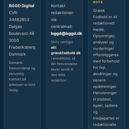
NOTE
BGGD Digital
Kontakt
Græsk
CVR:
redaktionen
Fodbold er et
34482853
via
redaktionelt
Dalgas
centralmail:
medie.
Boulevard 48
bggd@bggd.dk
Oplysninger,
2000
Skriv venligst
analyser og
Frederiksberg
att:
vurderinger
græskfodbold.dk
Danmark
offentliggøres
i emnefeltet, så
med forbehold
Bemærk:
din henvendelse
for fejl,
Henvendelse og
bliver sendt til
personlig
ændringer og
den rette
kontakt på
senere
redaktion.
adressen er ikke
opdateringer.
mulig.
Henvisninger
til klubber,
ligaer, spillere
og
tredjeparter er
redaktionelle