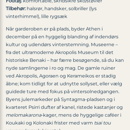
Fodtøj:
komfortable, skridsikre sko/støvler
Tilbehør:
halsrør, handsker, solbriller (lys
vinterhimmel), lille rygsæk
Når garderoben er på plads, byder Athen i
december på en hyggelig blanding af indendørs
kultur og udendørs vinterstemning. Museerne –
fra det ultramoderne Akropolis Museum til det
historiske Benaki – har færre besøgende, så du kan
nyde samlingerne i ro og mag. De gamle ruiner
ved Akropolis, Agoraen og Kerameikos er stadig
åbne; kom tidligt for at udnytte sollyset, eller vælg
guidede ture med fokus på vintersolnedgangen.
Byens julemarkeder på Syntagma-pladsen og i
kvarteret Psirri dufter af kanel, ristede kastanjer og
melomakarona
-kager, mens de hyggelige caféer i
Koukaki og Kolonaki frister med varm
tsai tou