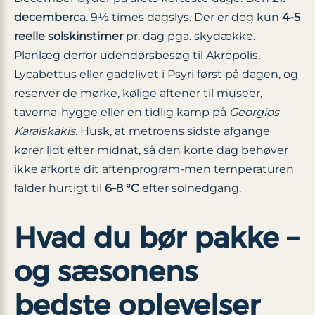
december
ca. 9½ times dagslys. Der er dog kun
4-5
reelle solskinstimer
pr. dag pga. skydække.
Planlæg derfor udendørsbesøg til Akropolis,
Lycabettus eller gadelivet i Psyri først på dagen, og
reserver de mørke, kølige aftener til museer,
taverna-hygge eller en tidlig kamp på
Georgios
Karaiskakis
. Husk, at metroens sidste afgange
kører lidt efter midnat, så den korte dag behøver
ikke afkorte dit aftenprogram-men temperaturen
falder hurtigt til
6-8 °C
efter solnedgang.
Hvad du bør pakke –
og sæsonens
bedste oplevelser