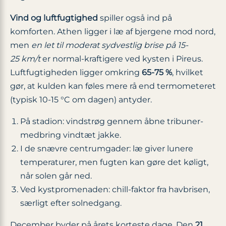
Vind og luftfugtighed
spiller også ind på
komforten. Athen ligger i læ af bjergene mod nord,
men
en let til moderat sydvestlig brise på 15-
25 km/t
er normal-kraftigere ved kysten i Pireus.
Luftfugtigheden ligger omkring
65-75 %
, hvilket
gør, at kulden kan føles mere rå end termometeret
(typisk 10-15 °C om dagen) antyder.
På stadion: vindstrøg gennem åbne tribuner-
medbring vindtæt jakke.
I de snævre centrumgader: læ giver lunere
temperaturer, men fugten kan gøre det køligt,
når solen går ned.
Ved kystpromenaden: chill-faktor fra havbrisen,
særligt efter solnedgang.
December byder på årets korteste dage. Den
21.