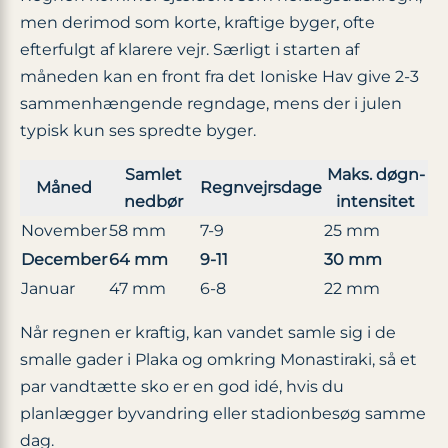
men derimod som korte, kraftige byger, ofte
efterfulgt af klarere vejr. Særligt i starten af
måneden kan en front fra det Ioniske Hav give 2-3
sammenhængende regndage, mens der i julen
typisk kun ses spredte byger.
Samlet
Maks. døgn-
Måned
Regnvejrsdage
nedbør
intensitet
November
58 mm
7-9
25 mm
December
64 mm
9-11
30 mm
Januar
47 mm
6-8
22 mm
Når regnen er kraftig, kan vandet samle sig i de
smalle gader i Plaka og omkring Monastiraki, så et
par vandtætte sko er en god idé, hvis du
planlægger byvandring eller stadionbesøg samme
dag.