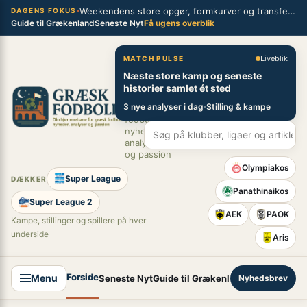
Spring
Weekendens store opgør, formkurver og transferblik fra græsk fodbold
×
DAGENS FOKUS
Guide til Grækenland
Seneste Nyt
Få ugens overblik
til
indhold
Græsk Fodbold
Liveblik
MATCH PULSE
Næste store kamp og seneste
Din
historier samlet ét sted
hjemmebane
3 nye analyser i dag
Stilling & kampe
for græsk
fodbold –
nyheder,
analyser
og passion
Olympiakos
Super League
DÆKKER
Panathinaikos
Super League 2
AEK
PAOK
Kampe, stillinger og spillere på hver
underside
Aris
Forside
Menu
Seneste Nyt
Guide til Grækenland
Nyhedsbrev
Super League