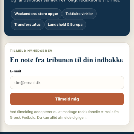
Weekendens store opgør
Taktiske vinkler
Transferstatus
Landshold & Europa
TILMELD NYHEDSBREV
En note fra tribunen til din indbakke
E-mail
Tilmeld mig
Ved tilmelding accepterer du at modtage redaktionelle e-mails fra
Græsk Fodbold. Du kan altid afmelde dig igen.