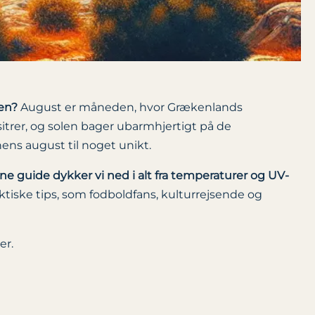
en?
August er måneden, hvor Grækenlands
sitrer, og solen bager ubarmhjertigt på de
ns august til noget unikt.
ne guide dykker vi ned i alt fra temperaturer og UV-
aktiske tips, som fodboldfans, kulturrejsende og
er.