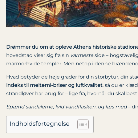
Drømmer du om at opleve Athens historiske stadione
hovedstad viser sig fra sin
varmeste
side – bogstavelig
marmorhvide templer. Men netop i denne brændende 
Hvad betyder de høje grader for din storbytur, din st
indeks til meltemi-briser og luftkvalitet
, så du er klæ
strandløver har brug for – lige fra, hvornår du skal bes
Spænd sandalerne, fyld vandflasken, og læs med
– di
Indholdsfortegnelse