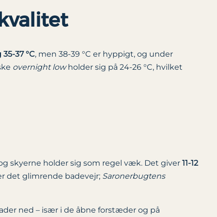
kvalitet
 35-37 °C
, men 38-39 °C er hyppigt, og under
iske
overnight low
holder sig på 24-26 °C, hvilket
 skyerne holder sig som regel væk. Det giver
11-12
 er det glimrende badevejr;
Saronerbugtens
ader ned – især i de åbne forstæder og på