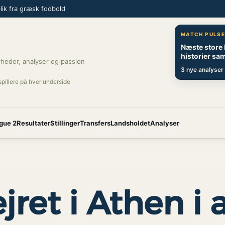
ik fra græsk fodbold
MATCH PULS
Næste store
historier sam
heder, analyser og passion
3 nye analyser 
spillere på hver underside
gue 2
Resultater
Stillinger
Transfers
Landsholdet
Analyser
jret i Athen i