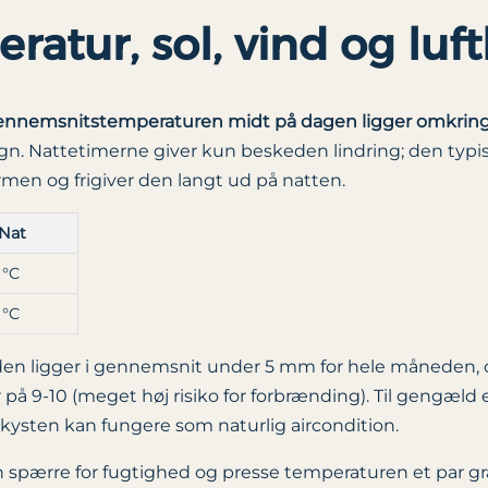
atur, sol, vind og luft
nnemsnits­temperaturen midt på dagen ligger omkring
døgn. Nattetimerne giver kun beskeden lindring; den typ
men og frigiver den langt ud på natten.
Nat
 °C
 °C
ligger i gennemsnit under 5 mm for hele måneden, og
 på 9-10 (meget høj risiko for forbrænding). Til gengæld
 kysten kan fungere som naturlig aircondition.
an spærre for fugtighed og presse temperaturen et par gr