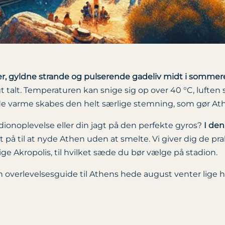
r, gyldne strande og pulserende gadeliv midt i sommer
t talt. Temperaturen kan snige sig op over 40 °C, luften 
varme skabes den helt særlige stemning, som gør Athe
adionoplevelse eller din jagt på den perfekte gyros?
I den
dt på til at nyde Athen uden at smelte. Vi giver dig de pr
tige Akropolis, til hvilket sæde du bør vælge på stadion.
n overlevelsesguide til Athens hede august venter lige h