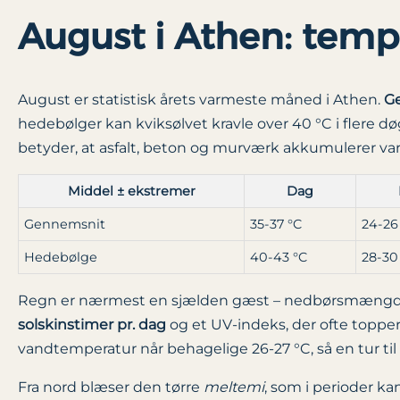
August i Athen: temper
August er statistisk årets varmeste måned i Athen.
Ge
hedebølger kan kviksølvet kravle over 40 °C i flere 
betyder, at asfalt, beton og murværk akkumulerer var
Middel ± ekstremer
Dag
Gennemsnit
35-37 °C
24-26
Hedebølge
40-43 °C
28-30
Regn er nærmest en sjælden gæst – nedbørsmængden 
solskinstimer pr. dag
og et UV-indeks, der ofte topper
vandtemperatur når behagelige 26-27 °C, så en tur til
Fra nord blæser den tørre
meltemi
, som i perioder k