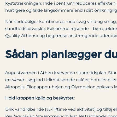
kyststrækningen. Inde i centrum reduceres effekten
hurtigere og falde langsommere end i det omkringlig
Når hedebølger kombineres med svag vind og smog
sundheds­advarsler. Følsomme rejsende – børn, ældre
Quality Athens» og begrænse anstrengende udendørs 
Sådan planlægger du
Augustvarmen i Athen kræver en stram tidsplan. Sta
en
siesta
– søg ind i klimatiserede caféer, hoteller e
Akropolis, Filopappou-højen og Olympieion opleves lang
Hold kroppen kølig og beskyttet:
Drik vand løbende (½-1 l/time ved aktivitet) og tilføj el
Kør
lag-på-lag letvægtsprincip:
lyst, løstsiddende bomu