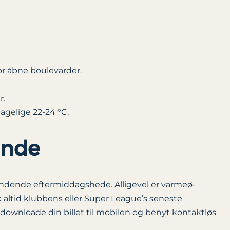
or åbne boulevarder.
r.
gelige 22-24 °C.
ende
ændende eftermiddagshede. Alligevel er varmeø-
k altid klubbens eller Super League’s seneste
t downloade din billet til mobilen og benyt kontaktløs