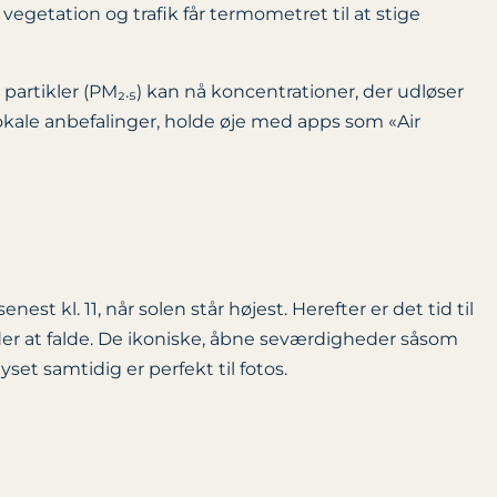
vegetation og trafik får termometret til at stige
 partikler (PM₂.₅) kan nå koncentrationer, der udløser
kale anbefalinger, holde øje med apps som «Air
est kl. 11, når solen står højest. Herefter er det tid til
nder at falde. De ikoniske, åbne seværdigheder såsom
set samtidig er perfekt til fotos.