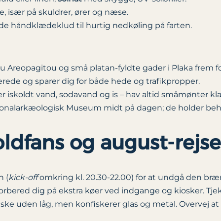
især på skuldrer, ører og næse.
nde håndklædeklud til hurtig nedkøling på farten.
u Areopagitou og små platan-fyldte gader i Plaka frem f
ionerede og sparer dig for både hede og trafikpropper.
 iskoldt vand, sodavand og is – hav altid småmønter kla
onalarkæologisk Museum midt på dagen; de holder beha
boldfans og august-rejs
n (
kick-off
omkring kl. 20.30-22.00) for at undgå den br
 forbered dig på ekstra køer ved indgange og kiosker. Tje
laske uden låg, men konfiskerer glas og metal. Overvej a