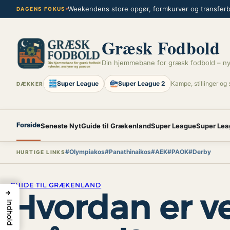
Spring
Weekendens store opgør, formkurver og transferbl
DAGENS FOKUS
til
indhold
Græsk Fodbold
Din hjemmebane for græsk fodbold – ny
Super League
Super League 2
Kampe, stillinger og 
DÆKKER
Forside
Seneste Nyt
Guide til Grækenland
Super League
Super Lea
#Olympiakos
#Panathinaikos
#AEK
#PAOK
#Derby
HURTIGE LINKS
GUIDE TIL GRÆKENLAND
→
Hvordan er ve
Indhold