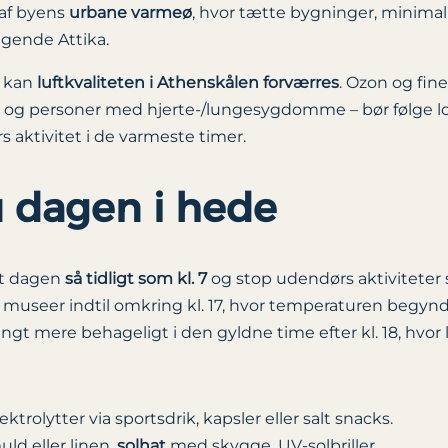
 af byens
urbane varmeø
, hvor tætte bygninger, minimal 
gende Attika.
, kan
luftkvaliteten i Athenskålen forværres
. Ozon og fine
 og personer med hjerte-/lungesygdomme – bør følge lo
aktivitet i de varmeste timer.
 dagen i hede
rt dagen
så tidligt som kl. 7
og stop udendørs aktiviteter sen
ller museer indtil omkring kl. 17, hvor temperaturen begy
t mere behageligt i den gyldne time efter kl. 18, hvor ly
ektrolytter via sportsdrik, kapsler eller salt snacks.
ld eller linen,
solhat
med skygge, UV-solbriller.