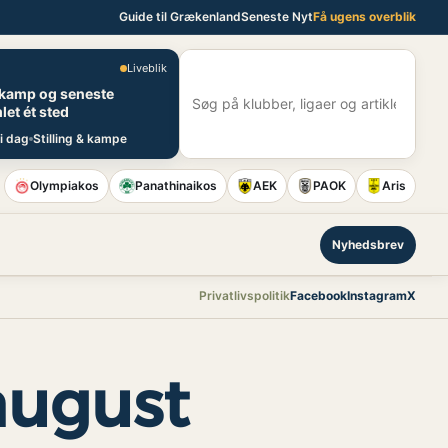
Guide til Grækenland
Seneste Nyt
Få ugens overblik
Liveblik
E
 kamp og seneste
S
let ét sted
i dag
Stilling & kampe
Olympiakos
Panathinaikos
AEK
PAOK
Aris
Nyhedsbrev
Privatlivspolitik
Facebook
Instagram
X
 august