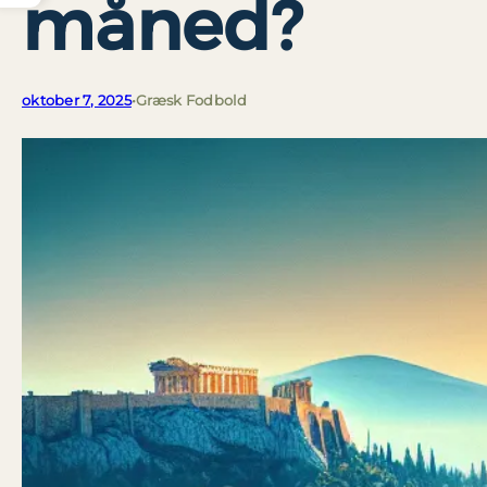
måned?
oktober 7, 2025
•
Græsk Fodbold