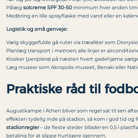
Pålæg
solcreme SPF 30-50
minimum hver anden time, 
Medbring en lille sprayflaske med vand eller en køle
Logistik og små genveje:
Vælg skyggefulde gå-ruter via træalléer som Dionysio
Planlæg transport i
metroen
; alle linjer er aircondit
Kiosker (
periptera
) på næsten hvert gadehjørne sælger
Læg museer som Akropolis-museet, Benaki eller Nati
Praktiske råd til fod
Augustkampe i Athen bliver som regel sat til sen afte
effekten tydelig inde på stadion, så kom i god tid og
stadionregler
– de fleste steder
tillader
en 0,5 l plastf
betaling for at slippe hurtigere igennem.