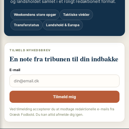
og landsholdet samlet i et roligt redaktionelt format.
Weekendens store opgør
Taktiske vinkler
Transferstatus
Landshold & Europa
TILMELD NYHEDSBREV
En note fra tribunen til din indbakke
E-mail
Tilmeld mig
Ved tilmelding accepterer du at modtage redaktionelle e-mails fra
Græsk Fodbold. Du kan altid afmelde dig igen.