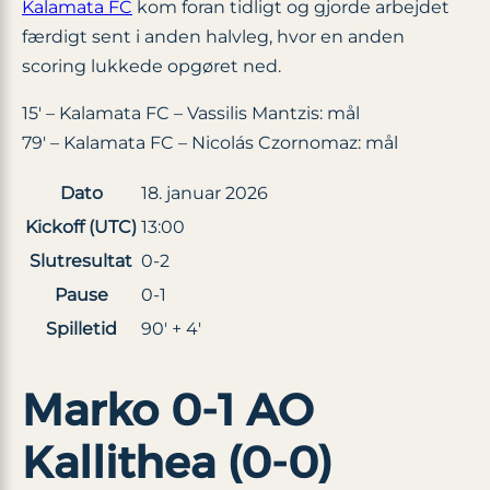
Kalamata FC
kom foran tidligt og gjorde arbejdet
færdigt sent i anden halvleg, hvor en anden
scoring lukkede opgøret ned.
15′ – Kalamata FC – Vassilis Mantzis: mål
79′ – Kalamata FC – Nicolás Czornomaz: mål
Dato
18. januar 2026
Kickoff (UTC)
13:00
Slutresultat
0-2
Pause
0-1
Spilletid
90′ + 4′
Marko 0-1 AO
Kallithea (0-0)