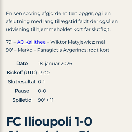
En sen scoring afgjorde et tæt opgør, og i en
afslutning med lang tillægstid faldt der også en
udvisning til hjemmeholdet kort før slutfløjt.
79′ –
AO Kallithea
– Wiktor Matyjewicz: mål
90′ – Marko – Panagiotis Avgerinos: rødt kort
Dato
18. januar 2026
Kickoff (UTC)
13:00
Slutresultat
0-1
Pause
0-0
Spilletid
90′ + 11′
FC Ilioupoli 1-0