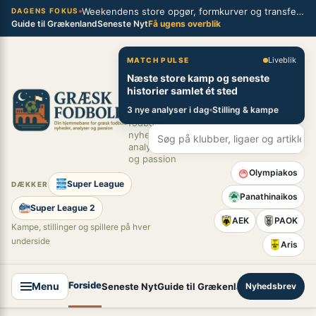
Spring
Weekendens store opgør, formkurver og transferblik fra græsk fodbold
×
DAGENS FOKUS
Guide til Grækenland
Seneste Nyt
Få ugens overblik
til
indhold
Græsk Fodbold
Liveblik
MATCH PULSE
Næste store kamp og seneste
Din
historier samlet ét sted
hjemmebane
3 nye analyser i dag
Stilling & kampe
for græsk
fodbold –
nyheder,
analyser
og passion
Olympiakos
Super League
DÆKKER
Panathinaikos
Super League 2
AEK
PAOK
Kampe, stillinger og spillere på hver
underside
Aris
Forside
Menu
Seneste Nyt
Guide til Grækenland
Nyhedsbrev
Super League