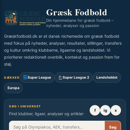
Græsk Fodbold
Din hjemmebane for græsk fodbold –
nyheder, analyser og passion
Græskfodbold.dk er et dansk nichemedie om græsk fodbold
med fokus på nyheder, analyser, resultater, stillinger, transfers
og kultur omkring klubberne, ligaerne og landsholdet. Vi
prioriterer redaktionelt overblik, kontekst og passion frem for
støj.
Super League
Super League 2
Landsholdet
DÆKKER
Europa
SØG I UNIVERSET
f
ig
x
Find klubber, ligaer, analyser og artikler
Søg