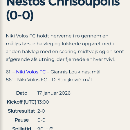
Nestos Chrisoupolis
(0-0)
Niki Volos FC holdt nerverne i ro gennem en
målløs første halvleg og lukkede opgøret ned i
anden halvleg med en scoring midtvejs og en sent
afgørende afslutning, der fjernede enhver tvivl.
61′ –
Niki Volos FC
– Giannis Loukinas: mål
86′ – Niki Volos FC – D. Stoiljković: mål
Dato
17. januar 2026
Kickoff (UTC)
13:00
Slutresultat
2-0
Pause
0-0
Spilletid
90′ + 6′