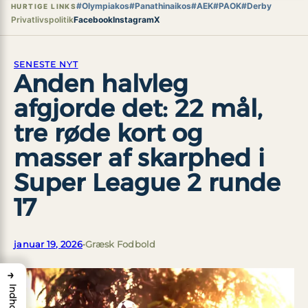
#Olympiakos
#Panathinaikos
#AEK
#PAOK
#Derby
HURTIGE LINKS
Privatlivspolitik
Facebook
Instagram
X
SENESTE NYT
Anden halvleg
afgjorde det: 22 mål,
tre røde kort og
masser af skarphed i
Super League 2 runde
17
januar 19, 2026
•
Græsk Fodbold
→
Indhold