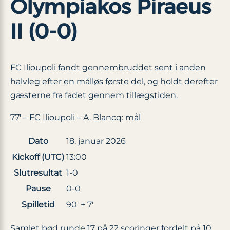
Olympiakos Piraeus
II (0-0)
FC Ilioupoli fandt gennembruddet sent i anden
halvleg efter en målløs første del, og holdt derefter
gæsterne fra fadet gennem tillægstiden.
77′ – FC Ilioupoli – A. Blancq: mål
Dato
18. januar 2026
Kickoff (UTC)
13:00
Slutresultat
1-0
Pause
0-0
Spilletid
90′ + 7′
Samlet bød runde 17 på 22 scoringer fordelt på 10