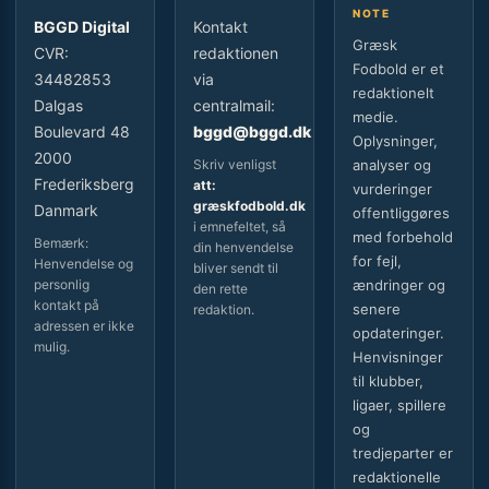
NOTE
BGGD Digital
Kontakt
Græsk
CVR:
redaktionen
Fodbold er et
34482853
via
redaktionelt
Dalgas
centralmail:
medie.
Boulevard 48
bggd@bggd.dk
Oplysninger,
2000
Skriv venligst
analyser og
Frederiksberg
att:
vurderinger
græskfodbold.dk
Danmark
offentliggøres
i emnefeltet, så
med forbehold
Bemærk:
din henvendelse
for fejl,
Henvendelse og
bliver sendt til
personlig
ændringer og
den rette
kontakt på
senere
redaktion.
adressen er ikke
opdateringer.
mulig.
Henvisninger
til klubber,
ligaer, spillere
og
tredjeparter er
redaktionelle