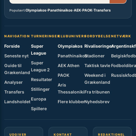
Olympiakos
Panathinaikos
AEK
PAOK
Transfers
Populært:
NAVIGATION
TURNERINGER
KLUBUNIVERS
FORDYBELSE
NETVÆRK
Forside
Super
Olympiakos
Rivaliseringer
Argentinsk
League
Seneste nyt
Panathinaikos
Stadioner
Belgiskfodb
Super
Guide til
AEK Athen
Taktisk tavle
Fodboldibra
League 2
Grækenland
PAOK
Weekend i
Russiskfod
Resultater
Analyser
Grækenland
Aris
Stillinger
Transfers
Thessaloniki
Fra tribunen
Europa
Landsholdet
Flere klubber
Nyhedsbrev
Spillere
UDGIVER
KONTAKT
REDAKTIONEL