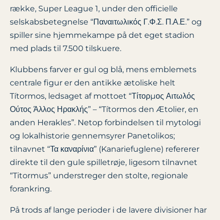
række, Super League 1, under den officielle
selskabsbetegnelse “Παναιτωλικός Γ.Φ.Σ. Π.Α.Ε.” og
spiller sine hjemmekampe på det eget stadion
med plads til 7.500 tilskuere.
Klubbens farver er gul og blå, mens emblemets
centrale figur er den antikke ætoliske helt
Títormos, ledsaget af mottoet “Τίτορμος Αιτωλός
Ούτος Άλλος Ηρακλής” – “Títormos den Ætolier, en
anden Herakles”. Netop forbindelsen til mytologi
og lokalhistorie gennemsyrer Panetolikos;
tilnavnet “Τα καναρίνια” (Kanariefuglene) refererer
direkte til den gule spilletrøje, ligesom tilnavnet
“Titormus” understreger den stolte, regionale
forankring.
På trods af lange perioder i de lavere divisioner har