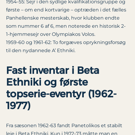
1954-55: Sejr i den sydlige kvalifikationsgruppe og
første – om end kortvarige – optræden i det fælles
Panhellenske mesterskab, hvor klubben endte
som nummer 6 af 6, men noterede en historisk 2-
1-hjemmesejr over Olympiakos Volos.
1959-60 og 1961-62: To forgæves oprykningsforsøg
til den nydannede A’ Ethniki.
Fast inventar i Beta
Ethniki og første
topserie-eventyr (1962-
1977)
Fra sæsonen 1962-63 fandt Panetolikos et stabilt
leje i Beta Ethniki. Kun i 1972-73 måtte man en