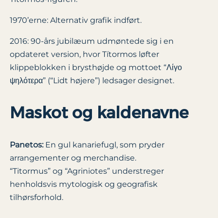
1970’erne: Alternativ grafik indført.
2016: 90-års jubilæum udmøntede sig i en
opdateret version, hvor Títormos løfter
klippeblokken i brysthøjde og mottoet “Λίγο
ψηλότερα” (“Lidt højere”) ledsager designet.
Maskot og kaldenavne
Panetos:
En gul kanariefugl, som pryder
arrangementer og merchandise.
“Titormus” og “Agriniotes” understreger
henholdsvis mytologisk og geografisk
tilhørsforhold.