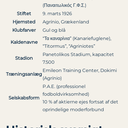
(Παναιτωλικός Γ.Φ.Σ.)
Stiftet
9. marts 1926
Hjemsted
Agrínio, Grækenland
Klubfarver
Gul og blå
“Τα καναρίνια” (Kanariefuglene),
Kaldenavne
“Titormus”, “Agriniotes”
Panetolikos Stadium, kapacitet
Stadion
7.500
Emileon Training Center, Dokimi
Træningsanlæg
(Agrínio)
P.A.E. (professionel
fodboldvirksomhed)
Selskabsform
10 % af aktierne ejes fortsat af det
oprindelige moderforbund