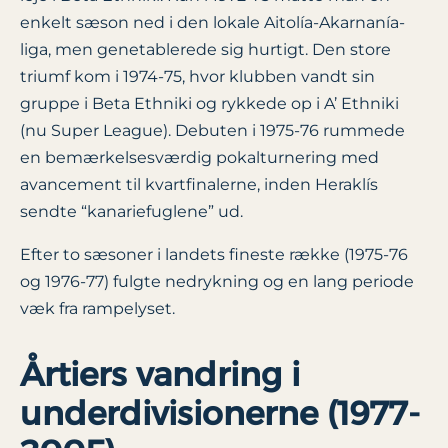
enkelt sæson ned i den lokale Aitolía-Akarnanía-
liga, men genetablerede sig hurtigt. Den store
triumf kom i 1974-75, hvor klubben vandt sin
gruppe i Beta Ethniki og rykkede op i A’ Ethniki
(nu Super League). Debuten i 1975-76 rummede
en bemærkelsesværdig pokalturnering med
avancement til kvartfinalerne, inden Heraklís
sendte “kanariefuglene” ud.
Efter to sæsoner i landets fineste række (1975-76
og 1976-77) fulgte nedrykning og en lang periode
væk fra rampelyset.
Årtiers vandring i
underdivisionerne (1977-