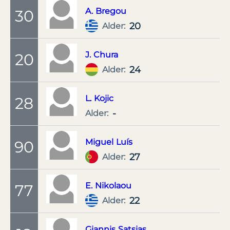
A.
Bregou
30
20
Alder:
J.
Chura
20
24
Alder:
L.
Kojic
28
-
Alder:
Miguel
Luís
90
27
Alder:
E.
Nikolaou
77
22
Alder:
Giannis
Satsias