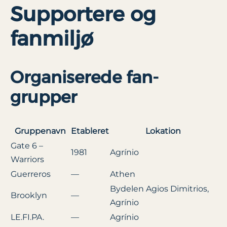
Supportere og
fanmiljø
Organiserede fan-
grupper
Gruppenavn
Etableret
Lokation
Gate 6 –
1981
Agrínio
Warriors
Guerreros
—
Athen
Bydelen Agios Dimitrios,
Brooklyn
—
Agrínio
LE.FI.PA.
—
Agrínio