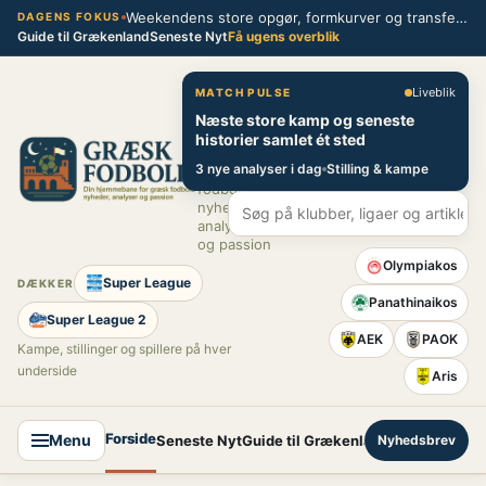
Spring
Weekendens store opgør, formkurver og transferblik fra græsk fodbold
DAGENS FOKUS
Guide til Grækenland
Seneste Nyt
Få ugens overblik
til
indhold
Græsk Fodbold
Liveblik
MATCH PULSE
Næste store kamp og seneste
Din
historier samlet ét sted
hjemmebane
3 nye analyser i dag
Stilling & kampe
for græsk
fodbold –
nyheder,
analyser
og passion
Olympiakos
Super League
DÆKKER
Panathinaikos
Super League 2
AEK
PAOK
Kampe, stillinger og spillere på hver
underside
Aris
Forside
Menu
Seneste Nyt
Guide til Grækenland
Nyhedsbrev
Super League