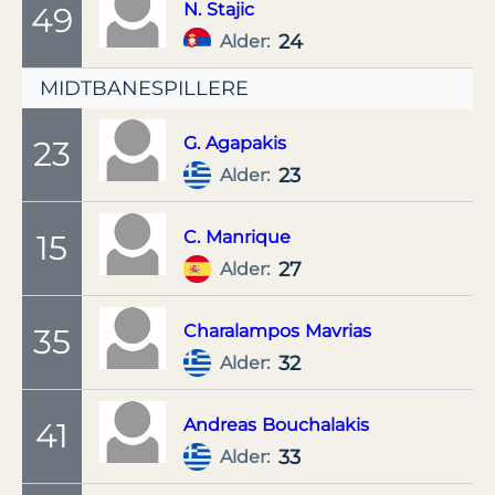
N.
Stajic
49
24
Alder:
MIDTBANESPILLERE
G.
Agapakis
23
23
Alder:
C.
Manrique
15
27
Alder:
Charalampos
Mavrias
35
32
Alder:
Andreas
Bouchalakis
41
33
Alder: