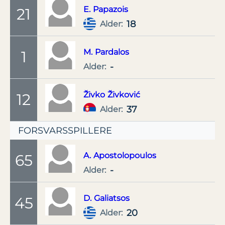
E.
Papazois
21
18
Alder:
M.
Pardalos
1
-
Alder:
Živko
Živković
12
37
Alder:
FORSVARSSPILLERE
A.
Apostolopoulos
65
-
Alder:
D.
Galiatsos
45
20
Alder: