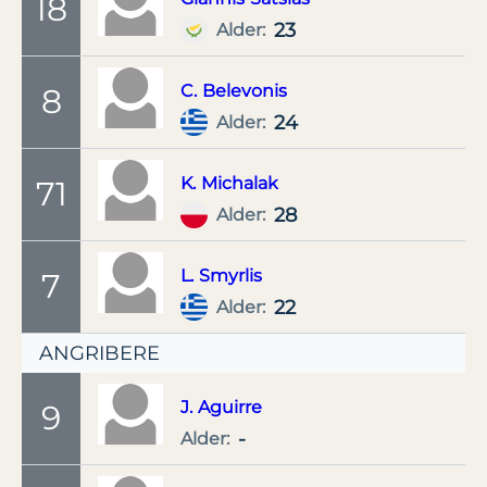
18
23
Alder:
C.
Belevonis
8
24
Alder:
K.
Michalak
71
28
Alder:
L.
Smyrlis
7
22
Alder:
ANGRIBERE
J.
Aguirre
9
-
Alder: