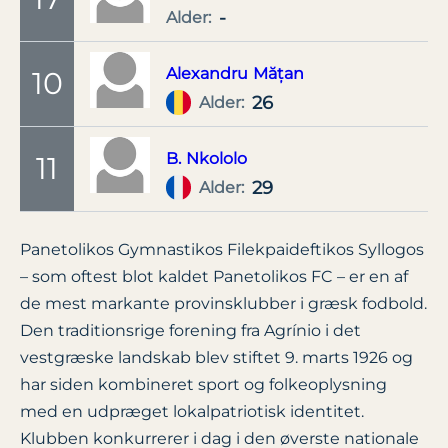
-
Alder:
Alexandru
Mățan
10
26
Alder:
B.
Nkololo
11
29
Alder:
Panetolikos Gymnastikos Filekpaideftikos Syllogos
– som oftest blot kaldet Panetolikos FC – er en af
de mest markante provinsklubber i græsk fodbold.
Den traditionsrige forening fra Agrínio i det
vestgræske landskab blev stiftet 9. marts 1926 og
har siden kombineret sport og folkeoplysning
med en udpræget lokalpatriotisk identitet.
Klubben konkurrerer i dag i den øverste nationale