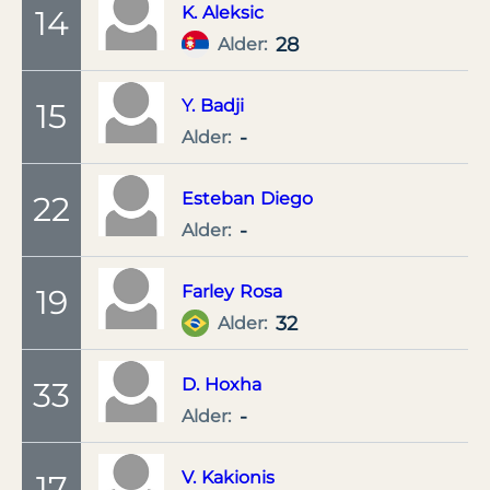
K.
Aleksic
14
28
Alder:
Y.
Badji
15
-
Alder:
Esteban
Diego
22
-
Alder:
Farley
Rosa
19
32
Alder:
D.
Hoxha
33
-
Alder:
V.
Kakionis
17