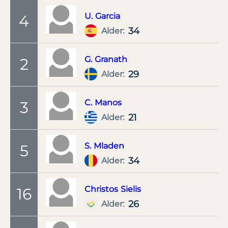
U.
Garcia
4
34
Alder:
G.
Granath
2
29
Alder:
C.
Manos
3
21
Alder:
S.
Mladen
5
34
Alder:
Christos
Sielis
16
26
Alder: