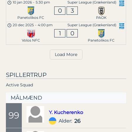
10 jan 2026
-
5:30 pm
Super League (Grækenland)
0
3
Panetolikos FC
PAOK
20 dec 2025
-
4:00 pm
Super League (Grækenland)
1
0
Volos NFC
Panetolikos FC
Load More
SPILLERTRUP
Active Squad
MÅLMÆND
Y.
Kucherenko
99
26
Alder: