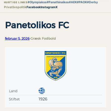
#Olympiakos
#Panathinaikos
#AEK
#PAOK
#Derby
HURTIGE LINKS
Privatlivspolitik
Facebook
Instagram
X
Panetolikos FC
februar 5, 2026
•
Græsk Fodbold
Land
1926
Stiftet