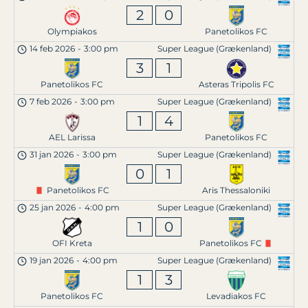
2
0
Olympiakos
Panetolikos FC
14 feb 2026
-
3:00 pm
Super League (Grækenland)
3
1
Panetolikos FC
Asteras Tripolis FC
7 feb 2026
-
3:00 pm
Super League (Grækenland)
1
4
AEL Larissa
Panetolikos FC
31 jan 2026
-
3:00 pm
Super League (Grækenland)
0
1
Panetolikos FC
Aris Thessaloniki
25 jan 2026
-
4:00 pm
Super League (Grækenland)
1
0
OFI Kreta
Panetolikos FC
19 jan 2026
-
4:00 pm
Super League (Grækenland)
1
3
Panetolikos FC
Levadiakos FC