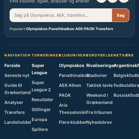
Find klubber, ligaer, analyser og artikler
Søg
Olympiakos
Panathinaikos
AEK
PAOK
Transfers
Populært:
NAVIGATION
TURNERINGER
KLUBUNIVERS
FORDYBELSE
NETVÆRK
Forside
Super
Olympiakos
Rivaliseringer
Argentinsk
League
Seneste nyt
Panathinaikos
Stadioner
Belgiskfodb
Super
Guide til
AEK Athen
Taktisk tavle
Fodboldibra
League 2
Grækenland
PAOK
Weekend i
Russiskfod
Resultater
Analyser
Grækenland
Aris
Stillinger
Transfers
Thessaloniki
Fra tribunen
Europa
Landsholdet
Flere klubber
Nyhedsbrev
Spillere