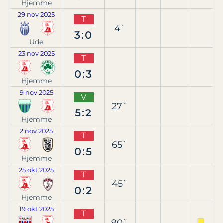
Hjemme
29 nov 2025
T
4`
3:0
Ude
23 nov 2025
T
0:3
Hjemme
9 nov 2025
V
27`
5:2
Hjemme
2 nov 2025
T
65`
0:5
Hjemme
25 okt 2025
T
45`
0:2
Hjemme
19 okt 2025
T
90`