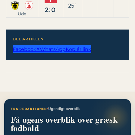
T
25`
2:0
Ude
DEL ARTIKLEN
Facebook
X
WhatsApp
Kopiér link
Ugentligt overblik
FRA REDAKTIONEN
Få ugens overblik over græsk
fodbold