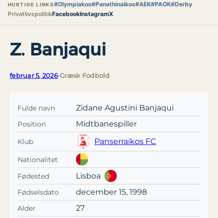
#Olympiakos
#Panathinaikos
#AEK
#PAOK
#Derby
HURTIGE LINKS
Privatlivspolitik
Facebook
Instagram
X
Z. Banjaqui
februar 5, 2026
•
Græsk Fodbold
Zidane Agustini Banjaqui
Fulde navn
Midtbanespiller
Position
Panserraikos FC
Klub
Nationalitet
Lisboa
Fødested
december 15, 1998
Fødselsdato
27
Alder