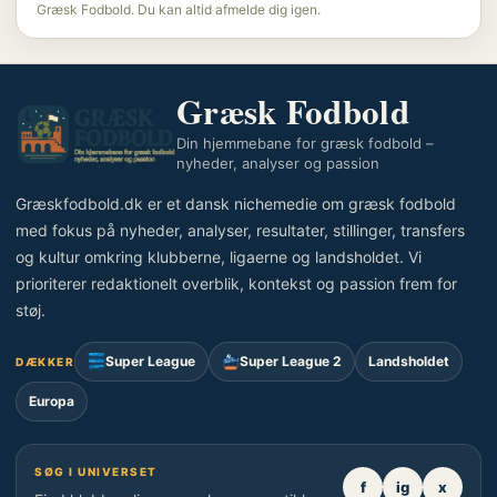
Græsk Fodbold. Du kan altid afmelde dig igen.
Græsk Fodbold
Din hjemmebane for græsk fodbold –
nyheder, analyser og passion
Græskfodbold.dk er et dansk nichemedie om græsk fodbold
med fokus på nyheder, analyser, resultater, stillinger, transfers
og kultur omkring klubberne, ligaerne og landsholdet. Vi
prioriterer redaktionelt overblik, kontekst og passion frem for
støj.
Super League
Super League 2
Landsholdet
DÆKKER
Europa
SØG I UNIVERSET
f
ig
x