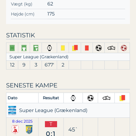
62
Vægt (kg)
175
Højde (cm)
STATISTIK
Super League (Grækenland)
12
9
3
677′
2
SENESTE KAMPE
Dato
Resultat
Super League (Grækenland)
8 dec 2025
T
45`
0:1