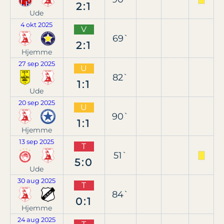
2:1
Ude
4 okt 2025
V
69`
2:1
Hjemme
27 sep 2025
U
82`
1:1
Ude
20 sep 2025
U
90`
1:1
Hjemme
13 sep 2025
T
51`
5:0
Ude
30 aug 2025
T
84`
0:1
Hjemme
24 aug 2025