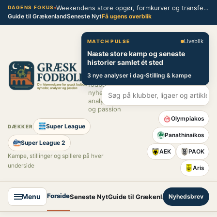
Spring
Weekendens store opgør, formkurver og transferblik fra græsk fodbold
DAGENS FOKUS
Guide til Grækenland
Seneste Nyt
Få ugens overblik
til
indhold
Græsk Fodbold
Liveblik
MATCH PULSE
Næste store kamp og seneste
Din
historier samlet ét sted
hjemmebane
3 nye analyser i dag
Stilling & kampe
for græsk
fodbold –
nyheder,
analyser
og passion
Olympiakos
Super League
DÆKKER
Panathinaikos
Super League 2
AEK
PAOK
Kampe, stillinger og spillere på hver
underside
Aris
Forside
Menu
Seneste Nyt
Guide til Grækenland
Nyhedsbrev
Super League