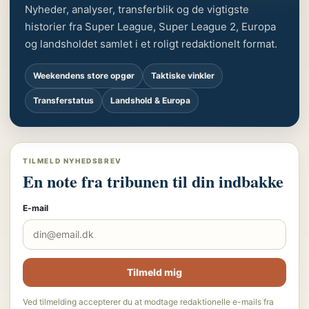
Nyheder, analyser, transferblik og de vigtigste
historier fra Super League, Super League 2, Europa
og landsholdet samlet i et roligt redaktionelt format.
Weekendens store opgør
Taktiske vinkler
Transferstatus
Landshold & Europa
TILMELD NYHEDSBREV
En note fra tribunen til din indbakke
E-mail
Tilmeld mig
Ved tilmelding accepterer du at modtage redaktionelle e-mails fra