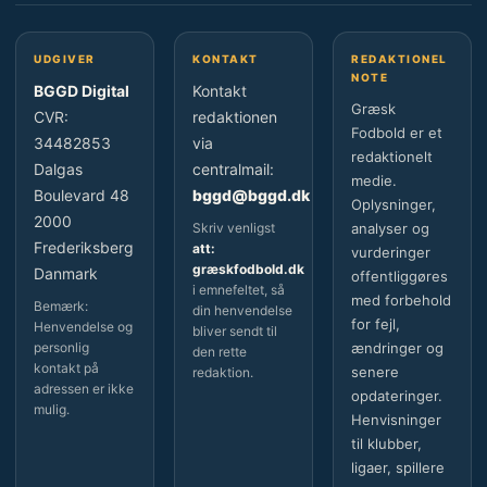
UDGIVER
KONTAKT
REDAKTIONEL
NOTE
BGGD Digital
Kontakt
Græsk
CVR:
redaktionen
Fodbold er et
34482853
via
redaktionelt
Dalgas
centralmail:
medie.
Boulevard 48
bggd@bggd.dk
Oplysninger,
2000
Skriv venligst
analyser og
Frederiksberg
att:
vurderinger
græskfodbold.dk
Danmark
offentliggøres
i emnefeltet, så
med forbehold
Bemærk:
din henvendelse
for fejl,
Henvendelse og
bliver sendt til
personlig
ændringer og
den rette
kontakt på
senere
redaktion.
adressen er ikke
opdateringer.
mulig.
Henvisninger
til klubber,
ligaer, spillere