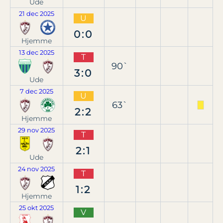
Ude
21 dec 2025
U
0:0
Hjemme
13 dec 2025
T
90`
3:0
Ude
7 dec 2025
U
63`
2:2
Hjemme
29 nov 2025
T
2:1
Ude
24 nov 2025
T
1:2
Hjemme
25 okt 2025
V