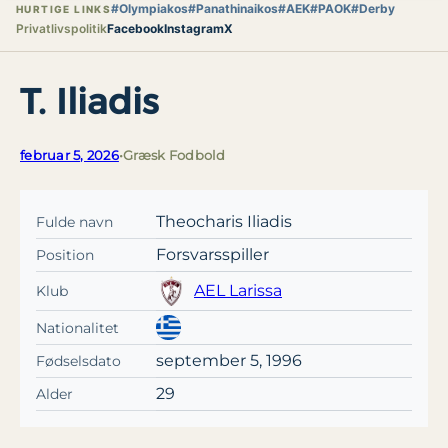
#Olympiakos
#Panathinaikos
#AEK
#PAOK
#Derby
HURTIGE LINKS
Privatlivspolitik
Facebook
Instagram
X
T. Iliadis
februar 5, 2026
•
Græsk Fodbold
Theocharis Iliadis
Fulde navn
Forsvarsspiller
Position
AEL Larissa
Klub
Nationalitet
september 5, 1996
Fødselsdato
29
Alder