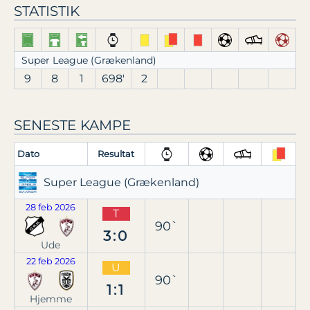
STATISTIK
Super League (Grækenland)
9
8
1
698′
2
SENESTE KAMPE
Dato
Resultat
Super League (Grækenland)
28 feb 2026
T
90`
3:0
Ude
22 feb 2026
U
90`
1:1
Hjemme