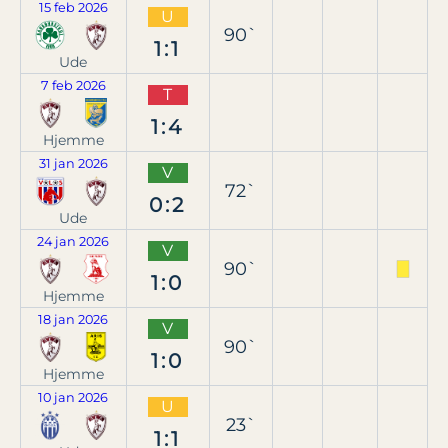
15 feb 2026
U
90`
1:1
Ude
7 feb 2026
T
1:4
Hjemme
31 jan 2026
V
72`
0:2
Ude
24 jan 2026
V
90`
1:0
Hjemme
18 jan 2026
V
90`
1:0
Hjemme
10 jan 2026
U
23`
1:1