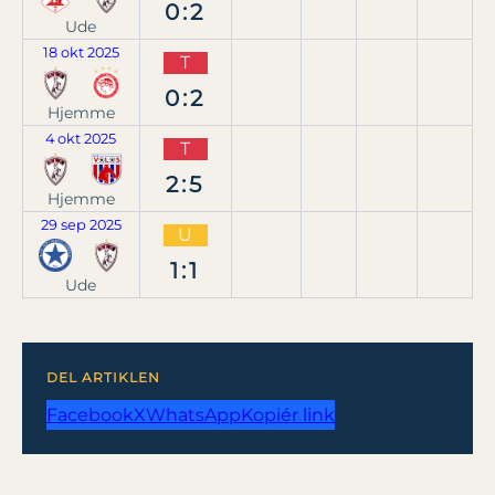
0:2
Ude
18 okt 2025
T
0:2
Hjemme
4 okt 2025
T
2:5
Hjemme
29 sep 2025
U
1:1
Ude
DEL ARTIKLEN
Facebook
X
WhatsApp
Kopiér link