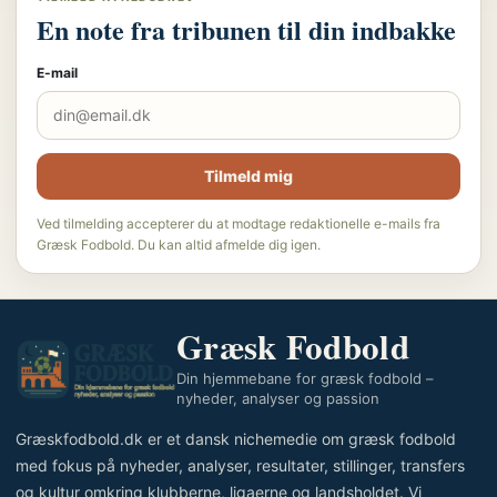
En note fra tribunen til din indbakke
E-mail
Tilmeld mig
Ved tilmelding accepterer du at modtage redaktionelle e-mails fra
Græsk Fodbold. Du kan altid afmelde dig igen.
Græsk Fodbold
Din hjemmebane for græsk fodbold –
nyheder, analyser og passion
Græskfodbold.dk er et dansk nichemedie om græsk fodbold
med fokus på nyheder, analyser, resultater, stillinger, transfers
og kultur omkring klubberne, ligaerne og landsholdet. Vi