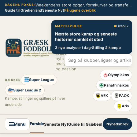
Spring
Weekendens store opgør, formkurver og transferblik fra græsk fodbold
DAGENS FOKUS
Guide til Grækenland
Seneste Nyt
Få ugens overblik
til
indhold
Græsk Fodbold
Liveblik
MATCH PULSE
Næste store kamp og seneste
Din
historier samlet ét sted
hjemmebane
3 nye analyser i dag
Stilling & kampe
for græsk
fodbold –
nyheder,
analyser
og passion
Olympiakos
Super League
DÆKKER
Panathinaikos
Super League 2
AEK
PAOK
Kampe, stillinger og spillere på hver
underside
Aris
Forside
Menu
Seneste Nyt
Guide til Grækenland
Nyhedsbrev
Super League