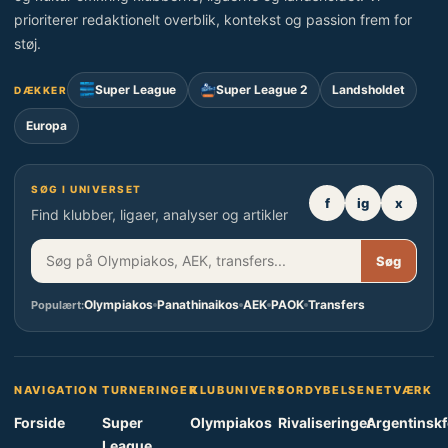
prioriterer redaktionelt overblik, kontekst og passion frem for
støj.
Super League
Super League 2
Landsholdet
DÆKKER
Europa
SØG I UNIVERSET
f
ig
x
Find klubber, ligaer, analyser og artikler
Søg
Olympiakos
Panathinaikos
AEK
PAOK
Transfers
Populært:
NAVIGATION
TURNERINGER
KLUBUNIVERS
FORDYBELSE
NETVÆRK
Forside
Super
Olympiakos
Rivaliseringer
Argentinsk
League