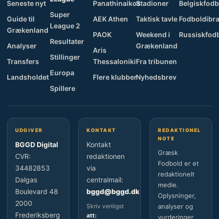
Seneste nyt
Panathinaikos
Stadioner
Belgiskfodb
Super
Guide til
AEK Athen
Taktisk tavle
Fodboldibra
League 2
Grækenland
PAOK
Weekend i
Russiskfod
Resultater
Analyser
Grækenland
Aris
Stillinger
Transfers
Thessaloniki
Fra tribunen
Europa
Landsholdet
Flere klubber
Nyhedsbrev
Spillere
UDGIVER
KONTAKT
REDAKTIONEL
NOTE
BGGD Digital
Kontakt
Græsk
CVR:
redaktionen
Fodbold er et
34482853
via
redaktionelt
Dalgas
centralmail:
medie.
Boulevard 48
bggd@bggd.dk
Oplysninger,
2000
Skriv venligst
analyser og
Frederiksberg
att:
vurderinger