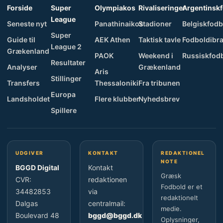
Forside
Super
Olympiakos
Rivaliseringer
Argentinsk
League
Seneste nyt
Panathinaikos
Stadioner
Belgiskfodb
Super
Guide til
AEK Athen
Taktisk tavle
Fodboldibra
League 2
Grækenland
PAOK
Weekend i
Russiskfod
Resultater
Analyser
Grækenland
Aris
Stillinger
Transfers
Thessaloniki
Fra tribunen
Europa
Landsholdet
Flere klubber
Nyhedsbrev
Spillere
UDGIVER
KONTAKT
REDAKTIONEL
NOTE
BGGD Digital
Kontakt
Græsk
CVR:
redaktionen
Fodbold er et
34482853
via
redaktionelt
Dalgas
centralmail:
medie.
Boulevard 48
bggd@bggd.dk
Oplysninger,