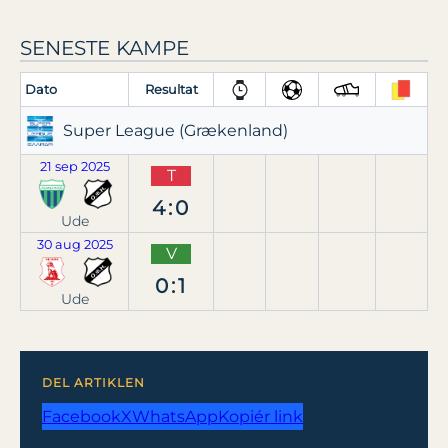
SENESTE KAMPE
Dato
Resultat
Super League (Grækenland)
21 sep 2025
T
4:0
Ude
30 aug 2025
V
0:1
Ude
DEL ARTIKLEN
Facebook
X
WhatsApp
Kopiér link