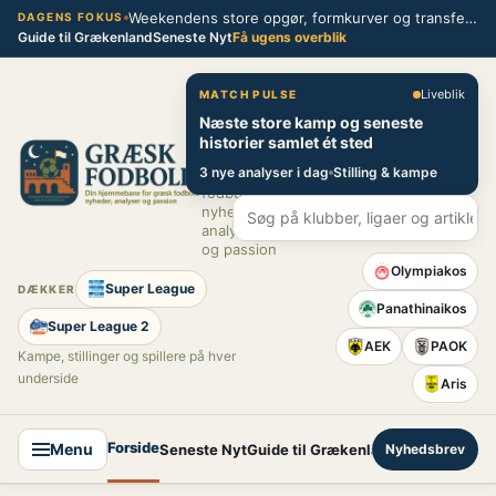
Spring
Weekendens store opgør, formkurver og transferblik fra græsk fodbold
DAGENS FOKUS
Guide til Grækenland
Seneste Nyt
Få ugens overblik
til
indhold
Græsk Fodbold
Liveblik
MATCH PULSE
Næste store kamp og seneste
Din
historier samlet ét sted
hjemmebane
3 nye analyser i dag
Stilling & kampe
for græsk
fodbold –
nyheder,
analyser
og passion
Olympiakos
Super League
DÆKKER
Panathinaikos
Super League 2
AEK
PAOK
Kampe, stillinger og spillere på hver
underside
Aris
Forside
Menu
Seneste Nyt
Guide til Grækenland
Nyhedsbrev
Super League