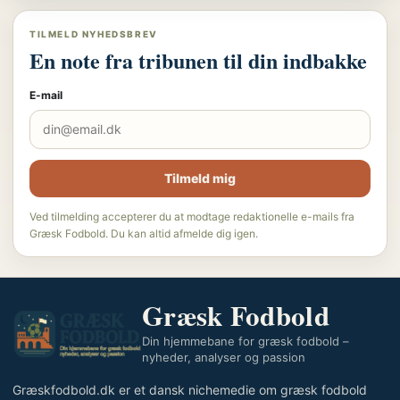
TILMELD NYHEDSBREV
En note fra tribunen til din indbakke
E-mail
Tilmeld mig
Ved tilmelding accepterer du at modtage redaktionelle e-mails fra
Græsk Fodbold. Du kan altid afmelde dig igen.
Græsk Fodbold
Din hjemmebane for græsk fodbold –
nyheder, analyser og passion
Græskfodbold.dk er et dansk nichemedie om græsk fodbold