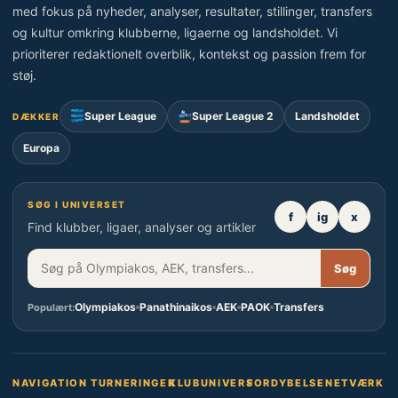
med fokus på nyheder, analyser, resultater, stillinger, transfers
og kultur omkring klubberne, ligaerne og landsholdet. Vi
prioriterer redaktionelt overblik, kontekst og passion frem for
støj.
Super League
Super League 2
Landsholdet
DÆKKER
Europa
SØG I UNIVERSET
f
ig
x
Find klubber, ligaer, analyser og artikler
Søg
Olympiakos
Panathinaikos
AEK
PAOK
Transfers
Populært:
NAVIGATION
TURNERINGER
KLUBUNIVERS
FORDYBELSE
NETVÆRK