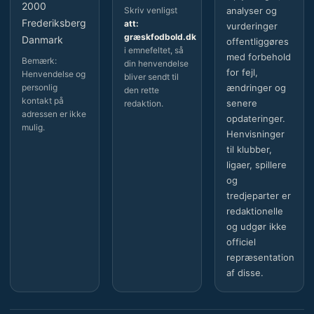
2000
Skriv venligst
analyser og
Frederiksberg
att:
vurderinger
græskfodbold.dk
Danmark
offentliggøres
i emnefeltet, så
med forbehold
Bemærk:
din henvendelse
for fejl,
Henvendelse og
bliver sendt til
personlig
ændringer og
den rette
kontakt på
senere
redaktion.
adressen er ikke
opdateringer.
mulig.
Henvisninger
til klubber,
ligaer, spillere
og
tredjeparter er
redaktionelle
og udgør ikke
officiel
repræsentation
af disse.