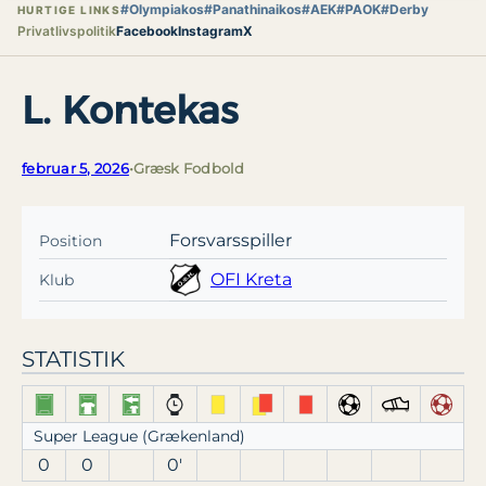
#Olympiakos
#Panathinaikos
#AEK
#PAOK
#Derby
HURTIGE LINKS
Privatlivspolitik
Facebook
Instagram
X
L. Kontekas
februar 5, 2026
•
Græsk Fodbold
Forsvarsspiller
Position
OFI Kreta
Klub
STATISTIK
Super League (Grækenland)
0
0
0′