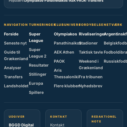
Olympiakos
Panathinaikos
AEK
PAOK
Transfers
Populært:
NAVIGATION
TURNERINGER
KLUBUNIVERS
FORDYBELSE
NETVÆRK
Forside
Super
Olympiakos
Rivaliseringer
Argentinsk
League
Seneste nyt
Panathinaikos
Stadioner
Belgiskfodb
Super
Guide til
AEK Athen
Taktisk tavle
Fodboldibra
League 2
Grækenland
PAOK
Weekend i
Russiskfod
Resultater
Analyser
Grækenland
Aris
Stillinger
Transfers
Thessaloniki
Fra tribunen
Europa
Landsholdet
Flere klubber
Nyhedsbrev
Spillere
UDGIVER
KONTAKT
REDAKTIONEL
NOTE
BGGD Digital
Kontakt