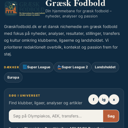
Græsk Fodbold
Din hjemmebane for græsk fodbold –
nyheder, analyser og passion
Græskfodbold.dk er et dansk nichemedie om græsk fodbold
med fokus på nyheder, analyser, resultater, stillinger, transfers
og kultur omkring klubberne, ligaerne og landsholdet. Vi
prioriterer redaktionelt overblik, kontekst og passion frem for
støj.
Super League
Super League 2
Landsholdet
DÆKKER
Europa
SØG I UNIVERSET
f
ig
x
Find klubber, ligaer, analyser og artikler
Søg