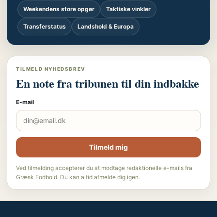
Weekendens store opgør
Taktiske vinkler
Transferstatus
Landshold & Europa
TILMELD NYHEDSBREV
En note fra tribunen til din indbakke
E-mail
Tilmeld mig
Ved tilmelding accepterer du at modtage redaktionelle e-mails fra
Græsk Fodbold. Du kan altid afmelde dig igen.