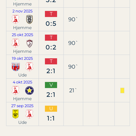
5:2
Hjemme
2 nov 2025
T
90`
0:5
Hjemme
25 okt 2025
T
90`
0:2
Hjemme
19 okt 2025
T
90`
2:1
Ude
4 okt 2025
V
21`
2:1
Hjemme
27 sep 2025
U
1:1
Ude