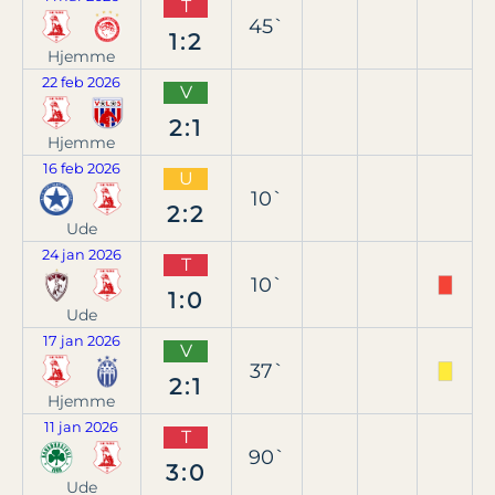
T
45`
1:2
Hjemme
22 feb 2026
V
2:1
Hjemme
16 feb 2026
U
10`
2:2
Ude
24 jan 2026
T
10`
1:0
Ude
17 jan 2026
V
37`
2:1
Hjemme
11 jan 2026
T
90`
3:0
Ude