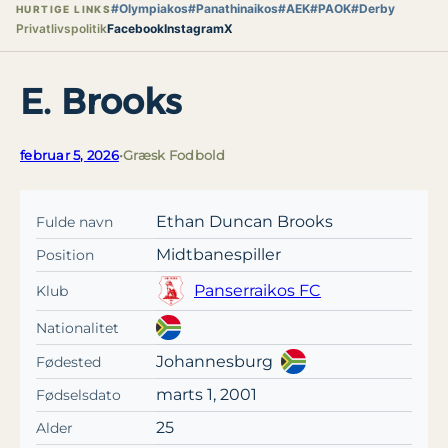
#Olympiakos
#Panathinaikos
#AEK
#PAOK
#Derby
HURTIGE LINKS
Privatlivspolitik
Facebook
Instagram
X
E. Brooks
februar 5, 2026
•
Græsk Fodbold
Ethan Duncan Brooks
Fulde navn
Midtbanespiller
Position
Panserraikos FC
Klub
Nationalitet
Johannesburg
Fødested
marts 1, 2001
Fødselsdato
25
Alder