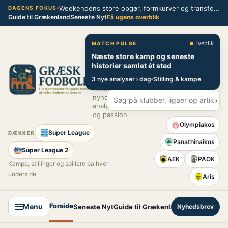
Spring
Weekendens store opgør, formkurver og transferblik fra græsk fodbold
DAGENS FOKUS
Guide til Grækenland
Seneste Nyt
Få ugens overblik
til
indhold
Græsk Fodbold
Liveblik
MATCH PULSE
Næste store kamp og seneste
Din
historier samlet ét sted
hjemmebane
3 nye analyser i dag
Stilling & kampe
for græsk
fodbold –
nyheder,
analyser
og passion
Olympiakos
Super League
DÆKKER
Panathinaikos
Super League 2
AEK
PAOK
Kampe, stillinger og spillere på hver
underside
Aris
Forside
Menu
Seneste Nyt
Guide til Grækenland
Nyhedsbrev
Super League