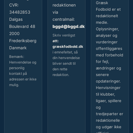
Græsk
CVR:
redaktionen
Fodbold er et
34482853
via
redaktionelt
Dalgas
centralmail:
medie.
Boulevard 48
bggd@bggd.dk
Oplysninger,
2000
Skriv venligst
analyser og
Frederiksberg
att:
vurderinger
græskfodbold.dk
Danmark
offentliggøres
i emnefeltet, så
med forbehold
Bemærk:
din henvendelse
for fejl,
Henvendelse og
bliver sendt til
personlig
ændringer og
den rette
kontakt på
senere
redaktion.
adressen er ikke
opdateringer.
mulig.
Henvisninger
til klubber,
ligaer, spillere
og
tredjeparter er
redaktionelle
og udgør ikke