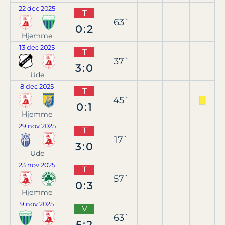
22 dec 2025
T
63`
0:2
Hjemme
13 dec 2025
T
37`
3:0
Ude
8 dec 2025
T
45`
0:1
Hjemme
29 nov 2025
T
17`
3:0
Ude
23 nov 2025
T
57`
0:3
Hjemme
9 nov 2025
V
63`