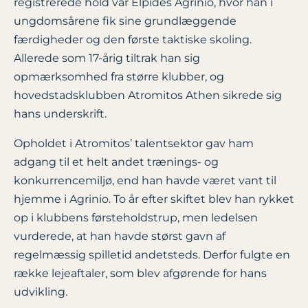
registrerede hold var Elpides Agrinio, hvor han i
ungdomsårene fik sine grundlæggende
færdigheder og den første taktiske skoling.
Allerede som 17-årig tiltrak han sig
opmærksomhed fra større klubber, og
hovedstadsklubben Atromitos Athen sikrede sig
hans underskrift.
Opholdet i Atromitos’ talentsektor gav ham
adgang til et helt andet trænings- og
konkurrence­miljø, end han havde været vant til
hjemme i Agrinio. To år efter skiftet blev han rykket
op i klubbens førsteholdstrup, men ledelsen
vurderede, at han havde størst gavn af
regelmæssig spilletid andetsteds. Derfor fulgte en
række lejeaftaler, som blev afgørende for hans
udvikling.