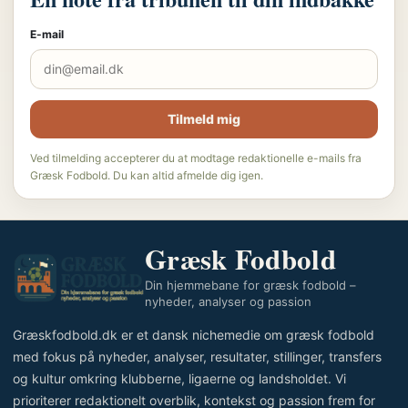
E-mail
Tilmeld mig
Ved tilmelding accepterer du at modtage redaktionelle e-mails fra
Græsk Fodbold. Du kan altid afmelde dig igen.
Græsk Fodbold
Din hjemmebane for græsk fodbold –
nyheder, analyser og passion
Græskfodbold.dk er et dansk nichemedie om græsk fodbold
med fokus på nyheder, analyser, resultater, stillinger, transfers
og kultur omkring klubberne, ligaerne og landsholdet. Vi
prioriterer redaktionelt overblik, kontekst og passion frem for