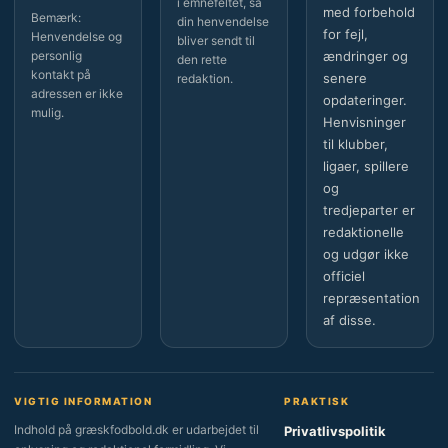
i emnefeltet, så
med forbehold
Bemærk:
din henvendelse
for fejl,
Henvendelse og
bliver sendt til
personlig
ændringer og
den rette
kontakt på
senere
redaktion.
adressen er ikke
opdateringer.
mulig.
Henvisninger
til klubber,
ligaer, spillere
og
tredjeparter er
redaktionelle
og udgør ikke
officiel
repræsentation
af disse.
VIGTIG INFORMATION
PRAKTISK
Indhold på græskfodbold.dk er udarbejdet til
Privatlivspolitik