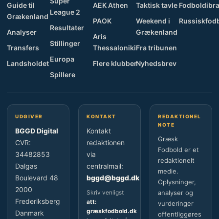
Super
Guide til
AEK Athen
Taktisk tavle
Fodboldibra
League 2
Grækenland
PAOK
Weekend i
Russiskfod
Resultater
Analyser
Grækenland
Aris
Stillinger
Transfers
Thessaloniki
Fra tribunen
Europa
Landsholdet
Flere klubber
Nyhedsbrev
Spillere
UDGIVER
KONTAKT
REDAKTIONEL
NOTE
BGGD Digital
Kontakt
Græsk
CVR:
redaktionen
Fodbold er et
34482853
via
redaktionelt
Dalgas
centralmail:
medie.
Boulevard 48
bggd@bggd.dk
Oplysninger,
2000
Skriv venligst
analyser og
Frederiksberg
att:
vurderinger
græskfodbold.dk
Danmark
offentliggøres