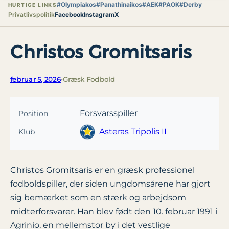
#Olympiakos
#Panathinaikos
#AEK
#PAOK
#Derby
HURTIGE LINKS
Privatlivspolitik
Facebook
Instagram
X
Christos Gromitsaris
februar 5, 2026
•
Græsk Fodbold
Forsvarsspiller
Position
Asteras Tripolis II
Klub
Christos Gromitsaris er en græsk professionel
fodboldspiller, der siden ungdomsårene har gjort
sig bemærket som en stærk og arbejdsom
midterforsvarer. Han blev født den 10. februar 1991 i
Agrinio, en mellemstor by i det vestlige