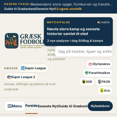
Spring
Weekendens store opgør, formkurver og transferblik fra græsk fodbold
DAGENS FOKUS
Guide til Grækenland
Seneste Nyt
Få ugens overblik
til
indhold
Græsk Fodbold
Liveblik
MATCH PULSE
Næste store kamp og seneste
Din
historier samlet ét sted
hjemmebane
3 nye analyser i dag
Stilling & kampe
for græsk
fodbold –
nyheder,
analyser
og passion
Olympiakos
Super League
DÆKKER
Panathinaikos
Super League 2
AEK
PAOK
Kampe, stillinger og spillere på hver
underside
Aris
Forside
Menu
Seneste Nyt
Guide til Grækenland
Nyhedsbrev
Super League