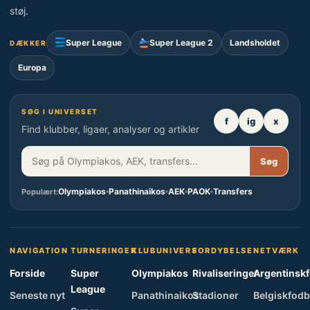
støj.
Super League
Super League 2
Landsholdet
DÆKKER
Europa
SØG I UNIVERSET
f
ig
x
Find klubber, ligaer, analyser og artikler
Søg
Olympiakos
Panathinaikos
AEK
PAOK
Transfers
Populært:
NAVIGATION
TURNERINGER
KLUBUNIVERS
FORDYBELSE
NETVÆRK
Forside
Super
Olympiakos
Rivaliseringer
Argentinsk
League
Seneste nyt
Panathinaikos
Stadioner
Belgiskfodb