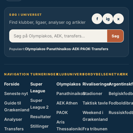
SØG I UNIVERSET
f
ig
x
Find klubber, ligaer, analyser og artikler
Søg
Olympiakos
Panathinaikos
AEK
PAOK
Transfers
Populært:
NAVIGATION
TURNERINGER
KLUBUNIVERS
FORDYBELSE
NETVÆRK
Forside
Super
Olympiakos
Rivaliseringer
Argentinsk
League
Seneste nyt
Panathinaikos
Stadioner
Belgiskfodb
Super
Guide til
AEK Athen
Taktisk tavle
Fodboldibra
League 2
Grækenland
PAOK
Weekend i
Russiskfod
Resultater
Analyser
Grækenland
Aris
Stillinger
Transfers
Thessaloniki
Fra tribunen