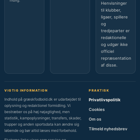
mulig.
Henvisninger
til klubber,
ligaer, spillere
og
tredjeparter er
redaktionelle
og udgør ikke
officiel
repræsentation
af disse.
VIGTIG INFORMATION
PRAKTISK
Indhold på græskfodbold.dk er udarbejdet til
Privatlivspolitik
oplysning og redaktionel formidling. Vi
Cookies
bestræber os på høj nøjagtighed, men
statistik, kampoplysninger, transfers, skader,
Om os
trupper og anden sportsdata kan ændre sig
Tilmeld nyhedsbrev
løbende og bør altid læses med forbehold.
Eksterne links vises som service og