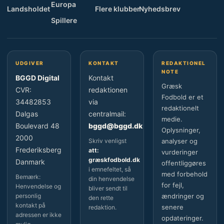
Europa
Landsholdet
Flere klubber
Nyhedsbrev
Spillere
UDGIVER
KONTAKT
REDAKTIONEL
NOTE
BGGD Digital
Kontakt
Græsk
CVR:
redaktionen
Fodbold er et
34482853
via
redaktionelt
Dalgas
centralmail:
medie.
Boulevard 48
bggd@bggd.dk
Oplysninger,
2000
Skriv venligst
analyser og
Frederiksberg
att:
vurderinger
græskfodbold.dk
Danmark
offentliggøres
i emnefeltet, så
med forbehold
Bemærk:
din henvendelse
for fejl,
Henvendelse og
bliver sendt til
personlig
ændringer og
den rette
kontakt på
senere
redaktion.
adressen er ikke
opdateringer.