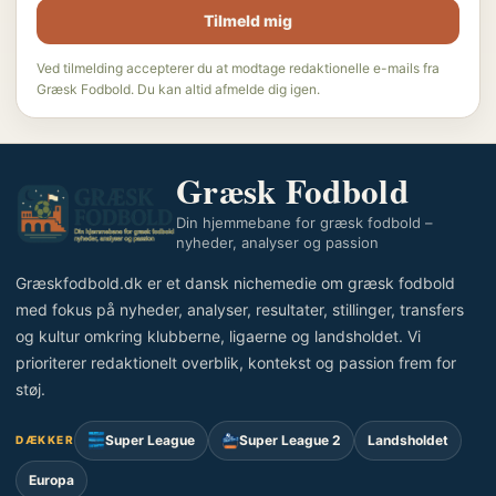
Tilmeld mig
Ved tilmelding accepterer du at modtage redaktionelle e-mails fra
Græsk Fodbold. Du kan altid afmelde dig igen.
Græsk Fodbold
Din hjemmebane for græsk fodbold –
nyheder, analyser og passion
Græskfodbold.dk er et dansk nichemedie om græsk fodbold
med fokus på nyheder, analyser, resultater, stillinger, transfers
og kultur omkring klubberne, ligaerne og landsholdet. Vi
prioriterer redaktionelt overblik, kontekst og passion frem for
støj.
Super League
Super League 2
Landsholdet
DÆKKER
Europa