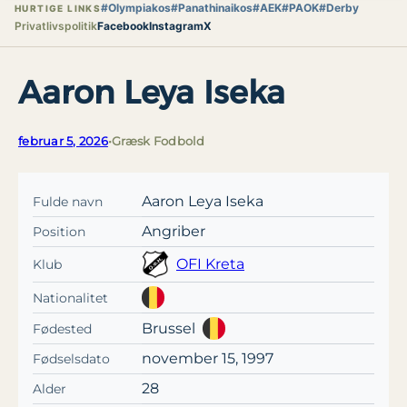
#Olympiakos
#Panathinaikos
#AEK
#PAOK
#Derby
HURTIGE LINKS
Privatlivspolitik
Facebook
Instagram
X
Aaron Leya Iseka
februar 5, 2026
•
Græsk Fodbold
Aaron Leya Iseka
Fulde navn
Angriber
Position
OFI Kreta
Klub
Nationalitet
Brussel
Fødested
november 15, 1997
Fødselsdato
28
Alder