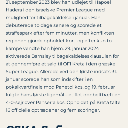
21. september 2023 blev han udlejet til Hapoel
Hadera i den israelske Premier League med
mulighed for tilbagekaldelse i januar. Han
debuterede to dage senere og scorede et
straffespark efter fem minutter, men konflikten i
regionen gjorde opholdet kort, og efter kun to
kampe vendte han hjem. 29. januar 2024
aktiverede Barnsley tilbagekaldelsesklausulen for
at gennemføre et salg til OFI Kreta i den græske
Super League. Allerede ved den første indsats 31.
januar scorede han som indskifter i en
pokalkvartfinale mod Panetolikos, og 19. februar
fulgte hans første ligemål – et flot dobbelttræf i en
4-0-sejr over Panserraikos. Opholdet på Kreta talte
16 officielle optrædener og fem scoringer.