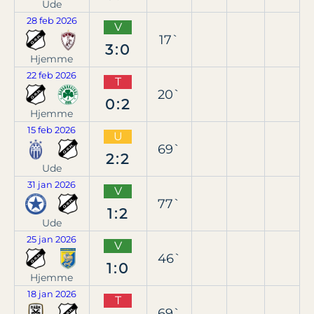
Ude
28 feb 2026
V
17`
3:0
Hjemme
22 feb 2026
T
20`
0:2
Hjemme
15 feb 2026
U
69`
2:2
Ude
31 jan 2026
V
77`
1:2
Ude
25 jan 2026
V
46`
1:0
Hjemme
18 jan 2026
T
69`