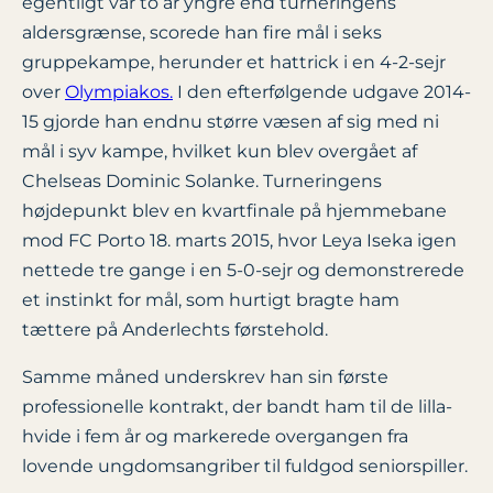
egentligt var to år yngre end turneringens
aldersgrænse, scorede han fire mål i seks
gruppekampe, herunder et hattrick i en 4-2-sejr
over
Olympiakos.
I den efterfølgende udgave 2014-
15 gjorde han endnu større væsen af sig med ni
mål i syv kampe, hvilket kun blev overgået af
Chelseas Dominic Solanke. Turneringens
højdepunkt blev en kvartfinale på hjemmebane
mod FC Porto 18. marts 2015, hvor Leya Iseka igen
nettede tre gange i en 5-0-sejr og demonstrerede
et instinkt for mål, som hurtigt bragte ham
tættere på Anderlechts førstehold.
Samme måned underskrev han sin første
professionelle kontrakt, der bandt ham til de lilla-
hvide i fem år og markerede overgangen fra
lovende ungdomsangriber til fuldgod seniorspiller.