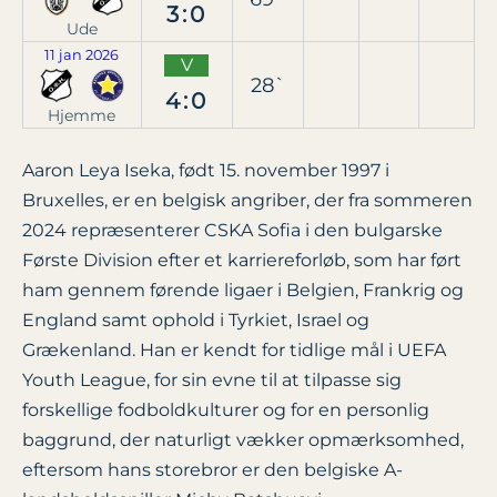
3:0
Ude
11 jan 2026
V
28`
4:0
Hjemme
Aaron Leya Iseka, født 15. november 1997 i
Bruxelles, er en belgisk angriber, der fra sommeren
2024 repræsenterer CSKA Sofia i den bulgarske
Første Division efter et karriereforløb, som har ført
ham gennem førende ligaer i Belgien, Frankrig og
England samt ophold i Tyrkiet, Israel og
Grækenland. Han er kendt for tidlige mål i UEFA
Youth League, for sin evne til at tilpasse sig
forskellige fodboldkulturer og for en personlig
baggrund, der naturligt vækker opmærksomhed,
eftersom hans storebror er den belgiske A-