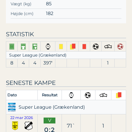
85
Vægt (kg)
182
Højde (cm)
STATISTIK
Super League (Grækenland)
8
4
4
397′
1
SENESTE KAMPE
Dato
Resultat
Super League (Grækenland)
22 mar 2026
V
71`
1
0:2