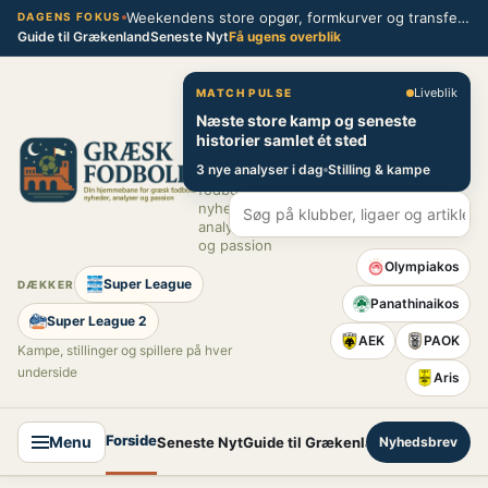
Spring
Weekendens store opgør, formkurver og transferblik fra græsk fodbold
DAGENS FOKUS
Guide til Grækenland
Seneste Nyt
Få ugens overblik
til
indhold
Græsk Fodbold
Liveblik
MATCH PULSE
Næste store kamp og seneste
Din
historier samlet ét sted
hjemmebane
3 nye analyser i dag
Stilling & kampe
for græsk
fodbold –
nyheder,
analyser
og passion
Olympiakos
Super League
DÆKKER
Panathinaikos
Super League 2
AEK
PAOK
Kampe, stillinger og spillere på hver
underside
Aris
Forside
Menu
Seneste Nyt
Guide til Grækenland
Nyhedsbrev
Super League