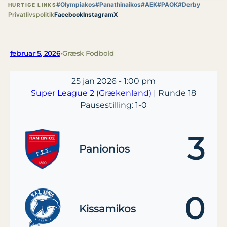
#Olympiakos
#Panathinaikos
#AEK
#PAOK
#Derby
HURTIGE LINKS
Privatlivspolitik
Facebook
Instagram
X
februar 5, 2026
•
Græsk Fodbold
25 jan 2026
-
1:00 pm
Super League 2 (Grækenland)
| Runde 18
Pausestilling: 1-0
3
Panionios
0
Kissamikos