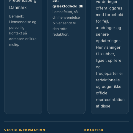
Frederiksberg
att:
vurderinger
græskfodbold.dk
Danmark
offentliggøres
i emnefeltet, så
med forbehold
Bemærk:
din henvendelse
for fejl,
Henvendelse og
bliver sendt til
personlig
ændringer og
den rette
kontakt på
senere
redaktion.
adressen er ikke
opdateringer.
mulig.
Henvisninger
til klubber,
ligaer, spillere
og
tredjeparter er
redaktionelle
og udgør ikke
officiel
repræsentation
af disse.
VIGTIG INFORMATION
PRAKTISK