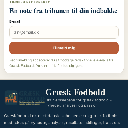
TILMELD NYHEDSBREV
En note fra tribunen til din indbakke
E-mail
Tilmeld mig
Ved tilmelding accepterer du at modtage redaktionelle e-mails fra
Græsk Fodbold. Du kan altid afmelde dig igen.
Græsk Fodbold
Din hjemmebane for græsk fodbold –
nyheder, analyser og passion
Græskfodbold.dk er et dansk nichemedie om græsk fodbold
med fokus på nyheder, analyser, resultater, stillinger, transfers