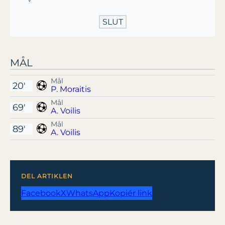
SLUT
MÅL
Mål
20'
P. Moraitis
Mål
69'
A. Voilis
Mål
89'
A. Voilis
DEL ARTIKLEN
Facebook
X
WhatsApp
Kopiér link