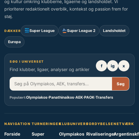
og kultur omkring klubberne, ligaerne og landsholdet. Vi
prioriterer redaktionelt overblik, kontekst og passion frem for
støj.
Super League
Super League 2
Landsholdet
DÆKKER
Europa
SØG I UNIVERSET
f
ig
x
Find klubber, ligaer, analyser og artikler
Søg
Olympiakos
Panathinaikos
AEK
PAOK
Transfers
Populært:
NAVIGATION
TURNERINGER
KLUBUNIVERS
FORDYBELSE
NETVÆRK
Forside
Super
Olympiakos
Rivaliseringer
Argentinsk