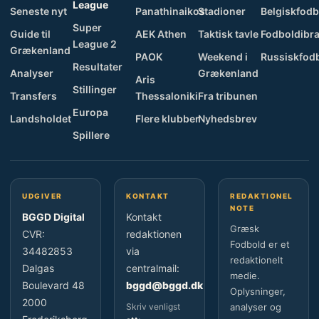
League
Seneste nyt
Panathinaikos
Stadioner
Belgiskfodb
Super
Guide til
AEK Athen
Taktisk tavle
Fodboldibra
League 2
Grækenland
PAOK
Weekend i
Russiskfod
Resultater
Analyser
Grækenland
Aris
Stillinger
Transfers
Thessaloniki
Fra tribunen
Europa
Landsholdet
Flere klubber
Nyhedsbrev
Spillere
UDGIVER
KONTAKT
REDAKTIONEL
NOTE
BGGD Digital
Kontakt
Græsk
CVR:
redaktionen
Fodbold er et
34482853
via
redaktionelt
Dalgas
centralmail:
medie.
Boulevard 48
bggd@bggd.dk
Oplysninger,
2000
Skriv venligst
analyser og