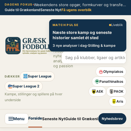
Spring
Weekendens store opgør, formkurver og transferblik fra græsk fodbold
DAGENS FOKUS
Guide til Grækenland
Seneste Nyt
Få ugens overblik
til
indhold
Græsk Fodbold
Liveblik
MATCH PULSE
Næste store kamp og seneste
Din
historier samlet ét sted
hjemmebane
3 nye analyser i dag
Stilling & kampe
for græsk
fodbold –
nyheder,
analyser
og passion
Olympiakos
Super League
DÆKKER
Panathinaikos
Super League 2
AEK
PAOK
Kampe, stillinger og spillere på hver
underside
Aris
Forside
Menu
Seneste Nyt
Guide til Grækenland
Nyhedsbrev
Super League