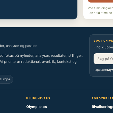
Ved tilmelding ac
kan altid afmelde 
SØG I UNIV
er, analyser og passion
Find klubber
kus på nyheder, analyser, resultater, stillinger,
i prioriterer redaktionelt overblik, kontekst og
Oly
Populært:
Europa
KLUBUNIVERS
FORDYBELS
Olympiakos
Rivalisering