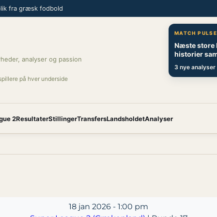
ik fra græsk fodbold
MATCH PULS
Næste store
historier sam
heder, analyser og passion
3 nye analyser 
spillere på hver underside
gue 2
Resultater
Stillinger
Transfers
Landsholdet
Analyser
18 jan 2026
-
1:00 pm