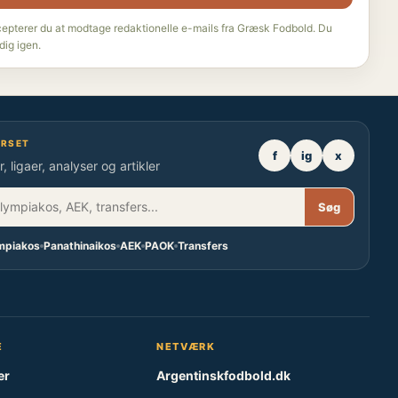
cepterer du at modtage redaktionelle e-mails fra Græsk Fodbold. Du
dig igen.
ERSET
f
ig
x
, ligaer, analyser og artikler
Søg
mpiakos
Panathinaikos
AEK
PAOK
Transfers
E
NETVÆRK
er
Argentinskfodbold.dk