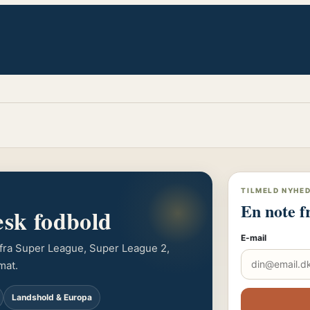
TILMELD NYHE
En note f
æsk fodbold
E-mail
r fra Super League, Super League 2,
mat.
Landshold & Europa