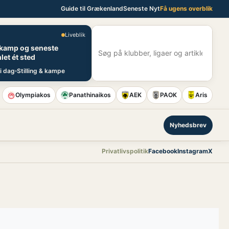
Guide til Grækenland
Seneste Nyt
Få ugens overblik
Liveblik
E
 kamp og seneste
S
let ét sted
i dag
Stilling & kampe
Olympiakos
Panathinaikos
AEK
PAOK
Aris
Nyhedsbrev
Privatlivspolitik
Facebook
Instagram
X