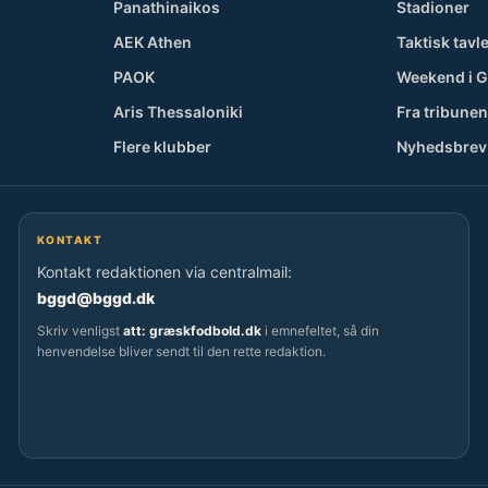
Panathinaikos
Stadioner
AEK Athen
Taktisk tavl
PAOK
Weekend i 
Aris Thessaloniki
Fra tribunen
Flere klubber
Nyhedsbrev
KONTAKT
Kontakt redaktionen via centralmail:
bggd@bggd.dk
Skriv venligst
att: græskfodbold.dk
i emnefeltet, så din
henvendelse bliver sendt til den rette redaktion.