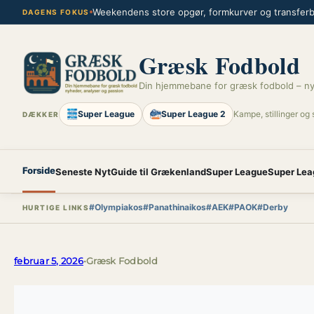
Spring
Weekendens store opgør, formkurver og transferbl
DAGENS FOKUS
til
indhold
Græsk Fodbold
Din hjemmebane for græsk fodbold – ny
Super League
Super League 2
Kampe, stillinger og 
DÆKKER
Forside
Seneste Nyt
Guide til Grækenland
Super League
Super Lea
#Olympiakos
#Panathinaikos
#AEK
#PAOK
#Derby
HURTIGE LINKS
februar 5, 2026
•
Græsk Fodbold