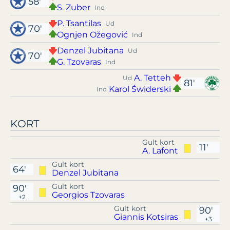
58'
S. Zuber
Ind
P. Tsantilas
Ud
70'
Ognjen Ožegović
Ind
Denzel Jubitana
Ud
70'
G. Tzovaras
Ind
A. Tetteh
Ud
81'
Karol Świderski
Ind
KORT
Gult kort
11'
A. Lafont
Gult kort
64'
Denzel Jubitana
Gult kort
90'
Georgios Tzovaras
+2
Gult kort
90'
Giannis Kotsiras
+3