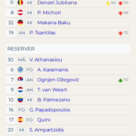
11
Denzel Jubitana
MI
64'
70'
8
P. Michorl
MI
58'
32
Makana Baku
MI
19
P. Tsantilas
AN
70'
RESERVER
30
V. Athanasiou
MÅ
6
A. Karamanis
FO
7
Ognjen Ožegović
AN
70'
9
T. van Weert
AN
10
B. Palmezano
MI
16
G. Papadopoulos
FO
17
Quini
FO
20
S. Ampartzidis
MI