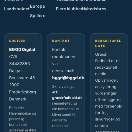
Europa
Landsholdet
Flere klubber
Nyhedsbrev
Spillere
UDGIVER
KONTAKT
REDAKTIONEL
NOTE
BGGD Digital
Kontakt
Græsk
CVR:
redaktionen
Fodbold er et
34482853
via
redaktionelt
Dalgas
centralmail:
medie.
Boulevard 48
bggd@bggd.dk
Oplysninger,
2000
Skriv venligst
analyser og
Frederiksberg
att:
vurderinger
græskfodbold.dk
Danmark
offentliggøres
i emnefeltet, så
med forbehold
Bemærk:
din henvendelse
for fejl,
Henvendelse og
bliver sendt til
personlig
ændringer og
den rette
kontakt på
senere
redaktion.
adressen er ikke