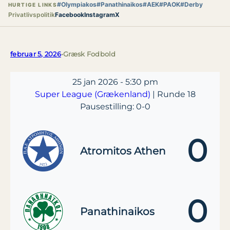
#Olympiakos
#Panathinaikos
#AEK
#PAOK
#Derby
HURTIGE LINKS
Privatlivspolitik
Facebook
Instagram
X
februar 5, 2026
•
Græsk Fodbold
25 jan 2026
-
5:30 pm
Super League (Grækenland)
| Runde 18
Pausestilling: 0-0
0
Atromitos Athen
0
Panathinaikos