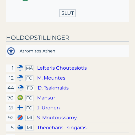
SLUT
HOLDOPSTILLINGER
Atromitos Athen
1
Lefteris Choutesiotis
MÅ
12
M. Mountes
FO
44
D. Tsakmakis
FO
70
Mansur
FO
21
J. Uronen
FO
92
S. Moutoussamy
MI
5
Theocharis Tsingaras
MI