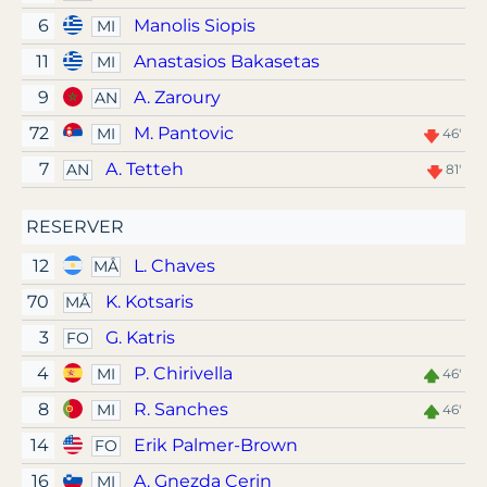
6
Manolis Siopis
MI
11
Anastasios Bakasetas
MI
9
A. Zaroury
AN
72
M. Pantovic
MI
46'
7
A. Tetteh
AN
81'
RESERVER
12
L. Chaves
MÅ
70
K. Kotsaris
MÅ
3
G. Katris
FO
4
P. Chirivella
MI
46'
8
R. Sanches
MI
46'
14
Erik Palmer-Brown
FO
16
A. Gnezda Cerin
MI