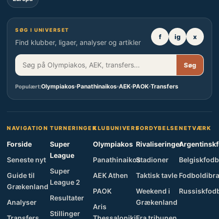
SØG I UNIVERSET
f
ig
x
Find klubber, ligaer, analyser og artikler
Søg
Olympiakos
Panathinaikos
AEK
PAOK
Transfers
Populært:
NAVIGATION
TURNERINGER
KLUBUNIVERS
FORDYBELSE
NETVÆRK
Forside
Super
Olympiakos
Rivaliseringer
Argentinsk
League
Seneste nyt
Panathinaikos
Stadioner
Belgiskfodb
Super
Guide til
AEK Athen
Taktisk tavle
Fodboldibra
League 2
Grækenland
PAOK
Weekend i
Russiskfod
Resultater
Analyser
Grækenland
Aris
Stillinger
Transfers
Thessaloniki
Fra tribunen