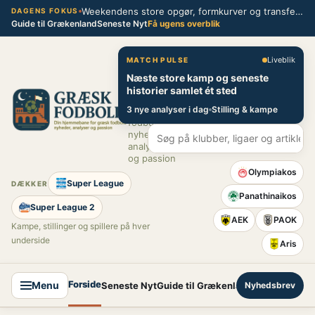
Spring
Weekendens store opgør, formkurver og transferblik fra græsk fodbold
DAGENS FOKUS
Guide til Grækenland
Seneste Nyt
Få ugens overblik
til
indhold
Græsk Fodbold
Liveblik
MATCH PULSE
Næste store kamp og seneste
Din
historier samlet ét sted
hjemmebane
3 nye analyser i dag
Stilling & kampe
for græsk
fodbold –
nyheder,
analyser
og passion
Olympiakos
Super League
DÆKKER
Panathinaikos
Super League 2
AEK
PAOK
Kampe, stillinger og spillere på hver
underside
Aris
Forside
Menu
Seneste Nyt
Guide til Grækenland
Nyhedsbrev
Super League