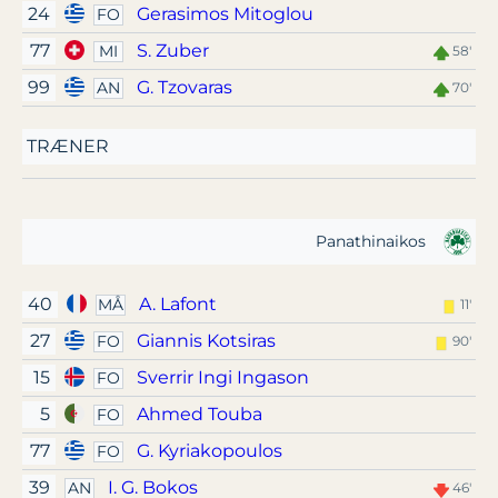
24
Gerasimos Mitoglou
FO
77
S. Zuber
MI
58'
99
G. Tzovaras
AN
70'
TRÆNER
Panathinaikos
40
A. Lafont
MÅ
11'
27
Giannis Kotsiras
FO
90'
15
Sverrir Ingi Ingason
FO
5
Ahmed Touba
FO
77
G. Kyriakopoulos
FO
39
I. G. Bokos
AN
46'