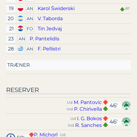
19
Karol Świderski
AN
81'
20
V. Taborda
AN
21
Tin Jedvaj
FO
23
P. Pantelidis
AN
28
F. Pellistri
AN
TRÆNER
RESERVER
M. Pantovic
Ud
46'
P. Chirivella
Ind
I. G. Bokos
Ud
46'
R. Sanches
Ind
P. Michorl
Ud